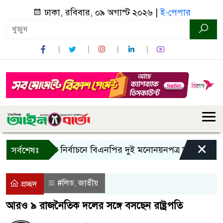
ঢাকা, রবিবার, ০৯ অগাস্ট ২০২৬ |
ই-পেপার
×
রাষ্ট্রপতি নির্বাচনে বিএনপির দুই মনোনয়নপত্র সংগ্রহ
কাল 
সর্বশেষঃ
#লিড
জাতীয়
,
প্রচ্ছদ
আরও ৯ রাজনৈতিক দলের সঙ্গে বসছেন রাষ্ট্রপতি