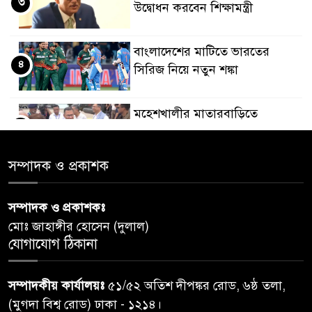
৩
উদ্বোধন করবেন শিক্ষামন্ত্রী
বাংলাদেশের মাটিতে ভারতের
৪
সিরিজ নিয়ে নতুন শঙ্কা
মহেশখালীর মাতারবাড়িতে
৫
পৌঁছেছেন প্রধানমন্ত্রী
সম্পাদক ও প্রকাশক
ডিএমপির অভিযানে ৫০৪ জন
৬
গ্রেপ্তার, মামলা ৩৫
সম্পাদক ও প্রকাশকঃ
মোঃ জাহাঙ্গীর হোসেন (দুলাল)
গাজার ধ্বংসস্তূপে মিলল আরও ১৯
যোগাযোগ ঠিকানা
৭
লাশ, নিখোঁজ ৮ হাজারের বেশি
সম্পাদকীয় কার্যালয়ঃ
৫১/৫২ অতিশ দীপঙ্কর রোড, ৬ষ্ঠ তলা,
কুলাউড়া সীমান্তে বিএসএফের
(মুগদা বিশ্ব রোড) ঢাকা - ১২১৪।