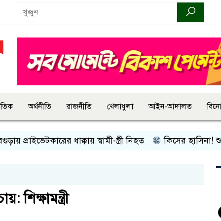
জাতিক
অর্থনীতি
রাজনীতি
খেলাধুলা
আইন-আদালত
বিন
্রাইভেটকারের ধাক্কায় স্বামী-স্ত্রী নিহত
কিসের হাসিনা! শুধু আওয়াজ
: শিক্ষামন্ত্রী