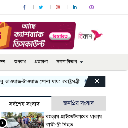
োদন
অপরাধ
প্রতারণা
সকল বিভাগ
×
-টাওয়াজ শোনা যায়: স্বরাষ্ট্রমন্ত্রী
তিন দিনের মধ্যে গ্যাস সরবরা
জনপ্রিয় সংবাদ
সর্বশেষ সংবাদ
বগুড়ায় প্রাইভেটকারের ধাক্কায়
১
স্বামী-স্ত্রী নিহত