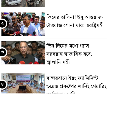
কিসের হাসিনা! শুধু আওয়াজ-
২
টাওয়াজ শোনা যায়: স্বরাষ্ট্রমন্ত্রী
তিন দিনের মধ্যে গ্যাস
৩
সরবরাহ স্বাভাবিক হবে:
জ্বালানি মন্ত্রী
বান্দরবানে ইয়ং ফ্যামিনিস্ট
৪
ভয়েজ প্রকল্পের লার্নিং শেয়ারিং
কর্মশালা অনুষ্ঠিত
ডায়াবেটিস প্রতিরোধে বিজ্ঞান,
৫
ধর্ম ও সমাজের সমন্বিত ভূমিকা
প্রয়োজন : স্বাস্থ্য প্রতিমন্ত্রী