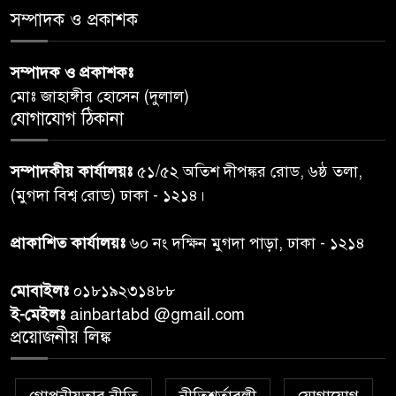
স্বাস্থ্য প্রতিমন্ত্রী
সম্পাদক ও প্রকাশক
পররাষ্ট্রমন্ত্রীর কা‌ছে ইউএনডিপির
সম্পাদক ও প্রকাশকঃ
৬
আবাসিক প্রতিনিধির পরিচয়পত্র
মোঃ জাহাঙ্গীর হোসেন (দুলাল)
পেশ
যোগাযোগ ঠিকানা
শেয়ার কেলেঙ্কারি: সাকিবের বিরুদ্ধে
৭
সম্পাদকীয় কার্যালয়ঃ
৫১/৫২ অতিশ দীপঙ্কর রোড, ৬ষ্ঠ তলা,
তদন্ত শেষ পর্যায়ে, দ্রুত চার্জশিট
(মুগদা বিশ্ব রোড) ঢাকা - ১২১৪।
রাতের মধ্যে ঢাকাসহ ১০ অঞ্চলে
প্রাকাশিত কার্যালয়ঃ
৬০ নং দক্ষিন মুগদা পাড়া, ঢাকা - ১২১৪
৮
ঝড়বৃষ্টির পূর্বাভাস
মোবাইলঃ
০১৮১৯২৩১৪৮৮
প্রধানমন্ত্রীর সঙ্গে দেখা করে স্বপ্নপূরণ
ই-মেইলঃ
ainbartabd @gmail.com
৯
অনুশ্রীর, মিলল হারমোনিয়াম
প্রয়োজনীয় লিঙ্ক
উপহার
গোপনীয়তার নীতি
নীতিশর্তাবলী
যোগাযোগ