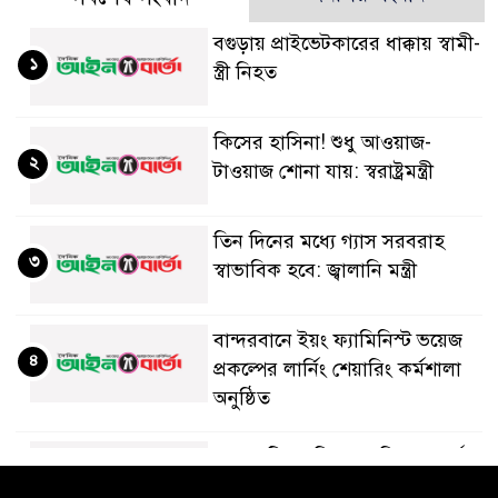
বগুড়ায় প্রাইভেটকারের ধাক্কায় স্বামী-
১
স্ত্রী নিহত
কিসের হাসিনা! শুধু আওয়াজ-
২
টাওয়াজ শোনা যায়: স্বরাষ্ট্রমন্ত্রী
তিন দিনের মধ্যে গ্যাস সরবরাহ
৩
স্বাভাবিক হবে: জ্বালানি মন্ত্রী
বান্দরবানে ইয়ং ফ্যামিনিস্ট ভয়েজ
৪
প্রকল্পের লার্নিং শেয়ারিং কর্মশালা
অনুষ্ঠিত
ডায়াবেটিস প্রতিরোধে বিজ্ঞান, ধর্ম ও
৫
সমাজের সমন্বিত ভূমিকা প্রয়োজন :