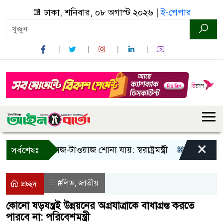
ঢাকা, শনিবার, ০৮ অগাস্ট ২০২৬ |
ই-পেপার
×
া! শুধু আওয়াজ-টাওয়াজ শোনা যায়: স্বরাষ্ট্রমন্ত্রী
তিন দিনের মধ্
সর্বশেষঃ
#লিড
জাতীয়
,
প্রচ্ছদ
কোনো ষড়যন্ত্রই উন্নয়নের অগ্রযাত্রাকে বাধাগ্রস্ত করতে
পারবে না: পরিবেশমন্ত্রী