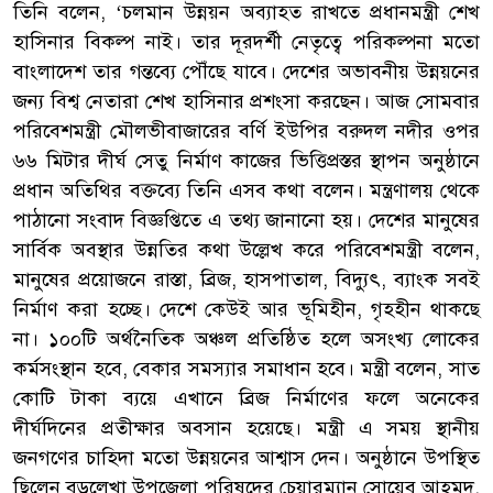
তিনি বলেন, ‘চলমান উন্নয়ন অব্যাহত রাখতে প্রধানমন্ত্রী শেখ
হাসিনার বিকল্প নাই। তার দূরদর্শী নেতৃত্বে পরিকল্পনা মতো
বাংলাদেশ তার গন্তব্যে পৌঁছে যাবে। দেশের অভাবনীয় উন্নয়নের
জন্য বিশ্ব নেতারা শেখ হাসিনার প্রশংসা করছেন। আজ সোমবার
পরিবেশমন্ত্রী মৌলভীবাজারের বর্ণি ইউপির বরুদল নদীর ওপর
৬৬ মিটার দীর্ঘ সেতু নির্মাণ কাজের ভিত্তিপ্রস্তর স্থাপন অনুষ্ঠানে
প্রধান অতিথির বক্তব্যে তিনি এসব কথা বলেন। মন্ত্রণালয় থেকে
পাঠানো সংবাদ বিজ্ঞপ্তিতে এ তথ্য জানানো হয়। দেশের মানুষের
সার্বিক অবস্থার উন্নতির কথা উল্লেখ করে পরিবেশমন্ত্রী বলেন,
মানুষের প্রয়োজনে রাস্তা, ব্রিজ, হাসপাতাল, বিদ্যুৎ, ব্যাংক সবই
নির্মাণ করা হচ্ছে। দেশে কেউই আর ভূমিহীন, গৃহহীন থাকছে
না। ১০০টি অর্থনৈতিক অঞ্চল প্রতিষ্ঠিত হলে অসংখ্য লোকের
কর্মসংস্থান হবে, বেকার সমস্যার সমাধান হবে। মন্ত্রী বলেন, সাত
কোটি টাকা ব্যয়ে এখানে ব্রিজ নির্মাণের ফলে অনেকের
দীর্ঘদিনের প্রতীক্ষার অবসান হয়েছে। মন্ত্রী এ সময় স্থানীয়
জনগণের চাহিদা মতো উন্নয়নের আশ্বাস দেন। অনুষ্ঠানে উপস্থিত
ছিলেন বড়লেখা উপজেলা পরিষদের চেয়ারম্যান সোয়েব আহমদ,