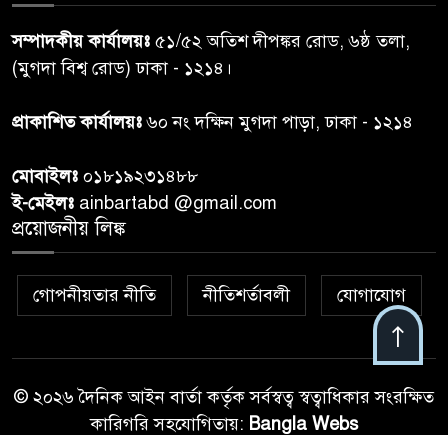
শেয়ার কেলেঙ্কারি: সাকিবের বিরুদ্ধে
৭
সম্পাদকীয় কার্যালয়ঃ
৫১/৫২ অতিশ দীপঙ্কর রোড, ৬ষ্ঠ তলা,
তদন্ত শেষ পর্যায়ে, দ্রুত চার্জশিট
(মুগদা বিশ্ব রোড) ঢাকা - ১২১৪।
রাতের মধ্যে ঢাকাসহ ১০ অঞ্চলে
প্রাকাশিত কার্যালয়ঃ
৬০ নং দক্ষিন মুগদা পাড়া, ঢাকা - ১২১৪
৮
ঝড়বৃষ্টির পূর্বাভাস
মোবাইলঃ
০১৮১৯২৩১৪৮৮
প্রধানমন্ত্রীর সঙ্গে দেখা করে স্বপ্নপূরণ
ই-মেইলঃ
ainbartabd @gmail.com
৯
অনুশ্রীর, মিলল হারমোনিয়াম
প্রয়োজনীয় লিঙ্ক
উপহার
গোপনীয়তার নীতি
নীতিশর্তাবলী
যোগাযোগ
২০ আগস্ট রাষ্ট্রপতি নির্বাচন,
১০
তফসিল প্রকাশ নির্বাচন কমিশনের
© ২০২৬ দৈনিক আইন বার্তা কর্তৃক সর্বস্বত্ব স্বত্বাধিকার সংরক্ষিত
কারিগরি সহযোগিতায়:
Bangla Webs