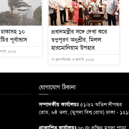
ে ঢাকাসহ ১০
প্রধানমন্ত্রীর সঙ্গে দেখা করে
্টির পূর্বাভাস
স্বপ্নপূরণ অনুশ্রীর, মিলল
হারমোনিয়াম উপহার
অগাস্ট, ২০২৬
বৃহস্পতিবার, ৬ অগাস্ট, ২০২৬
যোগাযোগ ঠিকানা
সম্পাদকীয় কার্যালয়ঃ
৫১/৫২ অতিশ দীপঙ্কর
রোড, ৬ষ্ঠ তলা, (মুগদা বিশ্ব রোড) ঢাকা - ১২
প্রাকাশিত কার্যালয়ঃ
৬০ নং দক্ষিন মুগদা পাড়া,