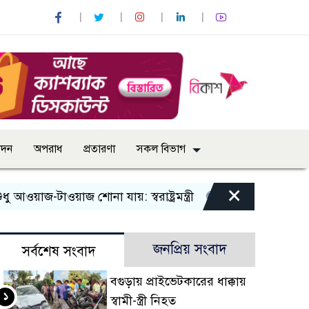
োদন
অপরাধ
প্রতারণা
সকল বিভাগ
×
টাওয়াজ শোনা যায়: স্বরাষ্ট্রমন্ত্রী
তিন দিনের মধ্যে গ্যাস সরবরা
জনপ্রিয় সংবাদ
সর্বশেষ সংবাদ
বগুড়ায় প্রাইভেটকারের ধাক্কায়
১
স্বামী-স্ত্রী নিহত