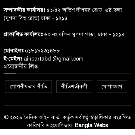
শেয়ার কেলেঙ্কারি: সাকিবের বিরুদ্ধে
৭
সম্পাদকীয় কার্যালয়ঃ
৫১/৫২ অতিশ দীপঙ্কর রোড, ৬ষ্ঠ তলা,
তদন্ত শেষ পর্যায়ে, দ্রুত চার্জশিট
(মুগদা বিশ্ব রোড) ঢাকা - ১২১৪।
রাতের মধ্যে ঢাকাসহ ১০ অঞ্চলে
প্রাকাশিত কার্যালয়ঃ
৬০ নং দক্ষিন মুগদা পাড়া, ঢাকা - ১২১৪
৮
ঝড়বৃষ্টির পূর্বাভাস
মোবাইলঃ
০১৮১৯২৩১৪৮৮
প্রধানমন্ত্রীর সঙ্গে দেখা করে স্বপ্নপূরণ
ই-মেইলঃ
ainbartabd @gmail.com
৯
অনুশ্রীর, মিলল হারমোনিয়াম
প্রয়োজনীয় লিঙ্ক
উপহার
গোপনীয়তার নীতি
নীতিশর্তাবলী
যোগাযোগ
২০ আগস্ট রাষ্ট্রপতি নির্বাচন,
১০
তফসিল প্রকাশ নির্বাচন কমিশনের
© ২০২৬ দৈনিক আইন বার্তা কর্তৃক সর্বস্বত্ব স্বত্বাধিকার সংরক্ষিত
কারিগরি সহযোগিতায়:
Bangla Webs