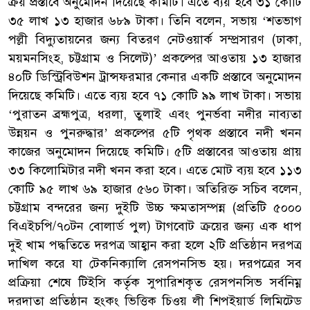
ক্রয় প্রস্তাবে অনুমোদন দিয়েছে কমিটি। এতে ব্যয় হবে ৩১ কোটি
৩৫ লাখ ১৩ হাজার ৬৮৯ টাকা। তিনি বলেন, সভায় ‘শতভাগ
পল্লী বিদ্যুতায়নের জন্য বিতরণ নেটওয়ার্ক সম্প্রসারণ (ঢাকা,
ময়মনসিংহ, চট্টগ্রাম ও সিলেট)’ প্রকল্পের আওতায় ১৩ হাজার
৪০টি ডিস্ট্রিবিউশন ট্রান্সফরমার কেনার একটি প্রস্তাবে অনুমোদন
দিয়েছে কমিটি। এতে ব্যয় হবে ৭১ কোটি ৯৯ লাখ টাকা। সভায়
‘পুরাতন ব্রহ্মপুত্র, ধরলা, তুলাই এবং পুনর্ভবা নদীর নাব্যতা
উন্নয়ন ও পুনরুদ্ধার’ প্রকল্পের ৫টি পৃথক প্রস্তাবে নদী খনন
কাজের অনুমোদন দিয়েছে কমিটি। ৫টি প্রস্তাবের আওতায় প্রায়
৩৩ কিলোমিটার নদী খনন করা হবে। এতে মোট ব্যয় হবে ১১৩
কোটি ৯৫ লাখ ৬৯ হাজার ৫৬০ টাকা। অতিরিক্ত সচিব বলেন,
চট্টগ্রাম বন্দরের জন্য দুইটি উচ্চ ক্ষমতাসম্পন্ন (প্রতিটি ৫০০০
বিএইচপি/৭০টন বোলার্ড পুল) টাগবোট ক্রয়ের জন্য এক ধাপ
দুই খাম পদ্ধতিতে দরপত্র আহ্বান করা হলে ২টি প্রতিষ্ঠান দরপত্র
দাখিল করে যা টেকনিক্যালি রেসপনসিভ হয়। দরপত্রের সব
প্রক্রিয়া শেষে টিইসি কর্তৃক সুপারিশকৃত রেসপনসিভ সর্বনিম্ন
দরদাতা প্রতিষ্ঠান হংকং ভিত্তিক চিওয় লী শিপইয়ার্ড লিমিটেড