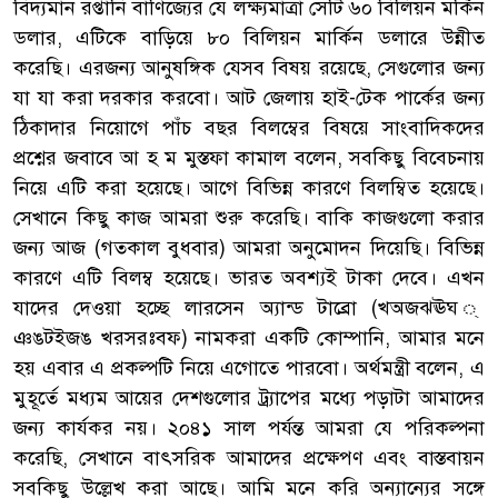
বিদ্যমান রপ্তানি বাণিজ্যের যে লক্ষ্যমাত্রা সেটি ৬০ বিলিয়ন মর্কিন
ডলার, এটিকে বাড়িয়ে ৮০ বিলিয়ন মার্কিন ডলারে উন্নীত
করেছি। এরজন্য আনুষঙ্গিক যেসব বিষয় রয়েছে, সেগুলোর জন্য
যা যা করা দরকার করবো। আট জেলায় হাই-টেক পার্কের জন্য
ঠিকাদার নিয়োগে পাঁচ বছর বিলম্বের বিষয়ে সাংবাদিকদের
প্রশ্নের জবাবে আ হ ম মুস্তফা কামাল বলেন, সবকিছু বিবেচনায়
নিয়ে এটি করা হয়েছে। আগে বিভিন্ন কারণে বিলম্বিত হয়েছে।
সেখানে কিছু কাজ আমরা শুরু করেছি। বাকি কাজগুলো করার
জন্য আজ (গতকাল বুধবার) আমরা অনুমোদন দিয়েছি। বিভিন্ন
কারণে এটি বিলম্ব হয়েছে। ভারত অবশ্যই টাকা দেবে। এখন
যাদের দেওয়া হচ্ছে লারসেন অ্যান্ড টাব্রো (খঅজঝঊঘ ্
ঞঙটইজঙ খরসরঃবফ) নামকরা একটি কোম্পানি, আমার মনে
হয় এবার এ প্রকল্পটি নিয়ে এগোতে পারবো। অর্থমন্ত্রী বলেন, এ
মুহূর্তে মধ্যম আয়ের দেশগুলোর ট্র্যাপের মধ্যে পড়াটা আমাদের
জন্য কার্যকর নয়। ২০৪১ সাল পর্যন্ত আমরা যে পরিকল্পনা
করেছি, সেখানে বাৎসরিক আমাদের প্রক্ষেপণ এবং বাস্তবায়ন
সবকিছু উল্লেখ করা আছে। আমি মনে করি অন্যান্যের সঙ্গে