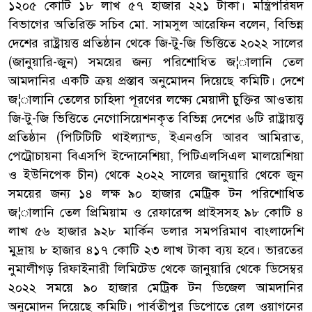
১২০৫ কোটি ১৮ লাখ ৫৭ হাজার ২২১ টাকা। মন্ত্রিপরিষদ
বিভাগের অতিরিক্ত সচিব মো. সামসুল আরেফিন বলেন, বিভিন্ন
দেশের রাষ্ট্রায়ত্ত প্রতিষ্ঠান থেকে জি-টু-জি ভিত্তিতে ২০২২ সালের
(জানুয়ারি-জুন) সময়ের জন্য পরিশোধিত জ¦ালানি তেল
আমদানির একটি ক্রয় প্রস্তাব অনুমোদন দিয়েছে কমিটি। দেশে
জ¦ালানি তেলের চাহিদা পূরণের লক্ষ্যে মেয়াদী চুক্তির আওতায়
জি-টু-জি ভিত্তিতে নেগোসিয়েশনকৃত বিভিন্ন দেশের ৬টি রাষ্ট্রায়ত্ত্ব
প্রতিষ্ঠান (পিটিটিটি থাইল্যান্ড, ইএনওসি আরব আমিরাত,
পেট্রোচায়না বিএসপি ইন্দোনেশিয়া, পিটিএলসিএল মালয়েশিয়া
ও ইউনিপেক চীন) থেকে ২০২২ সালের জানুয়ারি থেকে জুন
সময়ের জন্য ১৪ লক্ষ ৯০ হাজার মেট্রিক টন পরিশোধিত
জ¦ালানি তেল প্রিমিয়াম ও রেফারেন্স প্রাইসসহ ৯৮ কোটি ৪
লাখ ৫৬ হাজার ৯২৮ মার্কিন ডলার সমপরিমাণ বাংলাদেশি
মুদ্রায় ৮ হাজার ৪১৭ কোটি ২৩ লাখ টাকা ব্যয় হবে। ভারতের
নুমালীগড় রিফাইনারী লিমিটেড থেকে জানুয়ারি থেকে ডিসেম্বর
২০২২ সময়ে ৯০ হাজার মেট্রিক টন ডিজেল আমদানির
অনুমোদন দিয়েছে কমিটি। পার্বতীপুর ডিপোতে রেল ওয়াগনের