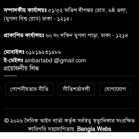
প্রধানমন্ত্রীর সঙ্গে দেখা করে স্বপ্নপূরণ
৭
সম্পাদকীয় কার্যালয়ঃ
৫১/৫২ অতিশ দীপঙ্কর রোড, ৬ষ্ঠ তলা,
অনুশ্রীর, মিলল হারমোনিয়াম
(মুগদা বিশ্ব রোড) ঢাকা - ১২১৪।
উপহার
প্রাকাশিত কার্যালয়ঃ
৬০ নং দক্ষিন মুগদা পাড়া, ঢাকা - ১২১৪
২০ আগস্ট রাষ্ট্রপতি নির্বাচন,
৮
তফসিল প্রকাশ নির্বাচন কমিশনের
মোবাইলঃ
০১৮১৯২৩১৪৮৮
ই-মেইলঃ
ainbartabd @gmail.com
বান্দরবান বিজিবি সেক্টর সদর দপ্তর
প্রয়োজনীয় লিঙ্ক
৯
এর ব্যবস্থাপনায় বন্যা দুর্গতদের
মাঝে মেডিকেল ক্যাম্পেইন
গোপনীয়তার নীতি
নীতিশর্তাবলী
যোগাযোগ
বান্দরবানের লংলেই পাড়ায়
১০
বাংলাদেশ সেনাবাহিনীর উদ্যোগে
স্থাপিত সৌরচালিত সুপেয় পানির
পাম্প উদ্বোধন
© ২০২৬ দৈনিক আইন বার্তা কর্তৃক সর্বস্বত্ব স্বত্বাধিকার সংরক্ষিত
কারিগরি সহযোগিতায়:
Bangla Webs