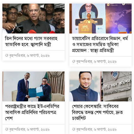
তিন দিনের মধ্যে গ্যাস সরবরাহ
ডায়াবেটিস প্রতিরোধে বিজ্ঞান, ধর্ম
স্বাভাবিক হবে: জ্বালানি মন্ত্রী
ও সমাজের সমন্বিত ভূমিকা
প্রয়োজন : স্বাস্থ্য প্রতিমন্ত্রী
বৃহস্পতিবার, ৬ অগাস্ট, ২০২৬
বৃহস্পতিবার, ৬ অগাস্ট, ২০২৬
পররাষ্ট্রমন্ত্রীর কা‌ছে ইউএনডিপির
শেয়ার কেলেঙ্কারি: সাকিবের
আবাসিক প্রতিনিধির পরিচয়পত্র
বিরুদ্ধে তদন্ত শেষ পর্যায়ে, দ্রুত
পেশ
চার্জশিট
বৃহস্পতিবার, ৬ অগাস্ট, ২০২৬
বৃহস্পতিবার, ৬ অগাস্ট, ২০২৬