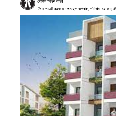
দৈনিক আইন বার্তা
আপডেট সময়ঃ ০৭:৩০:২৫ অপরাহ্ন, শনিবার, ১৫ জানুয়া