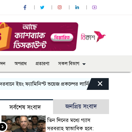
োদন
অপরাধ
প্রতারণা
সকল বিভাগ
×
 ইয়ং ফ্যামিনিস্ট ভয়েজ প্রকল্পের লার্নিং শেয়ারিং কর্মশালা অনুষ্ঠিত
জনপ্রিয় সংবাদ
সর্বশেষ সংবাদ
তিন দিনের মধ্যে গ্যাস
১
সরবরাহ স্বাভাবিক হবে: