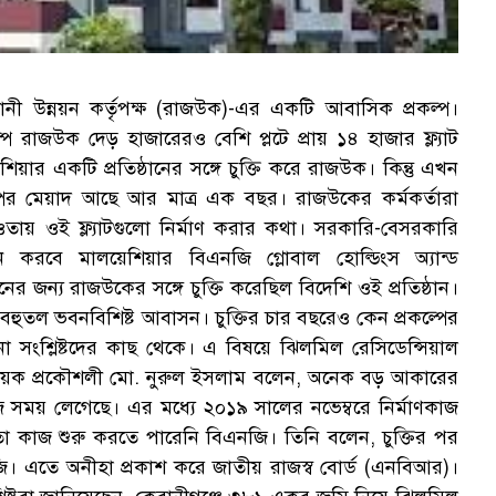
ী উন্নয়ন কর্তৃপক্ষ (রাজউক)-এর একটি আবাসিক প্রকল্প।
ে রাজউক দেড় হাজারেরও বেশি প্লটে প্রায় ১৪ হাজার ফ্ল্যাট
র একটি প্রতিষ্ঠানের সঙ্গে চুক্তি করে রাজউক। কিন্তু এখন
কল্পের মেয়াদ আছে আর মাত্র এক বছর। রাজউকের কর্মকর্তারা
ওতায় ওই ফ্ল্যাটগুলো নির্মাণ করার কথা। সরকারি-বেসরকারি
বায়ন করবে মালয়েশিয়ার বিএনজি গ্লোবাল হোল্ডিংস অ্যান্ড
নের জন্য রাজউকের সঙ্গে চুক্তি করেছিল বিদেশি ওই প্রতিষ্ঠান।
ন বহুতল ভবনবিশিষ্ট আবাসন। চুক্তির চার বছরেও কেন প্রকল্পের
া সংশ্লিষ্টদের কাছ থেকে। এ বিষয়ে ঝিলমিল রেসিডেন্সিয়াল
াবধায়ক প্রকৌশলী মো. নুরুল ইসলাম বলেন, অনেক বড় আকারের
জে সময় লেগেছে। এর মধ্যে ২০১৯ সালের নভেম্বরে নির্মাণকাজ
ো কাজ শুরু করতে পারেনি বিএনজি। তিনি বলেন, চুক্তির পর
নজি। এতে অনীহা প্রকাশ করে জাতীয় রাজস্ব বোর্ড (এনবিআর)।