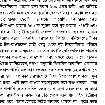
িষ্টরা জানিয়েছেন, কেরানীগঞ্জে ৩৮১ একর জমি নিয়ে ঝিলমিল
ক
ডেন্সিয়াল পার্কের জন্য বরাদ্দ ১৬০ একর জমি। এই জমিতে
্যে ৬০টি হবে ২০ তলা (সেমি বেসমেন্টসহ) ও ২৫টি হবে ২৫
হবে ১৩ হাজার ৭২০টি। এর মধ্যে ‘এ’ শ্রেণির এক হাজার ৫৫০
শ্রেণির এক হাজার ৭৫০ বর্গফুটের হবে দুই হাজার ৫৭৬টি এবং
াজার ২৪টি। চুক্তি অনুযায়ী, প্রকল্পটি বাস্তবায়নে ব্যয় ধরা হয়েছে
স
নিয়োগ করবে বিএনজি। এরপর ছয় কিস্তিতে বিনিয়োগের টাকা
 চীন-বাংলাদেশ মৈত্রী সেতু থেকে দুই কিলোমিটার পশ্চিমে
ভাঙ্গা এক্সপ্রেসওয়ে। তবে সম্প্রতি রেসিডেন্সিয়াল পার্কের
এলাকা লতাপাতা, গাছপালা এবং জঙ্গলে ছেয়ে আছে। প্রকল্প
্লিষ্টরা জানিয়েছেন, নকশা অনুযায়ী ঝিলমিল আবাসিক এলাকার
সিয়াল পার্ক। এলাকার ভেতরে চলাচলের জন্য ১২ দশমিক ১৯
ি করা হবে। এলাকার চারপাশে মোট ছয়টি প্রবেশপথ থাকবে। মূল
রাস্তা। এটি ঢাকা-মাওয়া মহাসড়কের সঙ্গে যুক্ত থাকবে। পদ্মা
পাশাপাশি দেশের দক্ষিণাঞ্চলে যোগাযোগ সহজ হবে। এ ছাড়া
কল্প। রাজউক ও বিএনজির চুক্তি থেকে জানা যায়, ‘ইন্ডাস্ট্রিয়াল
্মাণ করা হবে। ভবনগুলোতে ইটের ব্যবহার থাকবে না। পুরো কাজ