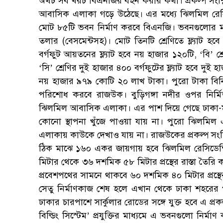
অথচ সব খরচ বিএনজির বহন করার কথা। প্রকল্প সংশ্ল
আবাসিক এলাকা গড়ে উঠেছে। এর মধ্যে ঝিলমিল রেসি
মোট ৮৫টি ভবন নির্মাণ করবে বিএনজি। ভবনগুলোর মধ
তলার (বেসমেন্টসহ)। মোট তিনটি শ্রেণিতে ফ্ল্যাট 
বর্গফুট আয়তনের ফ্ল্যাট হবে নয় হাজার ১২০টি, ‘বি’ 
‘সি’ শ্রেণির দুই হাজার ৪০০ বর্গফুটের ফ্ল্যাট হবে দুই হ
নয় হাজার ৯৭৯ কোটি ২০ লাখ টাকা। পুরো টাকা বি
পরিশোধ করবে রাজউক। বুড়িগঙ্গা নদীর ওপর নির্মিত
ঝিলমিল আবাসিক এলাকা। এর পাশ দিয়ে গেছে ঢাকা-মাওয়া-
কোনো স্থাপনা খুঁজে পাওয়া যায় না। পুরো ঝিলমিল 
এলাকায় কাউকে দেখাও যায় না। রাজউকের প্রকল্প সংশ
ঠিক মাঝে ১৬০ একর জায়গায় হবে ঝিলমিল রেসিডেন্
মিটার থেকে ৩৬ দশমিক ৫৮ মিটার প্রস্থের রাস্তা তৈর
প্রবেশপথের সামনে থাকবে ৬০ দশমিক ৪০ মিটার প্রস্থের 
সেতু নির্মাণকাজ শেষ হলে এখান থেকে ঢাকা শহরের 
ঢাকার চারপাশে সার্কুলার রোডের সঙ্গে যুক্ত হবে এ প্র
বিল্ডিং সিস্টেম’ প্রযুক্তির মাধ্যমে এ ভবনগুলো নির