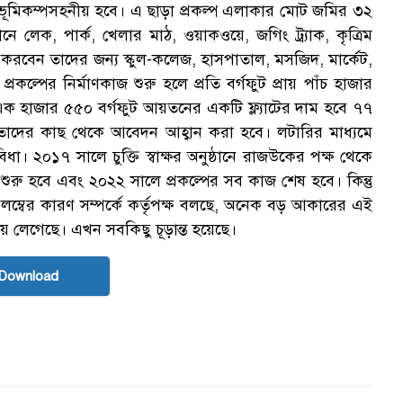
ূমিকম্পসহনীয় হবে। এ ছাড়া প্রকল্প এলাকার মোট জমির ৩২
 লেক, পার্ক, খেলার মাঠ, ওয়াকওয়ে, জগিং ট্র্যাক, কৃত্রিম
স করবেন তাদের জন্য স্কুল-কলেজ, হাসপাতাল, মসজিদ, মার্কেট,
্রকল্পের নির্মাণকাজ শুরু হলে প্রতি বর্গফুট প্রায় পাঁচ হাজার
এক হাজার ৫৫০ বর্গফুট আয়তনের একটি ফ্ল্যাটের দাম হবে ৭৭
রেতাদের কাছ থেকে আবেদন আহ্বান করা হবে। লটারির মাধ্যমে
 সুবিধা। ২০১৭ সালে চুক্তি স্বাক্ষর অনুষ্ঠানে রাজউকের পক্ষ থেকে
শুরু হবে এবং ২০২২ সালে প্রকল্পের সব কাজ শেষ হবে। কিন্তু
িলম্বের কারণ সম্পর্কে কর্তৃপক্ষ বলছে, অনেক বড় আকারের এই
ময় লেগেছে। এখন সবকিছু চূড়ান্ত হয়েছে।
Download