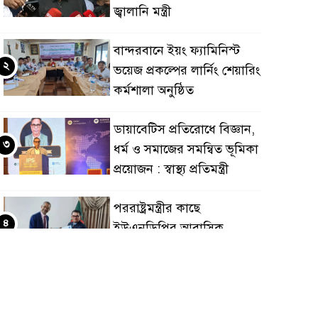
জ্বালানি মন্ত্রী
বান্দরবানে ইয়ং ফ্যামিনিস্ট
২
ভয়েজ প্রকল্পের লার্নিং শেয়ারিং
কর্মশালা অনুষ্ঠিত
ডায়াবেটিস প্রতিরোধে বিজ্ঞান,
৩
ধর্ম ও সমাজের সমন্বিত ভূমিকা
প্রয়োজন : স্বাস্থ্য প্রতিমন্ত্রী
পররাষ্ট্রমন্ত্রীর কা‌ছে
৪
ইউএনডিপির আবাসিক
প্রতিনিধির পরিচয়পত্র পেশ
শেয়ার কেলেঙ্কারি: সাকিবের
৫
বিরুদ্ধে তদন্ত শেষ পর্যায়ে, দ্রুত