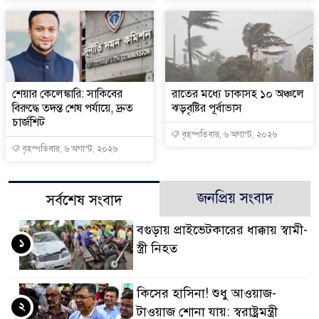
শেয়ার কেলেঙ্কারি: সাকিবের
রাতের মধ্যে ঢাকাসহ ১০ অঞ্চলে
বিরুদ্ধে তদন্ত শেষ পর্যায়ে, দ্রুত
ঝড়বৃষ্টির পূর্বাভাস
চার্জশিট
বৃহস্পতিবার, ৬ অগাস্ট, ২০২৬
বৃহস্পতিবার, ৬ অগাস্ট, ২০২৬
জনপ্রিয় সংবাদ
সর্বশেষ সংবাদ
বগুড়ায় প্রাইভেটকারের ধাক্কায় স্বামী-
১
স্ত্রী নিহত
কিসের হাসিনা! শুধু আওয়াজ-
২
টাওয়াজ শোনা যায়: স্বরাষ্ট্রমন্ত্রী