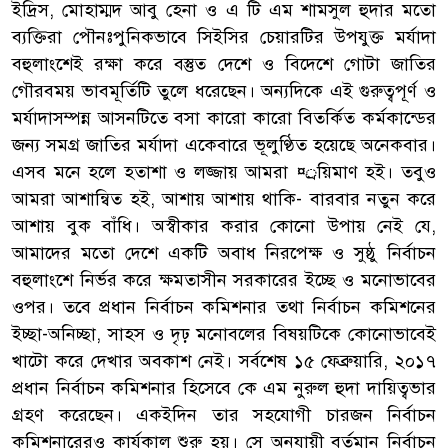
ইদ্রিস, মোহাম্মদ আবু হেনা ও এ টি এম শামসুল হুদার মতো
ব্যক্তিরা পৌনঃপুনিকভাবে সিইসির চেয়ারটির উপযুক্ত মর্যাদা
বহুলাংশেই রক্ষা করে বস্তুত দেশে ও বিদেশে গোটা জাতির
গৌরবময় ভাবমূর্তিটি তুলে ধরেছেন। অন্যদিকে এই গুরুত্বপূর্ণ ও
মর্যাদাসম্পন্ন আসনটিতে বসা কারো কারো বিতর্কিত কর্মকান্ডের
জন্য সমগ্র জাতির মর্যাদা একেবারে ভূলুণ্ঠিত হয়েছে অনেকবার।
এসব মনে হলে হতাশা ও লজ্জায় আমরা ¤্রয়িমাণ হই। তবুও
আমরা আশান্বিত হই, আশায় আশায় থাকি- বারবার নতুন করে
আশায় বুক বাঁধি। অস্বীকার করার কোনো উপায় নেই যে,
আমাদের মতো দেশে একটি অবাধ নিরপেক্ষ ও সুষ্ঠু নির্বাচন
বহুলাংশে নির্ভর করে ক্ষমতাসীন সরকারের ইচ্ছে ও মনোভাবের
ওপর। তবে প্রধান নির্বাচন কমিশনার তথা নির্বাচন কমিশনের
ইচ্ছা-অনিচ্ছা, সাহস ও দৃঢ় মনোবলের বিষয়টিকে কোনোভাবেই
খাটো করে দেখার অবকাশ নেই। সর্বশেষ ১৫ ফেব্রুয়ারি, ২০১৭
প্রধান নির্বাচন কমিশনার হিসেবে কে এম নুরুল হুদা দায়িত্বভার
গ্রহণ করেছেন। একইদিন তার সহযোগী চারজন নির্বাচন
কমিশনারেরও কার্যকাল শুরু হয়। সে অনুযায়ী বর্তমান নির্বাচন