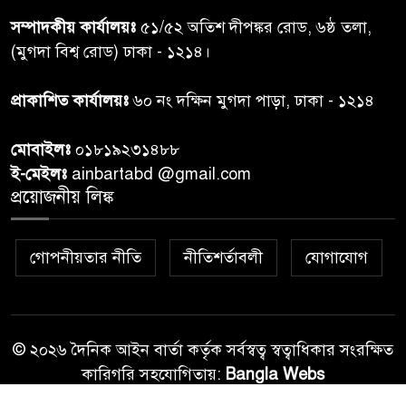
শেয়ার কেলেঙ্কারি: সাকিবের বিরুদ্ধে
৭
সম্পাদকীয় কার্যালয়ঃ
৫১/৫২ অতিশ দীপঙ্কর রোড, ৬ষ্ঠ তলা,
তদন্ত শেষ পর্যায়ে, দ্রুত চার্জশিট
(মুগদা বিশ্ব রোড) ঢাকা - ১২১৪।
রাতের মধ্যে ঢাকাসহ ১০ অঞ্চলে
প্রাকাশিত কার্যালয়ঃ
৬০ নং দক্ষিন মুগদা পাড়া, ঢাকা - ১২১৪
৮
ঝড়বৃষ্টির পূর্বাভাস
মোবাইলঃ
০১৮১৯২৩১৪৮৮
প্রধানমন্ত্রীর সঙ্গে দেখা করে স্বপ্নপূরণ
ই-মেইলঃ
ainbartabd @gmail.com
৯
অনুশ্রীর, মিলল হারমোনিয়াম
প্রয়োজনীয় লিঙ্ক
উপহার
গোপনীয়তার নীতি
নীতিশর্তাবলী
যোগাযোগ
২০ আগস্ট রাষ্ট্রপতি নির্বাচন,
১০
তফসিল প্রকাশ নির্বাচন কমিশনের
© ২০২৬ দৈনিক আইন বার্তা কর্তৃক সর্বস্বত্ব স্বত্বাধিকার সংরক্ষিত
কারিগরি সহযোগিতায়:
Bangla Webs