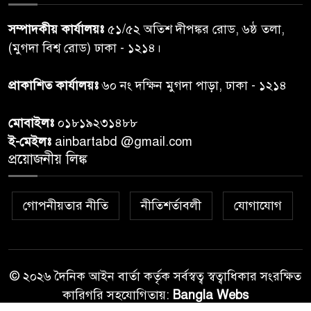
শেয়ার কেলেঙ্কারি: সাকিবের বিরুদ্ধে
৭
সম্পাদকীয় কার্যালয়ঃ
৫১/৫২ অতিশ দীপঙ্কর রোড, ৬ষ্ঠ তলা,
তদন্ত শেষ পর্যায়ে, দ্রুত চার্জশিট
(মুগদা বিশ্ব রোড) ঢাকা - ১২১৪।
রাতের মধ্যে ঢাকাসহ ১০ অঞ্চলে
প্রাকাশিত কার্যালয়ঃ
৬০ নং দক্ষিন মুগদা পাড়া, ঢাকা - ১২১৪
৮
ঝড়বৃষ্টির পূর্বাভাস
মোবাইলঃ
০১৮১৯২৩১৪৮৮
প্রধানমন্ত্রীর সঙ্গে দেখা করে স্বপ্নপূরণ
ই-মেইলঃ
ainbartabd @gmail.com
৯
অনুশ্রীর, মিলল হারমোনিয়াম
প্রয়োজনীয় লিঙ্ক
উপহার
গোপনীয়তার নীতি
নীতিশর্তাবলী
যোগাযোগ
২০ আগস্ট রাষ্ট্রপতি নির্বাচন,
১০
তফসিল প্রকাশ নির্বাচন কমিশনের
© ২০২৬ দৈনিক আইন বার্তা কর্তৃক সর্বস্বত্ব স্বত্বাধিকার সংরক্ষিত
কারিগরি সহযোগিতায়:
Bangla Webs