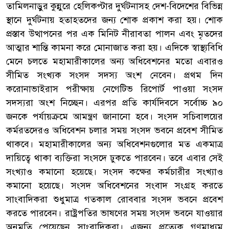
তামিলনাড়ুর কুন্নুরে হেলিকপ্টার দুর্ঘটনাসহ দেশ-বিদেশের বিভিন্ন
স্থানে দুর্ঘটনায় হতাহতদের জন্য শোক প্রকাশ করা হয়। শোক
প্রস্তাব উত্থাপনের পর এক মিনিট নীরাবতা পালন এবং মৃতদের
আত্মার শান্তি কামনা করে মোনাজাত করা হয়। এদিকে স্বাস্থ্যবিধি
মেনে চলতে মহামারীকালের অন্য অধিবেশনের মতো এবারও
সীমিত সংখ্যক সংসদ সদস্য অংশ নেবেন। প্রথম দিন
করোনাভাইরাস পরীক্ষায় নেগেটিভ রিপোর্ট পাওয়া সংসদ
সদস্যরা অংশ নিচ্ছেন। এরপর প্রতি কার্যদিবসে সর্বোচ্চ ৯০
জনকে পর্যায়ক্রমে আমন্ত্রণ জানানো হবে। সংসদ সচিবালয়ের
কর্মরতদেরও অধিবেশন চলার সময় সংসদ ভবনে প্রবেশ সীমিত
থাকবে। মহামারীকালের অন্য অধিবেশনগুলোর মত একমাত্র
দায়িত্বে থাকা ব্যক্তিরা সংসদে ঢুকতে পারবেন। তবে এবার সেই
সংখ্যাও কমানো হয়েছে। সংসদ কক্ষের কর্মচারীর সংখ্যাও
কমানো হয়েছে। সংসদ অধিবেশনের সংবাদ সংগ্রহ করতে
সাংবাদিকরা শুধুমাত্র গতকাল রোববার সংসদ ভবনে প্রবেশ
করতে পারবেন। রাষ্ট্রপতির ভাষণের সময় সংসদ ভবনে যাওয়ার
অনুমতি পেয়েছেন সাংবাদিকরা। এজন্য প্রত্যেক গণমাধ্যম