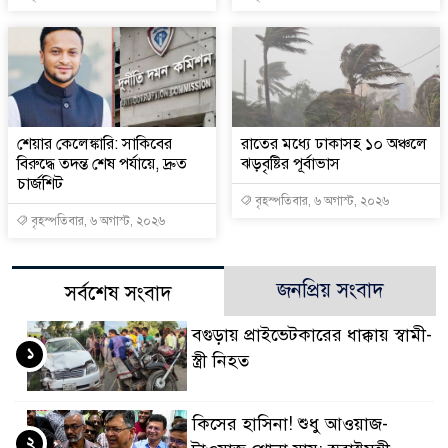
শেয়ার কেলেঙ্কারি: সাকিবের
রাতের মধ্যে ঢাকাসহ ১০ অঞ্চলে
বিরুদ্ধে তদন্ত শেষ পর্যায়ে, দ্রুত
ঝড়বৃষ্টির পূর্বাভাস
চার্জশিট
বৃহস্পতিবার, ৬ অগাস্ট, ২০২৬
বৃহস্পতিবার, ৬ অগাস্ট, ২০২৬
জনপ্রিয় সংবাদ
সর্বশেষ সংবাদ
বগুড়ায় প্রাইভেটকারের ধাক্কায় স্বামী-
১
স্ত্রী নিহত
কিসের হাসিনা! শুধু আওয়াজ-
২