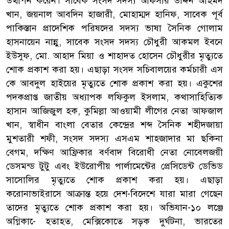
উত্থাপন করেন। সাবেক সংসদ সদস্য আফসার উদ্দিন আহমদ
খান, জয়নাল আবদিন হাজারী, মোহাম্মদ হানিফ, সাবেক পূর্ব
পাকিস্তান প্রাদেশিক পরিষদের সদস্য ভাষা সৈনিক গোলাম
হাসনায়েন নান্নু, সাবেক সংসদ সদস্য চৌধুরী আকমল ইবনে
ইউসুফ, মো. আহাদ মিয়া ও শাহাদত হোসেন চৌধুরীর মৃত্যুতে
শোক প্রকাশ করা হয়। এছাড়া সংসদ সচিবালয়ের কর্মচারী এস
কে আবদুল হাইয়ের মৃত্যুতে শোক প্রকাশ করা হয়। একুশের
পদকপ্রাপ্ত জাতীয় অধ্যাপক লফিকুল ইসলাম, কথাসাহিত্যিক
হাসান আজিজুল হক, কুমিল্লা আওয়ামী লীগের নেতা আফজাল
খান, স্বাধীন বাংলা বেতার কেন্দ্রের শব্দ সৈনিক শহীদজায়া
মুশতারী শফী, সংসদ সদস্য এসএম শাহজাদার মা ছকিনা
বেগম, দক্ষিণ আফ্রিকার বর্ণবাদ বিরোধী নেতা নোবেলজয়ী
ডেসমন্ড টুটু এবং ইউরোপীয় পার্লামেন্টের প্রেসিডেন্ট ডেভিড
সাসোলির মৃত্যুতে শোক প্রকাশ করা হয়। এছাড়া
করোনাভাইরাসে আক্রান্ত হয়ে দেশ-বিদেশে যারা মারা গেছেন
তাদের মৃত্যুতে শোক প্রকাশ করা হয়। অভিযান-১০ লঞ্জে
অগ্নিকা-ে হতাহত, মেক্সিকোতে সড়ক দুর্ঘটনা, ভারতের