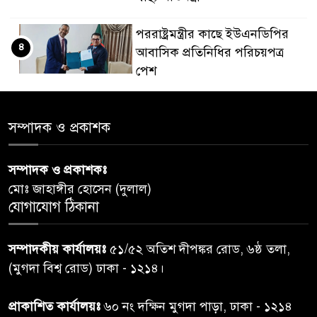
পররাষ্ট্রমন্ত্রীর কা‌ছে ইউএনডিপির
৪
আবাসিক প্রতিনিধির পরিচয়পত্র
পেশ
শেয়ার কেলেঙ্কারি: সাকিবের বিরুদ্ধে
৫
সম্পাদক ও প্রকাশক
তদন্ত শেষ পর্যায়ে, দ্রুত চার্জশিট
সম্পাদক ও প্রকাশকঃ
রাতের মধ্যে ঢাকাসহ ১০ অঞ্চলে
৬
মোঃ জাহাঙ্গীর হোসেন (দুলাল)
ঝড়বৃষ্টির পূর্বাভাস
যোগাযোগ ঠিকানা
প্রধানমন্ত্রীর সঙ্গে দেখা করে স্বপ্নপূরণ
৭
সম্পাদকীয় কার্যালয়ঃ
৫১/৫২ অতিশ দীপঙ্কর রোড, ৬ষ্ঠ তলা,
অনুশ্রীর, মিলল হারমোনিয়াম
(মুগদা বিশ্ব রোড) ঢাকা - ১২১৪।
উপহার
প্রাকাশিত কার্যালয়ঃ
৬০ নং দক্ষিন মুগদা পাড়া, ঢাকা - ১২১৪
২০ আগস্ট রাষ্ট্রপতি নির্বাচন,