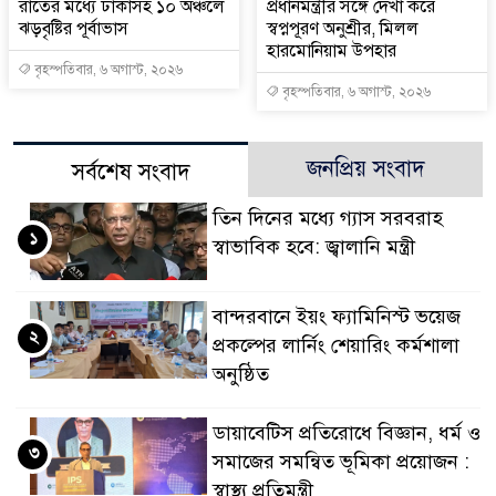
রাতের মধ্যে ঢাকাসহ ১০ অঞ্চলে
প্রধানমন্ত্রীর সঙ্গে দেখা করে
ঝড়বৃষ্টির পূর্বাভাস
স্বপ্নপূরণ অনুশ্রীর, মিলল
হারমোনিয়াম উপহার
বৃহস্পতিবার, ৬ অগাস্ট, ২০২৬
বৃহস্পতিবার, ৬ অগাস্ট, ২০২৬
জনপ্রিয় সংবাদ
সর্বশেষ সংবাদ
তিন দিনের মধ্যে গ্যাস সরবরাহ
১
স্বাভাবিক হবে: জ্বালানি মন্ত্রী
বান্দরবানে ইয়ং ফ্যামিনিস্ট ভয়েজ
২
প্রকল্পের লার্নিং শেয়ারিং কর্মশালা
অনুষ্ঠিত
ডায়াবেটিস প্রতিরোধে বিজ্ঞান, ধর্ম ও
৩
সমাজের সমন্বিত ভূমিকা প্রয়োজন :
স্বাস্থ্য প্রতিমন্ত্রী