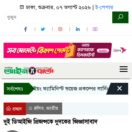
ঢাকা, শুক্রবার, ০৭ অগাস্ট ২০২৬ |
ই-পেপার
×
বান্দরবানে ইয়ং ফ্যামিনিস্ট ভয়েজ প্রকল্পের লার্নিং শেয়ারিং কর্মশ
সর্বশেষঃ
#লিড
জাতীয়
,
প্রচ্ছদ
দুই ডিআইজি প্রিজন্সকে দুদকের জিজ্ঞাসাবাদ