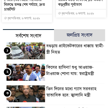
বিরুদ্ধে তদন্ত শেষ পর্যায়ে, দ্রুত
ঝড়বৃষ্টির পূর্বাভাস
চার্জশিট
বৃহস্পতিবার, ৬ অগাস্ট, ২০২৬
বৃহস্পতিবার, ৬ অগাস্ট, ২০২৬
জনপ্রিয় সংবাদ
সর্বশেষ সংবাদ
বগুড়ায় প্রাইভেটকারের ধাক্কায় স্বামী-
১
স্ত্রী নিহত
কিসের হাসিনা! শুধু আওয়াজ-
২
টাওয়াজ শোনা যায়: স্বরাষ্ট্রমন্ত্রী
তিন দিনের মধ্যে গ্যাস সরবরাহ
৩
স্বাভাবিক হবে: জ্বালানি মন্ত্রী