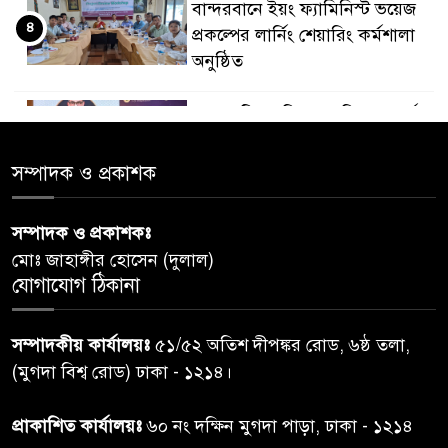
বান্দরবানে ইয়ং ফ্যামিনিস্ট ভয়েজ
৪
প্রকল্পের লার্নিং শেয়ারিং কর্মশালা
অনুষ্ঠিত
ডায়াবেটিস প্রতিরোধে বিজ্ঞান, ধর্ম ও
৫
সমাজের সমন্বিত ভূমিকা প্রয়োজন :
স্বাস্থ্য প্রতিমন্ত্রী
সম্পাদক ও প্রকাশক
পররাষ্ট্রমন্ত্রীর কা‌ছে ইউএনডিপির
সম্পাদক ও প্রকাশকঃ
৬
আবাসিক প্রতিনিধির পরিচয়পত্র
মোঃ জাহাঙ্গীর হোসেন (দুলাল)
পেশ
যোগাযোগ ঠিকানা
শেয়ার কেলেঙ্কারি: সাকিবের বিরুদ্ধে
৭
সম্পাদকীয় কার্যালয়ঃ
৫১/৫২ অতিশ দীপঙ্কর রোড, ৬ষ্ঠ তলা,
তদন্ত শেষ পর্যায়ে, দ্রুত চার্জশিট
(মুগদা বিশ্ব রোড) ঢাকা - ১২১৪।
রাতের মধ্যে ঢাকাসহ ১০ অঞ্চলে
প্রাকাশিত কার্যালয়ঃ
৬০ নং দক্ষিন মুগদা পাড়া, ঢাকা - ১২১৪
৮
ঝড়বৃষ্টির পূর্বাভাস