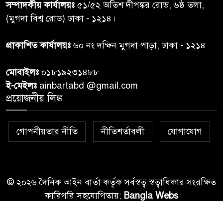
৭
সম্পাদকীয় কার্যালয়ঃ
৫১/৫২ অতিশ দীপঙ্কর রোড, ৬ষ্ঠ তলা,
তদন্ত শেষ পর্যায়ে, দ্রুত চার্জশিট
(মুগদা বিশ্ব রোড) ঢাকা - ১২১৪।
রাতের মধ্যে ঢাকাসহ ১০ অঞ্চলে
প্রাকাশিত কার্যালয়ঃ
৬০ নং দক্ষিন মুগদা পাড়া, ঢাকা - ১২১৪
৮
ঝড়বৃষ্টির পূর্বাভাস
মোবাইলঃ
০১৮১৯২৩১৪৮৮
প্রধানমন্ত্রীর সঙ্গে দেখা করে স্বপ্নপূরণ
ই-মেইলঃ
ainbartabd @gmail.com
৯
অনুশ্রীর, মিলল হারমোনিয়াম
প্রয়োজনীয় লিঙ্ক
উপহার
গোপনীয়তার নীতি
নীতিশর্তাবলী
যোগাযোগ
২০ আগস্ট রাষ্ট্রপতি নির্বাচন,
১০
তফসিল প্রকাশ নির্বাচন কমিশনের
© ২০২৬ দৈনিক আইন বার্তা কর্তৃক সর্বস্বত্ব স্বত্বাধিকার সংরক্ষিত
কারিগরি সহযোগিতায়:
Bangla Webs