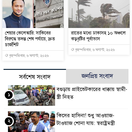
শেয়ার কেলেঙ্কারি: সাকিবের
রাতের মধ্যে ঢাকাসহ ১০ অঞ্চলে
বিরুদ্ধে তদন্ত শেষ পর্যায়ে, দ্রুত
ঝড়বৃষ্টির পূর্বাভাস
চার্জশিট
বৃহস্পতিবার, ৬ অগাস্ট, ২০২৬
বৃহস্পতিবার, ৬ অগাস্ট, ২০২৬
জনপ্রিয় সংবাদ
সর্বশেষ সংবাদ
বগুড়ায় প্রাইভেটকারের ধাক্কায় স্বামী-
১
স্ত্রী নিহত
কিসের হাসিনা! শুধু আওয়াজ-
২
টাওয়াজ শোনা যায়: স্বরাষ্ট্রমন্ত্রী