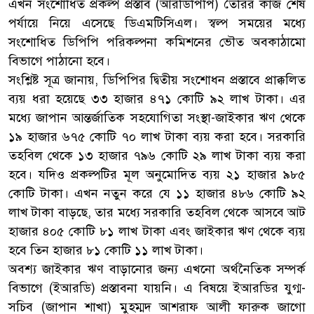
এখন সংশোধিত প্রকল্প প্রস্তাব (আরডিপিপি) তৈরির কাজ শেষ
পর্যায়ে নিয়ে এসেছে ডিএমটিসিএল। স্বল্প সময়ের মধ্যে
সংশোধিত ডিপিপি পরিকল্পনা কমিশনের ভৌত অবকাঠামো
বিভাগে পাঠানো হবে।
সংশ্লিষ্ট সূত্র জানায়, ডিপিপির দ্বিতীয় সংশোধন প্রস্তাবে প্রাক্কলিত
ব্যয় ধরা হয়েছে ৩৩ হাজার ৪৭১ কোটি ৯২ লাখ টাকা। এর
মধ্যে জাপান আন্তর্জাতিক সহযোগিতা সংস্থা-জাইকার ঋণ থেকে
১৯ হাজার ৬৭৫ কোটি ৭০ লাখ টাকা ব্যয় করা হবে। সরকারি
তহবিল থেকে ১৩ হাজার ৭৯৬ কোটি ২৯ লাখ টাকা ব্যয় করা
হবে। যদিও প্রকল্পটির মূল অনুমোদিত ব্যয় ২১ হাজার ৯৮৫
কোটি টাকা। এখন নতুন করে যে ১১ হাজার ৪৮৬ কোটি ৯২
লাখ টাকা বাড়ছে, তার মধ্যে সরকারি তহবিল থেকে আসবে আট
হাজার ৪০৫ কোটি ৮১ লাখ টাকা এবং জাইকার ঋণ থেকে ব্যয়
হবে তিন হাজার ৮১ কোটি ১১ লাখ টাকা।
অবশ্য জাইকার ঋণ বাড়ানোর জন্য এখনো অর্থনৈতিক সম্পর্ক
বিভাগে (ইআরডি) প্রস্তাবনা যায়নি। এ বিষয়ে ইআরডির যুগ্ম-
সচিব (জাপান শাখা) মুহম্মদ আশরাফ আলী ফারুক জাগো