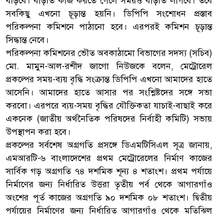
বাড়বে। বাড়তি কাজ করতে গেলে সময়ও বাড়তি লাগবে। তবে
সবকিছু এখনো চূড়ান্ত হয়নি। ডিপিপি সংশোধন প্রস্তাব
পরিকল্পনা কমিশনে পাঠানো হবে। এরপরই কমিশন চূড়ান্ত
সিদ্ধান্ত নেবে।
পরিকল্পনা কমিশনের ভৌত অবকাঠামো বিভাগের সদস্য (সচিব)
মো. মামুন-আল-রশীদ জাগো নিউজকে বলেন, মেট্রোরেল
প্রকল্পের সময়-ব্যয় বৃদ্ধি সংক্রান্ত ডিপিপি এখনো আমাদের হাতে
আসেনি। আমাদের হাতে আসার পর সংশ্লিষ্টদের সঙ্গে সভা
করবো। এরপরে ব্যয়-সময় বৃদ্ধির যৌক্তিকতা যাচাই-বাছাই করে
একনেক (জাতীয় অর্থনৈতিক পরিষদের নির্বাহী কমিটি) সভায়
উপস্থাপন করা হবে।
প্রকল্পের সর্বশেষ অগ্রগতি প্রসঙ্গে ডিএমটিসিএল সূত্র জানায়,
এমআরটি-৬ বাংলাদেশের প্রথম মেট্রোরেলের নির্মাণ কাজের
সার্বিক গড় অগ্রগতি ৭৪ দশমিক শূন্য ৪ শতাংশ। প্রথম পর্যায়ে
নির্মাণের জন্য নির্ধারিত উত্তরা তৃতীয় পর্ব থেকে আগারগাঁও
অংশের পূর্ত কাজের অগ্রগতি ৯০ দশমিক ০৮ শতাংশ। দ্বিতীয়
পর্যায়ের নির্মাণের জন্য নির্ধারিত আগারগাঁও থেকে মতিঝিল