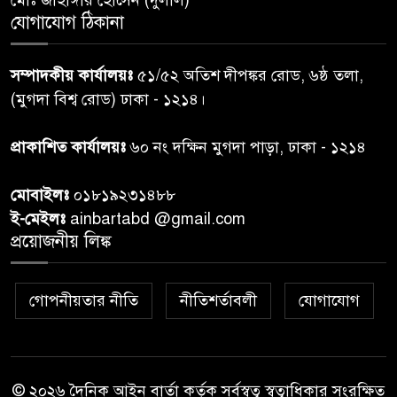
মোঃ জাহাঙ্গীর হোসেন (দুলাল)
পেশ
যোগাযোগ ঠিকানা
শেয়ার কেলেঙ্কারি: সাকিবের বিরুদ্ধে
৭
সম্পাদকীয় কার্যালয়ঃ
৫১/৫২ অতিশ দীপঙ্কর রোড, ৬ষ্ঠ তলা,
তদন্ত শেষ পর্যায়ে, দ্রুত চার্জশিট
(মুগদা বিশ্ব রোড) ঢাকা - ১২১৪।
রাতের মধ্যে ঢাকাসহ ১০ অঞ্চলে
প্রাকাশিত কার্যালয়ঃ
৬০ নং দক্ষিন মুগদা পাড়া, ঢাকা - ১২১৪
৮
ঝড়বৃষ্টির পূর্বাভাস
মোবাইলঃ
০১৮১৯২৩১৪৮৮
প্রধানমন্ত্রীর সঙ্গে দেখা করে স্বপ্নপূরণ
ই-মেইলঃ
ainbartabd @gmail.com
৯
অনুশ্রীর, মিলল হারমোনিয়াম
প্রয়োজনীয় লিঙ্ক
উপহার
গোপনীয়তার নীতি
নীতিশর্তাবলী
যোগাযোগ
২০ আগস্ট রাষ্ট্রপতি নির্বাচন,
১০
তফসিল প্রকাশ নির্বাচন কমিশনের
© ২০২৬ দৈনিক আইন বার্তা কর্তৃক সর্বস্বত্ব স্বত্বাধিকার সংরক্ষিত