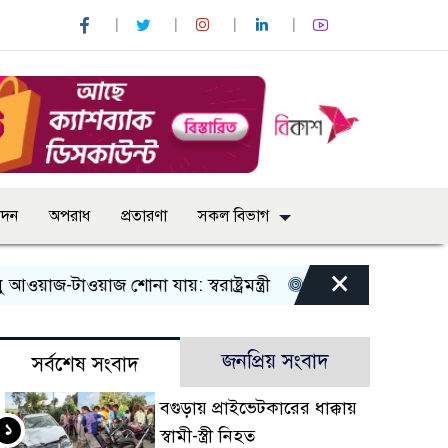
োদন
অপরাধ
প্রতারণা
সকল বিভাগ
×
াওয়াজ শোনা যায়: স্বরাষ্ট্রমন্ত্রী
তিন দিনের মধ্যে গ্যাস সরবরাহ 
জনপ্রিয় সংবাদ
সর্বশেষ সংবাদ
বগুড়ায় প্রাইভেটকারের ধাক্কায়
১
স্বামী-স্ত্রী নিহত