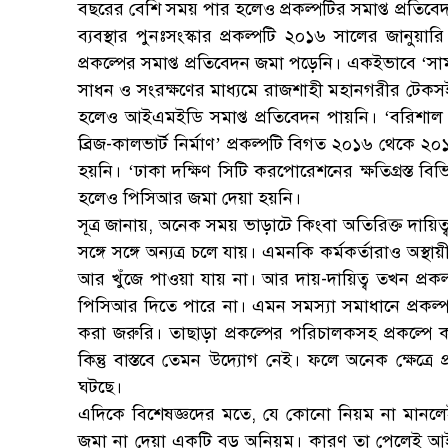
বছরের বেশি সময় পার হলেও প্রকল্পটির সমাপ্ত প্রতি
ব্যবস্থার পুনঃসংস্কার প্রকল্পটি ২০১৬ সালের জানুয়া
প্রকল্পের সমাপ্ত প্রতিবেদন জমা পড়েনি। একইভাবে ‘সা
সাধন ও সংরক্ষণের মাধ্যমে রাজশাহী মহানগরীর টেকসই
হলেও আইএমইডি সমাপ্ত প্রতিবেদন পায়নি। ‘বরিশাল সি
ব্রিজ-কালভার্ট নির্মাণ’ প্রকল্পটি বিগত ২০১৬ থেকে 
হয়নি। ‘ঢাকা দক্ষিণ সিটি করপোরেশনের ক্ষতিগ্রস্ত বি
হলেও পিসিআর জমা দেয়া হয়নি।
সূত্র জানায়, অনেক সময় ভাড়াটে কিংবা অতিরিক্ত দায়িত্
সঙ্গে সঙ্গে অন্যত্র চলে যায়। এমনকি কর্মকর্তারাও অস
আর খুঁজে পাওয়া যায় না। আর দায়-দায়িত্ব তখন প্রকল্প 
পিসিআর দিতে পারে না। এমন সমস্যা সমাধানে প্রক
করা জরুরি। তাছাড়া প্রকল্পের পরিচালকসহ প্রকল্পে
কিন্তু বাস্তবে তেমন উদ্যোগ নেই। ফলে অনেক ক্ষেত্রে 
ঘটছে।
এদিকে বিশেষজ্ঞদের মতে, যে কোনো নিয়ম না মানলেই
জমা না দেয়া একটি বড় অনিয়ম। কারণ তা পেলেই আইএম