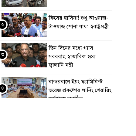
কিসের হাসিনা! শুধু আওয়াজ-
২
টাওয়াজ শোনা যায়: স্বরাষ্ট্রমন্ত্রী
তিন দিনের মধ্যে গ্যাস
৩
সরবরাহ স্বাভাবিক হবে:
জ্বালানি মন্ত্রী
বান্দরবানে ইয়ং ফ্যামিনিস্ট
৪
ভয়েজ প্রকল্পের লার্নিং শেয়ারিং
কর্মশালা অনুষ্ঠিত
ডায়াবেটিস প্রতিরোধে বিজ্ঞান,
৫
ধর্ম ও সমাজের সমন্বিত ভূমিকা
প্রয়োজন : স্বাস্থ্য প্রতিমন্ত্রী