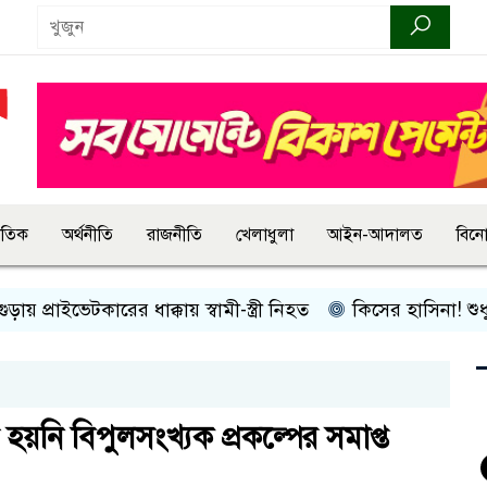
জাতিক
অর্থনীতি
রাজনীতি
খেলাধুলা
আইন-আদালত
বিন
াইভেটকারের ধাক্কায় স্বামী-স্ত্রী নিহত
কিসের হাসিনা! শুধু আওয়াজ-ট
 হয়নি বিপুলসংখ্যক প্রকল্পের সমাপ্ত