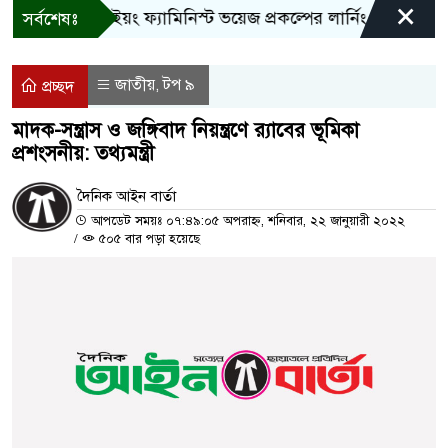
×
বান্দরবানে ইয়ং ফ্যামিনিস্ট ভয়েজ প্রকল্পের লার্নিং শেয়ারিং কর্মশ
সর্বশেষঃ
জাতীয়
টপ ৯
,
প্রচ্ছদ
মাদক-সন্ত্রাস ও জঙ্গিবাদ নিয়ন্ত্রণে র‌্যাবের ভূমিকা
প্রশংসনীয়: তথ্যমন্ত্রী
দৈনিক আইন বার্তা
আপডেট সময়ঃ ০৭:৪৯:০৫ অপরাহ্ন, শনিবার, ২২ জানুয়ারী ২০২২
/
৫০৫ বার পড়া হয়েছে