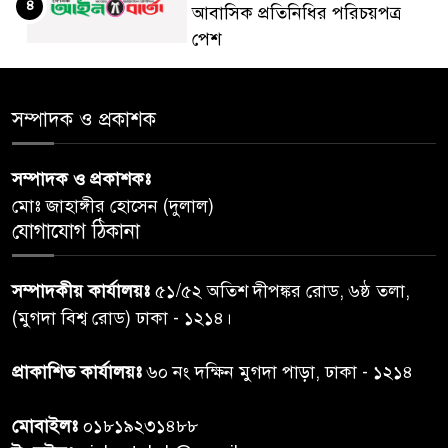
৪
আবাসিক প্রতিনিধির পরিচয়পত্র
পেশ
শেয়ার কেলেঙ্কারি: সাকিবের বিরুদ্ধে
৫
সম্পাদক ও প্রকাশক
তদন্ত শেষ পর্যায়ে, দ্রুত চার্জশিট
সম্পাদক ও প্রকাশকঃ
রাতের মধ্যে ঢাকাসহ ১০ অঞ্চলে
৬
মোঃ জাহাঙ্গীর হোসেন (দুলাল)
ঝড়বৃষ্টির পূর্বাভাস
যোগাযোগ ঠিকানা
প্রধানমন্ত্রীর সঙ্গে দেখা করে স্বপ্নপূরণ
৭
সম্পাদকীয় কার্যালয়ঃ
৫১/৫২ অতিশ দীপঙ্কর রোড, ৬ষ্ঠ তলা,
অনুশ্রীর, মিলল হারমোনিয়াম
(মুগদা বিশ্ব রোড) ঢাকা - ১২১৪।
উপহার
প্রাকাশিত কার্যালয়ঃ
৬০ নং দক্ষিন মুগদা পাড়া, ঢাকা - ১২১৪
২০ আগস্ট রাষ্ট্রপতি নির্বাচন,
৮
তফসিল প্রকাশ নির্বাচন কমিশনের
মোবাইলঃ
০১৮১৯২৩১৪৮৮