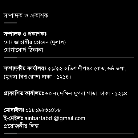
শেয়ার কেলেঙ্কারি: সাকিবের বিরুদ্ধে
৫
সম্পাদক ও প্রকাশক
তদন্ত শেষ পর্যায়ে, দ্রুত চার্জশিট
সম্পাদক ও প্রকাশকঃ
রাতের মধ্যে ঢাকাসহ ১০ অঞ্চলে
৬
মোঃ জাহাঙ্গীর হোসেন (দুলাল)
ঝড়বৃষ্টির পূর্বাভাস
যোগাযোগ ঠিকানা
প্রধানমন্ত্রীর সঙ্গে দেখা করে স্বপ্নপূরণ
৭
সম্পাদকীয় কার্যালয়ঃ
৫১/৫২ অতিশ দীপঙ্কর রোড, ৬ষ্ঠ তলা,
অনুশ্রীর, মিলল হারমোনিয়াম
(মুগদা বিশ্ব রোড) ঢাকা - ১২১৪।
উপহার
প্রাকাশিত কার্যালয়ঃ
৬০ নং দক্ষিন মুগদা পাড়া, ঢাকা - ১২১৪
২০ আগস্ট রাষ্ট্রপতি নির্বাচন,
৮
তফসিল প্রকাশ নির্বাচন কমিশনের
মোবাইলঃ
০১৮১৯২৩১৪৮৮
ই-মেইলঃ
ainbartabd @gmail.com
বান্দরবান বিজিবি সেক্টর সদর দপ্তর
প্রয়োজনীয় লিঙ্ক
৯
এর ব্যবস্থাপনায় বন্যা দুর্গতদের
মাঝে মেডিকেল ক্যাম্পেইন