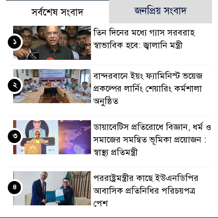
জনপ্রিয় সংবাদ
সর্বশেষ সংবাদ
তিন দিনের মধ্যে গ্যাস সরবরাহ
১
স্বাভাবিক হবে: জ্বালানি মন্ত্রী
বান্দরবানে ইয়ং ফ্যামিনিস্ট ভয়েজ
২
প্রকল্পের লার্নিং শেয়ারিং কর্মশালা
অনুষ্ঠিত
ডায়াবেটিস প্রতিরোধে বিজ্ঞান, ধর্ম ও
৩
সমাজের সমন্বিত ভূমিকা প্রয়োজন :
স্বাস্থ্য প্রতিমন্ত্রী
পররাষ্ট্রমন্ত্রীর কা‌ছে ইউএনডিপির
৪
আবাসিক প্রতিনিধির পরিচয়পত্র
পেশ