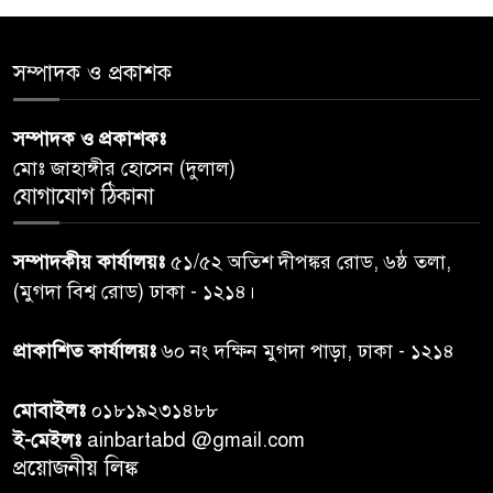
সোসাইটি আলোচনা সভা অনুষ্ঠিত
‘জুলাইয়ের চেতনায় গড়িব দেশ’,
সম্পাদক ও প্রকাশক
৫
লামায় যথাযোগ্য মর্যাদায় পালিত
হইল ‘জুলাই গণ-অভ্যুত্থান
সম্পাদক ও প্রকাশকঃ
দিবস-২০২৬’।
মোঃ জাহাঙ্গীর হোসেন (দুলাল)
যোগাযোগ ঠিকানা
নরসিংদীতে জুলাই শহীদদের স্মরণে
৬
দোয়া মাহফিল ও ৯৩ জন দুস্থের
সম্পাদকীয় কার্যালয়ঃ
৫১/৫২ অতিশ দীপঙ্কর রোড, ৬ষ্ঠ তলা,
মাঝে ১৩ লক্ষ ১৫ হাজার টাকা
বিতরণ
(মুগদা বিশ্ব রোড) ঢাকা - ১২১৪।
বান্দরবানে বন্যায় ক্ষতিগ্রস্তদের
প্রাকাশিত কার্যালয়ঃ
৬০ নং দক্ষিন মুগদা পাড়া, ঢাকা - ১২১৪
৭
বিএনপি”র ত্রাণ বিতরণ
মোবাইলঃ
০১৮১৯২৩১৪৮৮
ই-মেইলঃ
ainbartabd @gmail.com
দক্ষিণ চট্টগ্রামের এক অসহায় ও
প্রয়োজনীয় লিঙ্ক
৮
আশ্রয়হীন পরিবারের পাশে দাঁড়িয়ে