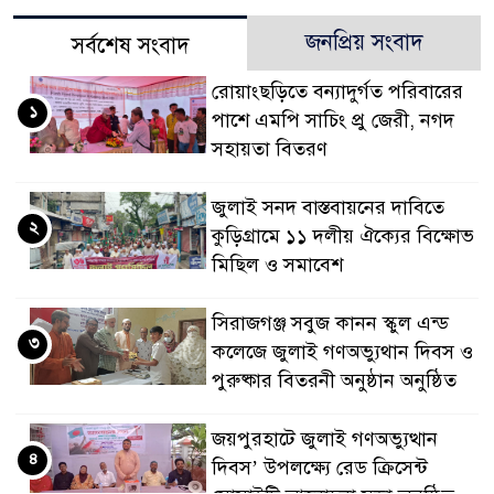
জনপ্রিয় সংবাদ
সর্বশেষ সংবাদ
রোয়াংছড়িতে বন্যাদুর্গত পরিবারের
১
পাশে এমপি সাচিং প্রু জেরী, নগদ
সহায়তা বিতরণ
জুলাই সনদ বাস্তবায়নের দাবিতে
২
কুড়িগ্রামে ১১ দলীয় ঐক্যের বিক্ষোভ
মিছিল ও সমাবেশ
সিরাজগঞ্জ সবুজ কানন স্কুল এন্ড
৩
কলেজে জুলাই গণঅভ্যুথান দিবস ও
পুরুষ্কার বিতরনী অনুষ্ঠান অনুষ্ঠিত
জয়পুরহাটে জুলাই গণঅভ্যুত্থান
৪
দিবস’ উপলক্ষ্যে রেড ক্রিসেন্ট