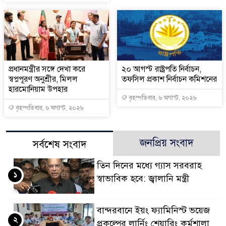
প্রধানমন্ত্রীর সঙ্গে দেখা করে
২০ আগস্ট রাষ্ট্রপতি নির্বাচন,
স্বপ্নপূরণ অনুশ্রীর, মিলল
তফসিল প্রকাশ নির্বাচন কমিশনের
হারমোনিয়াম উপহার
বৃহস্পতিবার, ৬ অগাস্ট, ২০২৬
বৃহস্পতিবার, ৬ অগাস্ট, ২০২৬
জনপ্রিয় সংবাদ
সর্বশেষ সংবাদ
তিন দিনের মধ্যে গ্যাস সরবরাহ
১
স্বাভাবিক হবে: জ্বালানি মন্ত্রী
বান্দরবানে ইয়ং ফ্যামিনিস্ট ভয়েজ
২
প্রকল্পের লার্নিং শেয়ারিং কর্মশালা