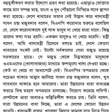
বহুমুখীকরণ করার উদ্যোগ গ্রহণ করা হয়েছে। এছাড়াও ভোক্তার
কাছে মান সম্পন্ন মাছ, মাংস ও দুধ পৌঁছানো নিশ্চিতে ল্যাব স্থাপন
করা হয়েছে। দেশে খাবারের অভাব নেই উল্লেখ করে খাদ্যমন্ত্রী
সাধন চন্দ্র মজুমদার বলেন, বিএনপি করোনার শুরুতে বলেছিল
যে, দেশে করোনাকালে দুই লাখ মানুষ না খেয়ে মারা যাবে। কিন্তু
তাদের কথা সত্য হয়নি। একজন মানুষও না খেয়ে মরেনি। মন্ত্রী
বলেন, আমি খাদ্যমন্ত্রী হিসেবে বলতে চাই, দেশে কোনো
খাবারের সংকট নেই। উল্টো সর্বকালের সেরা মজুত রয়েছে
সরকারের হাতে। সে মজুত থেকে নিম্নআয়ের মানুষকে
ওএমএসের (খোলাবাজার) মাধ্যমে স্বল্পমূল্যে খাদ্য দেওয়া হচ্ছে।
কেউ না খেয়ে বা আধাপেটে নেই। বিএনপির অপপ্রচার থেকে
সচেতন থাকার আহ্বান জানিয়ে সাধন চন্দ্র মজুমদার বলেন, খুব
সাবধানে থাকতে হবে আমাদের। তারা উন্নয়নের ধারা বাধাগ্রস্ত
করতে বিশ্ব মহলে অপপ্রচার চালাচ্ছে। নিয়োগ করেছে লবিস্ট।
দেশটাকে তারা আবারও অস্থিতিশীল করতে চায়। তিনি বলেন,
যারা উন্নয়নের বাধা দিচ্ছে, তারা এ দেশের কোনো উন্নয়ন
করেনি। খাদ্যমন্ত্রী বলেন, খালেদা জিয়ার আমলে সার নিতে গিয়ে