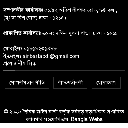
প্রধানমন্ত্রীর সঙ্গে দেখা করে স্বপ্নপূরণ
৭
সম্পাদকীয় কার্যালয়ঃ
৫১/৫২ অতিশ দীপঙ্কর রোড, ৬ষ্ঠ তলা,
অনুশ্রীর, মিলল হারমোনিয়াম
(মুগদা বিশ্ব রোড) ঢাকা - ১২১৪।
উপহার
প্রাকাশিত কার্যালয়ঃ
৬০ নং দক্ষিন মুগদা পাড়া, ঢাকা - ১২১৪
২০ আগস্ট রাষ্ট্রপতি নির্বাচন,
৮
তফসিল প্রকাশ নির্বাচন কমিশনের
মোবাইলঃ
০১৮১৯২৩১৪৮৮
ই-মেইলঃ
ainbartabd @gmail.com
বান্দরবান বিজিবি সেক্টর সদর দপ্তর
প্রয়োজনীয় লিঙ্ক
৯
এর ব্যবস্থাপনায় বন্যা দুর্গতদের
মাঝে মেডিকেল ক্যাম্পেইন
গোপনীয়তার নীতি
নীতিশর্তাবলী
যোগাযোগ
বান্দরবানের লংলেই পাড়ায়
১০
বাংলাদেশ সেনাবাহিনীর উদ্যোগে
স্থাপিত সৌরচালিত সুপেয় পানির
পাম্প উদ্বোধন
© ২০২৬ দৈনিক আইন বার্তা কর্তৃক সর্বস্বত্ব স্বত্বাধিকার সংরক্ষিত
কারিগরি সহযোগিতায়:
Bangla Webs