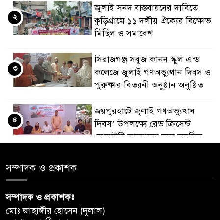
জুলাই সনদ বাস্তবায়নের দাবিতে
২
কুড়িগ্রামে ১১ দলীয় ঐক্যের বিক্ষোভ
মিছিল ও সমাবেশ
সিরাজগঞ্জ সবুজ কানন স্কুল এন্ড
৩
কলেজে জুলাই গণঅভ্যুথান দিবস ও
পুরুষ্কার বিতরনী অনুষ্ঠান অনুষ্ঠিত
জয়পুরহাটে জুলাই গণঅভ্যুত্থান
৪
দিবস’ উপলক্ষ্যে রেড ক্রিসেন্ট
সোসাইটি আলোচনা সভা অনুষ্ঠিত
‘জুলাইয়ের চেতনায় গড়িব দেশ’,
সম্পাদক ও প্রকাশক
৫
লামায় যথাযোগ্য মর্যাদায় পালিত
হইল ‘জুলাই গণ-অভ্যুত্থান
সম্পাদক ও প্রকাশকঃ
দিবস-২০২৬’।
মোঃ জাহাঙ্গীর হোসেন (দুলাল)