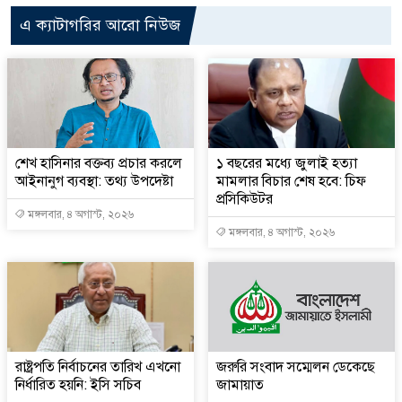
এ ক্যাটাগরির আরো নিউজ
শেখ হাসিনার বক্তব্য প্রচার করলে
১ বছরের মধ্যে জুলাই হত্যা
আইনানুগ ব্যবস্থা: তথ্য উপদেষ্টা
মামলার বিচার শেষ হবে: চিফ
প্রসিকিউটর
মঙ্গলবার, ৪ অগাস্ট, ২০২৬
মঙ্গলবার, ৪ অগাস্ট, ২০২৬
রাষ্ট্রপতি নির্বাচনের তারিখ এখনো
জরুরি সংবাদ সম্মেলন ডেকেছে
নির্ধারিত হয়নি: ইসি সচিব
জামায়াত