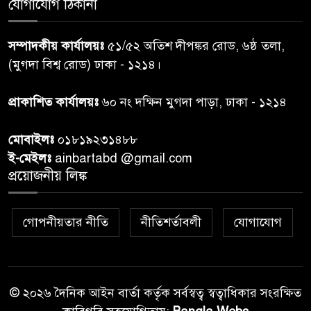
যোগাযোগ ঠিকানা
নরসিংদীতে জুলাই শহীদদের স্মরণে
৬
দোয়া মাহফিল ও ৯৩ জন দুস্থের
সম্পাদকীয় কার্যালয়ঃ
৫১/৫২ অতিশ দীপঙ্কর রোড, ৬ষ্ঠ তলা,
মাঝে ১৩ লক্ষ ১৫ হাজার টাকা
বিতরণ
(মুগদা বিশ্ব রোড) ঢাকা - ১২১৪।
বান্দরবানে বন্যায় ক্ষতিগ্রস্তদের
প্রাকাশিত কার্যালয়ঃ
৬০ নং দক্ষিন মুগদা পাড়া, ঢাকা - ১২১৪
৭
বিএনপি”র ত্রাণ বিতরণ
মোবাইলঃ
০১৮১৯২৩১৪৮৮
ই-মেইলঃ
ainbartabd @gmail.com
দক্ষিণ চট্টগ্রামের এক অসহায় ও
প্রয়োজনীয় লিঙ্ক
৮
আশ্রয়হীন পরিবারের পাশে দাঁড়িয়ে
দৃষ্টান্ত স্থাপন করেছে “চট্টলা ব্লাড
ডোনার্স ক্লাব” এবং “হাসিমুখ পরিবার”
গোপনীয়তার নীতি
নীতিশর্তাবলী
যোগাযোগ
শেখ হাসিনার বক্তব্য প্রচার করলে
৯
আইনানুগ ব্যবস্থা: তথ্য উপদেষ্টা
© ২০২৬ দৈনিক আইন বার্তা কর্তৃক সর্বস্বত্ব স্বত্বাধিকার সংরক্ষিত