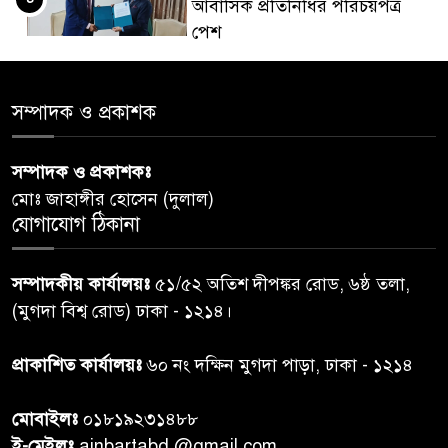
আবাসিক প্রতিনিধির পরিচয়পত্র
পেশ
শেয়ার কেলেঙ্কারি: সাকিবের বিরুদ্ধে
৫
সম্পাদক ও প্রকাশক
তদন্ত শেষ পর্যায়ে, দ্রুত চার্জশিট
সম্পাদক ও প্রকাশকঃ
রাতের মধ্যে ঢাকাসহ ১০ অঞ্চলে
৬
মোঃ জাহাঙ্গীর হোসেন (দুলাল)
ঝড়বৃষ্টির পূর্বাভাস
যোগাযোগ ঠিকানা
প্রধানমন্ত্রীর সঙ্গে দেখা করে স্বপ্নপূরণ
৭
সম্পাদকীয় কার্যালয়ঃ
৫১/৫২ অতিশ দীপঙ্কর রোড, ৬ষ্ঠ তলা,
অনুশ্রীর, মিলল হারমোনিয়াম
(মুগদা বিশ্ব রোড) ঢাকা - ১২১৪।
উপহার
প্রাকাশিত কার্যালয়ঃ
৬০ নং দক্ষিন মুগদা পাড়া, ঢাকা - ১২১৪
২০ আগস্ট রাষ্ট্রপতি নির্বাচন,
৮
তফসিল প্রকাশ নির্বাচন কমিশনের
মোবাইলঃ
০১৮১৯২৩১৪৮৮
ই-মেইলঃ
ainbartabd @gmail.com