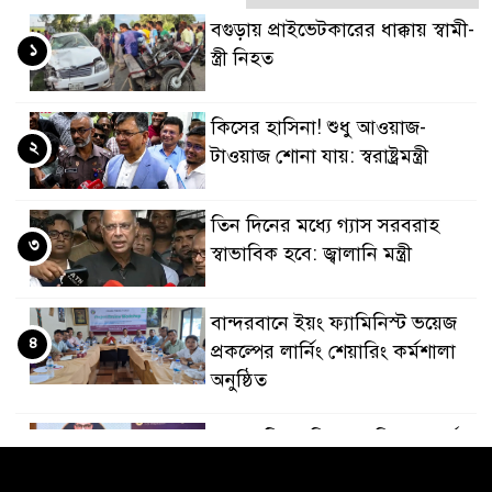
বগুড়ায় প্রাইভেটকারের ধাক্কায় স্বামী-
১
স্ত্রী নিহত
কিসের হাসিনা! শুধু আওয়াজ-
২
টাওয়াজ শোনা যায়: স্বরাষ্ট্রমন্ত্রী
তিন দিনের মধ্যে গ্যাস সরবরাহ
৩
স্বাভাবিক হবে: জ্বালানি মন্ত্রী
বান্দরবানে ইয়ং ফ্যামিনিস্ট ভয়েজ
৪
প্রকল্পের লার্নিং শেয়ারিং কর্মশালা
অনুষ্ঠিত
ডায়াবেটিস প্রতিরোধে বিজ্ঞান, ধর্ম ও
৫
সমাজের সমন্বিত ভূমিকা প্রয়োজন :