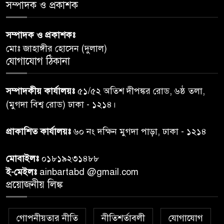
স্বাস্থ্য প্রতিমন্ত্রী
সম্পাদক ও প্রকাশক
পররাষ্ট্রমন্ত্রীর কা‌ছে ইউএনডিপির
সম্পাদক ও প্রকাশকঃ
৬
আবাসিক প্রতিনিধির পরিচয়পত্র
মোঃ জাহাঙ্গীর হোসেন (দুলাল)
পেশ
যোগাযোগ ঠিকানা
শেয়ার কেলেঙ্কারি: সাকিবের বিরুদ্ধে
৭
সম্পাদকীয় কার্যালয়ঃ
৫১/৫২ অতিশ দীপঙ্কর রোড, ৬ষ্ঠ তলা,
তদন্ত শেষ পর্যায়ে, দ্রুত চার্জশিট
(মুগদা বিশ্ব রোড) ঢাকা - ১২১৪।
রাতের মধ্যে ঢাকাসহ ১০ অঞ্চলে
প্রাকাশিত কার্যালয়ঃ
৬০ নং দক্ষিন মুগদা পাড়া, ঢাকা - ১২১৪
৮
ঝড়বৃষ্টির পূর্বাভাস
মোবাইলঃ
০১৮১৯২৩১৪৮৮
প্রধানমন্ত্রীর সঙ্গে দেখা করে স্বপ্নপূরণ
ই-মেইলঃ
ainbartabd @gmail.com
৯
অনুশ্রীর, মিলল হারমোনিয়াম
প্রয়োজনীয় লিঙ্ক
উপহার
গোপনীয়তার নীতি
নীতিশর্তাবলী
যোগাযোগ
২০ আগস্ট রাষ্ট্রপতি নির্বাচন,