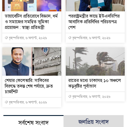
ডায়াবেটিস প্রতিরোধে বিজ্ঞান, ধর্ম
পররাষ্ট্রমন্ত্রীর কা‌ছে ইউএনডিপির
ও সমাজের সমন্বিত ভূমিকা
আবাসিক প্রতিনিধির পরিচয়পত্র
প্রয়োজন : স্বাস্থ্য প্রতিমন্ত্রী
পেশ
বৃহস্পতিবার, ৬ অগাস্ট, ২০২৬
বৃহস্পতিবার, ৬ অগাস্ট, ২০২৬
শেয়ার কেলেঙ্কারি: সাকিবের
রাতের মধ্যে ঢাকাসহ ১০ অঞ্চলে
বিরুদ্ধে তদন্ত শেষ পর্যায়ে, দ্রুত
ঝড়বৃষ্টির পূর্বাভাস
চার্জশিট
বৃহস্পতিবার, ৬ অগাস্ট, ২০২৬
বৃহস্পতিবার, ৬ অগাস্ট, ২০২৬
জনপ্রিয় সংবাদ
সর্বশেষ সংবাদ