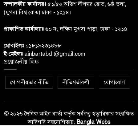
সম্পাদকীয় কার্যালয়ঃ
৫১/৫২ অতিশ দীপঙ্কর রোড, ৬ষ্ঠ তলা,
কুলাউড়া সীমান্তে বিএসএফের
(মুগদা বিশ্ব রোড) ঢাকা - ১২১৪।
৮
গুলিতে বাংলাদেশি যুবক নিহত
প্রাকাশিত কার্যালয়ঃ
৬০ নং দক্ষিন মুগদা পাড়া, ঢাকা - ১২১৪
বাংলাদেশি বৃদ্ধকে বিএসএফ ধরে
৯
মোবাইলঃ
০১৮১৯২৩১৪৮৮
নেওয়ার পর ভারতীয় নাগরিক আটক
ই-মেইলঃ
ainbartabd @gmail.com
প্রয়োজনীয় লিঙ্ক
বগুড়ায় প্রাইভেটকারের ধাক্কায় স্বামী-
১০
স্ত্রী নিহত
গোপনীয়তার নীতি
নীতিশর্তাবলী
যোগাযোগ
© ২০২৬ দৈনিক আইন বার্তা কর্তৃক সর্বস্বত্ব স্বত্বাধিকার সংরক্ষিত
কারিগরি সহযোগিতায়:
Bangla Webs