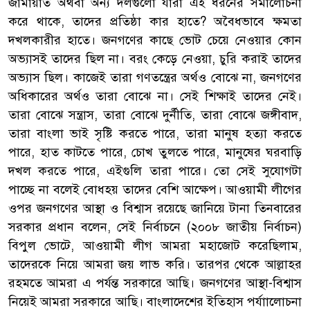
জামায়াত অথবা অন্য দলগুলো যারা এই ধরনের সমালোচনা
করে থাকে, তাদের প্রতিষ্ঠা কার হাতে? অবৈধভাবে ক্ষমতা
দখলকারীর হাতে। জনগণের কাছে ভোট চেয়ে নেওয়ার কোন
অভ্যাসই তাদের ছিল না। বরং কেড়ে নেওয়া, চুরি করাই তাদের
অভ্যাস ছিল। কাজেই তারা গণতন্ত্রের অর্থও বোঝে না, জনগণের
অধিকারের অর্থও তারা বোঝে না। সেই শিক্ষাই তাদের নেই।
তারা বোঝে সন্ত্রাস, তারা বোঝে দুর্নীতি, তারা বোঝে জঙ্গীবাদ,
তারা বাংলা ভাই সৃষ্টি করতে পারে, তারা মানুষ হত্যা করতে
পারে, হাত কাটতে পারে, চোখ তুলতে পারে, মানুষের ঘরবাড়ি
দখল করতে পারে, এইগুলি তারা পারে। তো সেই সুযোগটা
পাচ্ছে না বলেই বোধহয় তাদের বেশি আক্ষেপ। আওয়ামী লীগের
ওপর জনগণের আস্থা ও বিশ্বাস রয়েছে জানিয়ে টানা তিনবারের
সরকার প্রধান বলেন, সেই নির্বাচনে (২০০৮ জাতীয় নির্বাচন)
বিপুল ভোটে, আওয়ামী লীগ আমরা মহাজোট করেছিলাম,
তাদেরকে নিয়ে আমরা জয় লাভ করি। তারপর থেকে আল্লাহর
রহমতে আমরা এ পর্যন্ত সরকারে আছি। জনগণের আস্থা-বিশ্বাস
নিয়েই আমরা সরকারে আছি। বাংলাদেশের ইতিহাস পর্যাালোচনা