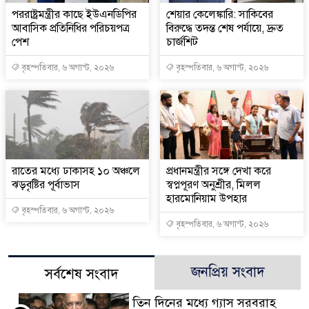
পররাষ্ট্রমন্ত্রীর কা‌ছে ইউএনডিপির
শেয়ার কেলেঙ্কারি: সাকিবের
আবাসিক প্রতিনিধির পরিচয়পত্র
বিরুদ্ধে তদন্ত শেষ পর্যায়ে, দ্রুত
পেশ
চার্জশিট
বৃহস্পতিবার, ৬ অগাস্ট, ২০২৬
বৃহস্পতিবার, ৬ অগাস্ট, ২০২৬
রাতের মধ্যে ঢাকাসহ ১০ অঞ্চলে
প্রধানমন্ত্রীর সঙ্গে দেখা করে
ঝড়বৃষ্টির পূর্বাভাস
স্বপ্নপূরণ অনুশ্রীর, মিলল
হারমোনিয়াম উপহার
বৃহস্পতিবার, ৬ অগাস্ট, ২০২৬
বৃহস্পতিবার, ৬ অগাস্ট, ২০২৬
জনপ্রিয় সংবাদ
সর্বশেষ সংবাদ
তিন দিনের মধ্যে গ্যাস সরবরাহ