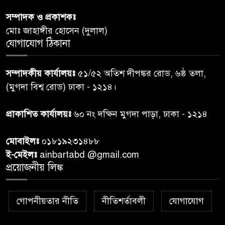
সম্পাদক ও প্রকাশকঃ
রাতের মধ্যে ঢাকাসহ ১০ অঞ্চলে
৬
মোঃ জাহাঙ্গীর হোসেন (দুলাল)
ঝড়বৃষ্টির পূর্বাভাস
যোগাযোগ ঠিকানা
প্রধানমন্ত্রীর সঙ্গে দেখা করে স্বপ্নপূরণ
৭
সম্পাদকীয় কার্যালয়ঃ
৫১/৫২ অতিশ দীপঙ্কর রোড, ৬ষ্ঠ তলা,
অনুশ্রীর, মিলল হারমোনিয়াম
(মুগদা বিশ্ব রোড) ঢাকা - ১২১৪।
উপহার
প্রাকাশিত কার্যালয়ঃ
৬০ নং দক্ষিন মুগদা পাড়া, ঢাকা - ১২১৪
২০ আগস্ট রাষ্ট্রপতি নির্বাচন,
৮
তফসিল প্রকাশ নির্বাচন কমিশনের
মোবাইলঃ
০১৮১৯২৩১৪৮৮
ই-মেইলঃ
ainbartabd @gmail.com
বান্দরবান বিজিবি সেক্টর সদর দপ্তর
প্রয়োজনীয় লিঙ্ক
৯
এর ব্যবস্থাপনায় বন্যা দুর্গতদের
মাঝে মেডিকেল ক্যাম্পেইন
গোপনীয়তার নীতি
নীতিশর্তাবলী
যোগাযোগ
বান্দরবানের লংলেই পাড়ায়
১০