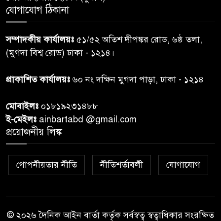
গাজার ধ্বংসস্তূপে মিলল আরও ১৯
যোগাযোগ ঠিকানা
৭
লাশ, নিখোঁজ ৮ হাজারের বেশি
সম্পাদকীয় কার্যালয়ঃ
৫১/৫২ অতিশ দীপঙ্কর রোড, ৬ষ্ঠ তলা,
কুলাউড়া সীমান্তে বিএসএফের
(মুগদা বিশ্ব রোড) ঢাকা - ১২১৪।
৮
গুলিতে বাংলাদেশি যুবক নিহত
প্রাকাশিত কার্যালয়ঃ
৬০ নং দক্ষিন মুগদা পাড়া, ঢাকা - ১২১৪
বাংলাদেশি বৃদ্ধকে বিএসএফ ধরে
৯
মোবাইলঃ
০১৮১৯২৩১৪৮৮
নেওয়ার পর ভারতীয় নাগরিক আটক
ই-মেইলঃ
ainbartabd @gmail.com
প্রয়োজনীয় লিঙ্ক
বগুড়ায় প্রাইভেটকারের ধাক্কায় স্বামী-
১০
স্ত্রী নিহত
গোপনীয়তার নীতি
নীতিশর্তাবলী
যোগাযোগ
© ২০২৬ দৈনিক আইন বার্তা কর্তৃক সর্বস্বত্ব স্বত্বাধিকার সংরক্ষিত