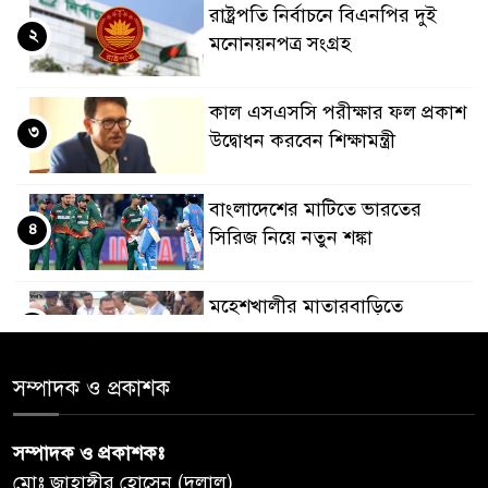
রাষ্ট্রপতি নির্বাচনে বিএনপির দুই
২
মনোনয়নপত্র সংগ্রহ
কাল এসএসসি পরীক্ষার ফল প্রকাশ
৩
উদ্বোধন করবেন শিক্ষামন্ত্রী
বাংলাদেশের মাটিতে ভারতের
৪
সিরিজ নিয়ে নতুন শঙ্কা
মহেশখালীর মাতারবাড়িতে
৫
পৌঁছেছেন প্রধানমন্ত্রী
সম্পাদক ও প্রকাশক
ডিএমপির অভিযানে ৫০৪ জন
৬
গ্রেপ্তার, মামলা ৩৫
সম্পাদক ও প্রকাশকঃ
মোঃ জাহাঙ্গীর হোসেন (দুলাল)