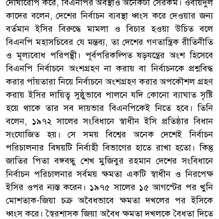
দোষারোপ করে, বিএনপির অবস্থাও অনেকটা সেরকম। ওবায়দুল
কাদের বলেন, দেশের নির্বাচন ব্যবস্থা ধ্বংস করে দেওয়ার জন্য
বর্তমান ইসির বিরুদ্ধে মামলা ও বিচার হওয়া উচিত বলে
বিএনপি মহাসচিবের যে মন্তব্য, তা দেশের গণতান্ত্রিক রীতিনীতি
ও মূল্যবোধ পরিপন্থী। পূর্বপরিকল্পিত ষড়যন্ত্রের অংশ হিসেবে
বিএনপি নির্বাচনে অংশগ্রহণ না করায় বা নির্বাচনকে প্রশ্নবিদ্ধ
করার পাঁয়তারা নিয়ে নির্বাচনে অংশগ্রহণ করার অপকৌশল গ্রহণ
করায় ইসির দায়িত্ব সুষ্ঠুভাবে পালনে যদি কোনো ব্যাঘাত সৃষ্টি
হয়ে থাকে তার সব দায়ভার বিএনপিকেই নিতে হবে। তিনি
বলেন, ১৯৭২ সালের সংবিধানে স্বাধীন ইসি প্রতিষ্ঠার বিধান
সংযোজিত হয়। সে সময় বিশ্বের অনেক দেশেই নির্বাচন
পরিচালনার বিষয়টি নির্বাহী বিভাগের হাতে রাখা হতো। কিন্তু
জাতির পিতা বঙ্গবন্ধু শেখ মুজিবুর রহমান দেশের সংবিধানে
নির্বাচন পরিচালনার সর্বময় ক্ষমতা একটি স্বাধীন ও নিরপেক্ষ
ইসির ওপর ন্যস্ত করেন। ১৯৭৫ সালের ১৫ আগস্টের পর খুনি
মোশতাক-জিয়া চক্র অবৈধভাবে ক্ষমতা দখলের পর ইসিকে
ধ্বংস করে। স্বৈরশাসক জিয়া অবৈধ ক্ষমতা দখলকে বৈধতা দিতে