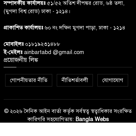
৭
সম্পাদকীয় কার্যালয়ঃ
৫১/৫২ অতিশ দীপঙ্কর রোড, ৬ষ্ঠ তলা,
তদন্ত শেষ পর্যায়ে, দ্রুত চার্জশিট
(মুগদা বিশ্ব রোড) ঢাকা - ১২১৪।
রাতের মধ্যে ঢাকাসহ ১০ অঞ্চলে
প্রাকাশিত কার্যালয়ঃ
৬০ নং দক্ষিন মুগদা পাড়া, ঢাকা - ১২১৪
৮
ঝড়বৃষ্টির পূর্বাভাস
মোবাইলঃ
০১৮১৯২৩১৪৮৮
প্রধানমন্ত্রীর সঙ্গে দেখা করে স্বপ্নপূরণ
ই-মেইলঃ
ainbartabd @gmail.com
৯
অনুশ্রীর, মিলল হারমোনিয়াম
প্রয়োজনীয় লিঙ্ক
উপহার
গোপনীয়তার নীতি
নীতিশর্তাবলী
যোগাযোগ
২০ আগস্ট রাষ্ট্রপতি নির্বাচন,
১০
তফসিল প্রকাশ নির্বাচন কমিশনের
© ২০২৬ দৈনিক আইন বার্তা কর্তৃক সর্বস্বত্ব স্বত্বাধিকার সংরক্ষিত
কারিগরি সহযোগিতায়:
Bangla Webs