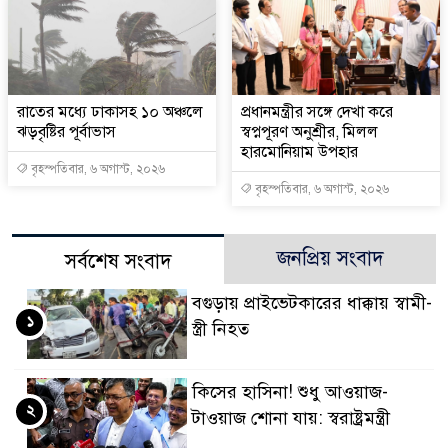
রাতের মধ্যে ঢাকাসহ ১০ অঞ্চলে
প্রধানমন্ত্রীর সঙ্গে দেখা করে
ঝড়বৃষ্টির পূর্বাভাস
স্বপ্নপূরণ অনুশ্রীর, মিলল
হারমোনিয়াম উপহার
বৃহস্পতিবার, ৬ অগাস্ট, ২০২৬
বৃহস্পতিবার, ৬ অগাস্ট, ২০২৬
জনপ্রিয় সংবাদ
সর্বশেষ সংবাদ
বগুড়ায় প্রাইভেটকারের ধাক্কায় স্বামী-
১
স্ত্রী নিহত
কিসের হাসিনা! শুধু আওয়াজ-
২
টাওয়াজ শোনা যায়: স্বরাষ্ট্রমন্ত্রী