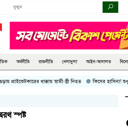
জাতিক
অর্থনীতি
রাজনীতি
খেলাধুলা
আইন-আদালত
বিন
াইভেটকারের ধাক্কায় স্বামী-স্ত্রী নিহত
কিসের হাসিনা! শুধু আওয়াজ-ট
ৈরথ স্পষ্ট