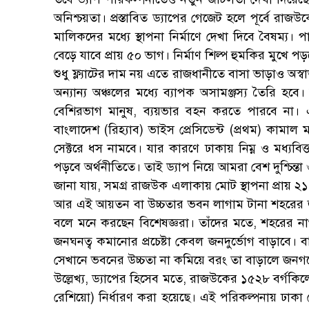
অনিশ্চয়তা। প্রস্তাবিত ড্যাপের গেজেট হলে পূর্বে রাজ
মালিকদের মধ্যে স্থাপনা নির্মাণে দেখা দিবে বৈষম্য। 
বেড়ে যাবে প্রায় ৫০ ভাগ। নির্মাণ শিল্প হুমকির মুখে প
শুধু ফ্ল্যাটের দাম নয় এতে রাজধানীতে বাসা ভাড়াও অস্
অন্যান্য অঞ্চলের মধ্যে ব্যাপক অসামঞ্জস্য তৈরি 
বেশিরভাগ মানুষ, ব্যয়ভার বহন করতে পারবে না। এ
বাংলাদেশ (রিহ্যাব) ভাইস প্রেসিডেন্ট (প্রথম) কামাল
সেক্টরে ধস নামবে। যার কারণে ঢাকায় নিম্ন ও মধ্যবি
পড়বে অর্থনীতিতে। তাই ড্যাপ নিয়ে আমরা বেশ দুশ্চিন্তা
জানা যায়, সমগ্র রাজউক এলাকায় মোট স্থাপনা প্রায় ২
আর এই আয়তন বা উচ্চতার ভবন লাগাম টানা শহরের জনঘ
বলে মনে করছেন বিশেষজ্ঞরা। তাঁদের মতে, শহরের 
জনঘনত্ব কমানোর প্রচেষ্টা কেবল জনদুর্ভোগ বাড়াবে
সেখানে ভবনের উচ্চতা না কমিয়ে বরং তা বাড়ালে জনগণ
উল্লেখ্য, ড্যাপের হিসেব মতে, রাজউকের ১৫২৮ বর্গক
রেশিয়ো) নির্ধারণ করা হয়েছে। এই পরিকল্পনায় ঢাকা কে