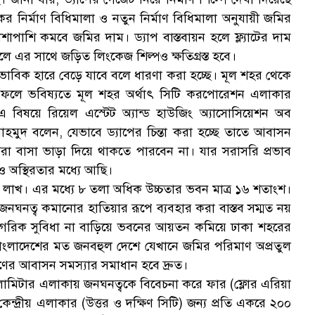
উকের নির্মাণ বিধিমালা ও নতুন নির্মাণ বিধিমালা অনুযায়ী জমির
পাশাপাশি কমবে জমির দাম। ড্যাপ বাস্তবায়ন হলে ফ্ল্যাটের দাম
ড়লে এর সাথে জড়িত লিংকেজ শিল্পও ক্ষতিগ্রস্ত হবে।
বাভাবিক হারে বেড়ে যাবে বলে ধারণা করা হচ্ছে। মূল শহর থেকে
হবে। ফলে ভবিষ্যতে মূল শহর অর্থাৎ সিটি করপোরেশন এলাকার
 বিষয়ে রিয়েল এস্টেট অ্যান্ড হাউজিং অ্যাসোসিয়েশন অব
 মাহমুদ বলেন, যেভাবে ড্যাপের চিন্তা করা হচ্ছে তাতে আবাসন
ত্তরা বাসা ভাড়া দিয়ে থাকতে পারবেন না। যার সরাসরি প্রভাব
 ও অস্থিরতার মধ্যে আছি।
১ লাখ। এর মধ্যে ৮ তলা অধিক উচ্চতার ভবন মাত্র ১৬ শতাংশ।
নত্ব কমানোর হাতিয়ার রূপে ব্যবহার করা বাস্তব সম্মত নয়
নাগরিক সুবিধা না বাড়িয়ে ভবনের আয়তন কমিয়ে ঢাকা শহরের
। বাংলাদেশের মত জনবহুল দেশে যেখানে জমির পরিমাণ অপ্রতুল
ের আবাসন সমস্যার সমাধান হবে দ্রুত।
িলোমিটার এলাকায় জনঘনত্বকে বিবেচনা করে ফার (ফ্লোর এরিয়া
ন্দ্রীয় এলাকার (উত্তর ও দক্ষিণ সিটি) জন্য প্রতি একরে ২০০