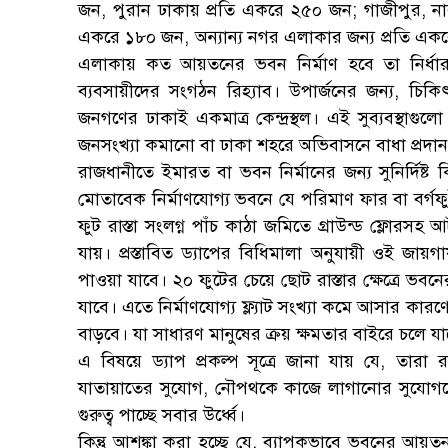
জন, পুরান ঢাকায় প্রতি একরে ২৫০ জন; গাজীপুর, নার
একরে ১৮০ জন, অন্যান্য নগর এলাকার জন্য প্রতি এক
এলাকায় কত আয়তনের ভবন নির্মাণ হবে তা নির্ধার
ব্যবসায়ীদের সংগঠন রিহ্যাব। উপার্জনের জন্য, চিকি
জনগণের ঢাকাই একমাত্র কেন্দ্রস্থল। এই সুব্যবস্থাগুল
জনসংখ্যা কমানো বা ঢাকা শহরে অভিবাসনে বাধা প্রদান
রাজধানীতে ইমারত বা ভবন নির্মানের জন্য সুনির্দিষ্
মোতাবেক নির্মাণযোগ্য ভবনে যে পরিমাণ ফার বা বর্গফ
ফুট রাস্তা সংলগ্ন পাঁচ কাঠা জমিতে গ্রাউন্ড ফ্লোর
যায়। প্রস্তাবিত ড্যাপের বিধিমালা অনুযায়ী ওই জা
পাওয়া যাবে। ২০ ফুটের চেয়ে ছোট রাস্তার ক্ষেত্রে 
যাবে। এতে নির্মাণযোগ্য ফ্ল্যাট সংখ্যা কমে আসার কার
বাড়বে। যা সাধারণ মানুষের ক্রয় ক্ষমতার বাইরে চলে যা
এ বিষয়ে ড্যাপ প্রকল্প সূত্রে জানা যায় যে, তারা রাস্
যাতায়াতের সুযোগ, নৌপথকে কাজে লাগানোর সুযোগকেই 
গুরুত্ব পাচ্ছে সবার উর্ধ্বে।
কিন্তু আশঙ্কা করা হচ্ছে যে, ব্যাপকভাবে ভবনের আয়তন 