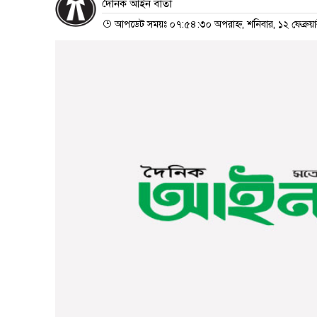
দৈনিক আইন বার্তা
আপডেট সময়ঃ ০৭:৫৪:৩০ অপরাহ্ন, শনিবার, ১২ ফেব্রুয়