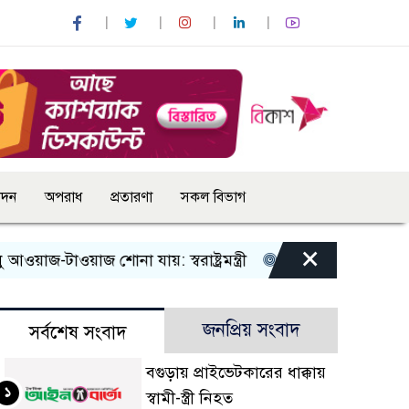
োদন
অপরাধ
প্রতারণা
সকল বিভাগ
×
াওয়াজ শোনা যায়: স্বরাষ্ট্রমন্ত্রী
তিন দিনের মধ্যে গ্যাস সরবরাহ
জনপ্রিয় সংবাদ
সর্বশেষ সংবাদ
বগুড়ায় প্রাইভেটকারের ধাক্কায়
১
স্বামী-স্ত্রী নিহত