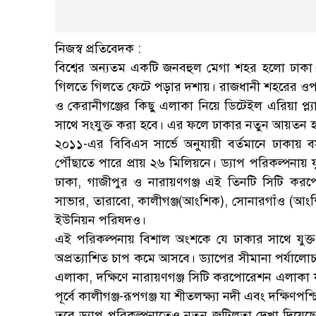
নিজস্ব প্রতিবেদক :
বিশ্বের অন্যতম একটি জনবহুল মেগা শহর হলো ঢাকা।
গিলতে গিলতে ফেটে পড়ার দশায়। রাজধানী শহরের ওপর থে
ও কেরানীগঞ্জের কিছু এলাকা নিয়ে ডিটেইল এরিয়া প্ল
সাথে সংযুক্ত করা হবে। এর ফলে ঢাকার নতুন আয়তন 
২০১১-এর বিবিএস সার্ভে অনুযায়ী বর্তমানে ঢাকায়
পৌঁছাতে পারে প্রায় ২৬ মিলিয়নে। ড্যাপ পরিকল্পনায় যু
ঢাকা, গাজীপুর ও নারায়ণগঞ্জ এই তিনটি সিটি করপ
সাভার, তারাবো, কালীগঞ্জ(আংশিক), সোনারগাঁও (আংশ
ইউনিয়ন পরিষদও।
এই পরিকল্পনায় বিশাল অংশকে যে ঢাকার সাথে যুক্
অপ্রত্যাশিত চাপ কমে আসবে। ড্যাপের সীমানা পর্যালোচ
এলাকা, দক্ষিণে নারায়ণগঞ্জ সিটি করপোরেশন এলাকা যা ধ
পূর্বে কালীগঞ্জ-রূপগঞ্জ যা শীতলক্ষ্যা নদী এবং দক্ষিণপশ্চ
তবে ড্যাপ পরিকল্পনাতেও নতুন জটিলতা দেখা দিয়েছে। 