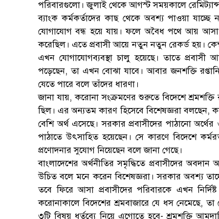
পরিবারগুলো। জুলাই থেকে আগস্ট সময়কালে রেমিট্যান্
ব্যাংক কর্মকর্তাদের কাছ থেকে অবশ্য পাওয়া যাচ্ছে
যোগাযোগ বন্ধ হয়ে যায়। ফলে অবৈধ পথে আয় আসাও 
করেছিল। এতে প্রবাসী আয়ে নতুন নতুন রেকর্ড হয়। কেন্দ্
এখন যোগাযোগব্যবস্থা চালু হয়েছে। তাতে প্রবাসী 
পড়েছেন, তা এখন বোঝা যাবে। আবার জনশক্তি রপ্ত
যেতে পারে বলে তাঁদের ধারণা।
জানা যায়, করোনা সংক্রমণের শুরুতে বিদেশে শ্রমশক্তি
ছিল। এর অন্যতম কারণ হিসেবে বিশেষজ্ঞরা বলছেন, কর
বেশি অর্থ এসেছে। সরকার প্রবাসীদের পাঠানো অর্থের
পাঠাতে উৎসাহিত হয়েছেন। সে কারণে বিদেশে কর্মরত ও
প্রণোদনার সুযোগ নিয়েছেন বলে জানা গেছে।
বাংলাদেশের অর্থনীতির সমৃদ্ধিতে প্রবাসীদের অবদান অ
উচিত বলে মনে করেন বিশেষজ্ঞরা। সরকার অবশ্য তা
তবে ফিরে আসা প্রবাসীদের পরিবারকে এখন নির্দিষ্
করোনাকালে বিদেশের শ্রমবাজারে যে ধস নেমেছে, তা ম
৩টি বিষয় ধর্তব্যে নিয়ে এগোতে হবে- শ্রমশক্তি আম