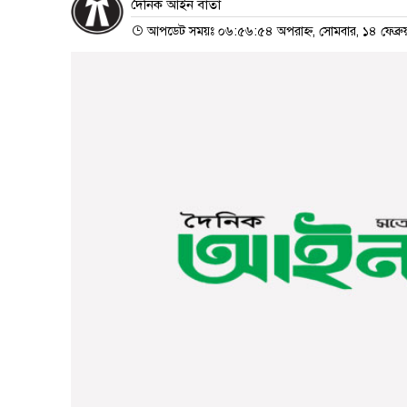
দৈনিক আইন বার্তা
আপডেট সময়ঃ ০৬:৫৬:৫৪ অপরাহ্ন, সোমবার, ১৪ ফেব্রু