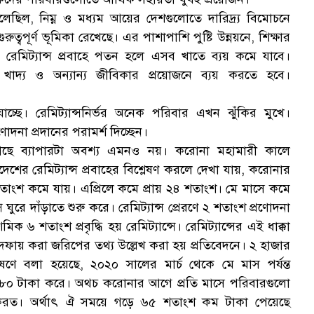
ক
ছিল, নিম্ন ও মধ্যম আয়ের দেশগুলোতে দারিদ্র্য বিমোচনে
রুত্বপূর্ণ ভূমিকা রেখেছে। এর পাশাপাশি পুষ্টি উন্নয়নে, শিক্ষার
 রেমিট্যান্স প্রবাহে পতন হলে এসব খাতে ব্যয় কমে যাবে।
্থ খাদ্য ও অন্যান্য জীবিকার প্রয়োজনে ব্যয় করতে হবে।
চ্ছে। রেমিট্যান্সনির্ভর অনেক পরিবার এখন ঝুঁকির মুখে।
স
দনা প্রদানের পরামর্শ দিচ্ছেন।
 গেছে ব্যাপারটা অবশ্য এমনও নয়। করোনা মহামারী কালে
দেশের রেমিট্যান্স প্রবাহের বিশ্লেষণ করলে দেখা যায়, করোনার
১২ শতাংশ কমে যায়। এপ্রিলে কমে প্রায় ২৪ শতাংশ। মে মাসে কমে
ঘুরে দাঁড়াতে শুরু করে। রেমিট্যান্স প্রেরণে ২ শতাংশ প্রণোদনা
 শতাংশ প্রবৃদ্ধি হয় রেমিট্যান্সে। রেমিট্যান্সের এই ধাক্কা
 দফায় করা জরিপের তথ্য উল্লেখ করা হয় প্রতিবেদনে। ২ হাজার
ণে বলা হয়েছে, ২০২০ সালের মার্চ থেকে মে মাস পর্যন্ত
র ৩৮০ টাকা করে। অথচ করোনার আগে প্রতি মাসে পরিবারগুলো
ণ করত। অর্থাৎ ঐ সময়ে গড়ে ৬৫ শতাংশ কম টাকা পেয়েছে