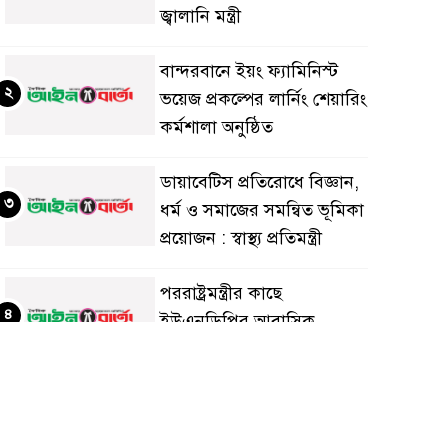
জ্বালানি মন্ত্রী
বান্দরবানে ইয়ং ফ্যামিনিস্ট
২
ভয়েজ প্রকল্পের লার্নিং শেয়ারিং
কর্মশালা অনুষ্ঠিত
ডায়াবেটিস প্রতিরোধে বিজ্ঞান,
৩
ধর্ম ও সমাজের সমন্বিত ভূমিকা
প্রয়োজন : স্বাস্থ্য প্রতিমন্ত্রী
পররাষ্ট্রমন্ত্রীর কা‌ছে
৪
ইউএনডিপির আবাসিক
প্রতিনিধির পরিচয়পত্র পেশ
শেয়ার কেলেঙ্কারি: সাকিবের
৫
বিরুদ্ধে তদন্ত শেষ পর্যায়ে, দ্রুত