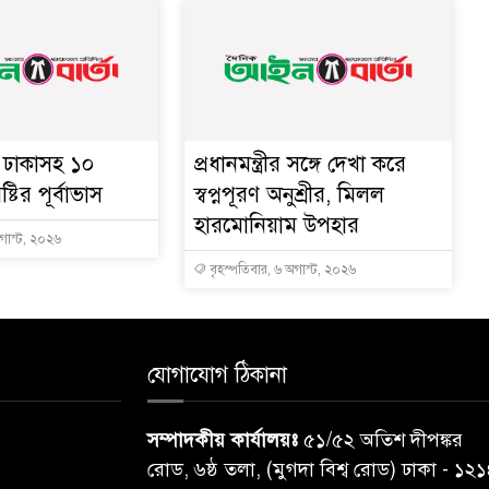
ে ঢাকাসহ ১০
প্রধানমন্ত্রীর সঙ্গে দেখা করে
্টির পূর্বাভাস
স্বপ্নপূরণ অনুশ্রীর, মিলল
হারমোনিয়াম উপহার
অগাস্ট, ২০২৬
বৃহস্পতিবার, ৬ অগাস্ট, ২০২৬
যোগাযোগ ঠিকানা
সম্পাদকীয় কার্যালয়ঃ
৫১/৫২ অতিশ দীপঙ্কর
রোড, ৬ষ্ঠ তলা, (মুগদা বিশ্ব রোড) ঢাকা - ১২