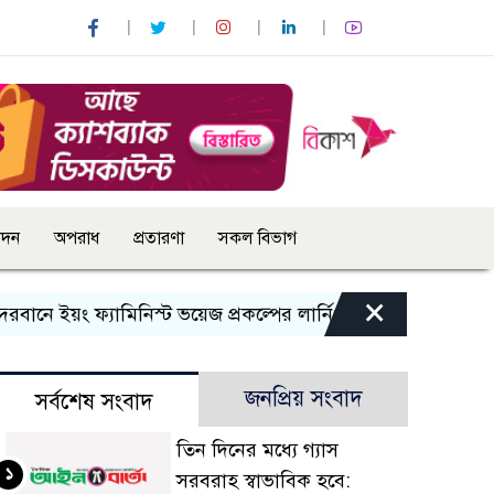
োদন
অপরাধ
প্রতারণা
সকল বিভাগ
×
ইয়ং ফ্যামিনিস্ট ভয়েজ প্রকল্পের লার্নিং শেয়ারিং কর্মশালা অনুষ্ঠিত
জনপ্রিয় সংবাদ
সর্বশেষ সংবাদ
তিন দিনের মধ্যে গ্যাস
১
সরবরাহ স্বাভাবিক হবে: