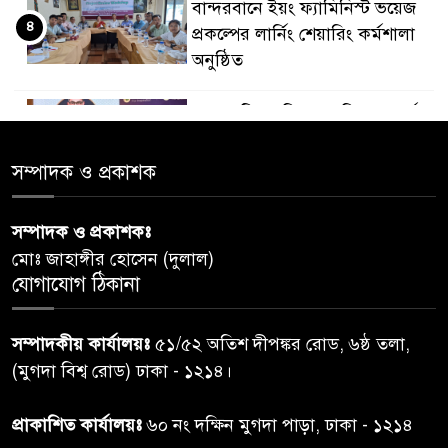
বান্দরবানে ইয়ং ফ্যামিনিস্ট ভয়েজ
৪
প্রকল্পের লার্নিং শেয়ারিং কর্মশালা
অনুষ্ঠিত
ডায়াবেটিস প্রতিরোধে বিজ্ঞান, ধর্ম ও
৫
সমাজের সমন্বিত ভূমিকা প্রয়োজন :
স্বাস্থ্য প্রতিমন্ত্রী
সম্পাদক ও প্রকাশক
পররাষ্ট্রমন্ত্রীর কা‌ছে ইউএনডিপির
সম্পাদক ও প্রকাশকঃ
৬
আবাসিক প্রতিনিধির পরিচয়পত্র
মোঃ জাহাঙ্গীর হোসেন (দুলাল)
পেশ
যোগাযোগ ঠিকানা
শেয়ার কেলেঙ্কারি: সাকিবের বিরুদ্ধে
৭
সম্পাদকীয় কার্যালয়ঃ
৫১/৫২ অতিশ দীপঙ্কর রোড, ৬ষ্ঠ তলা,
তদন্ত শেষ পর্যায়ে, দ্রুত চার্জশিট
(মুগদা বিশ্ব রোড) ঢাকা - ১২১৪।
রাতের মধ্যে ঢাকাসহ ১০ অঞ্চলে
প্রাকাশিত কার্যালয়ঃ
৬০ নং দক্ষিন মুগদা পাড়া, ঢাকা - ১২১৪
৮
ঝড়বৃষ্টির পূর্বাভাস