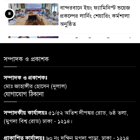
বান্দরবানে ইয়ং ফ্যামিনিস্ট ভয়েজ
৪
প্রকল্পের লার্নিং শেয়ারিং কর্মশালা
অনুষ্ঠিত
ডায়াবেটিস প্রতিরোধে বিজ্ঞান, ধর্ম ও
৫
সমাজের সমন্বিত ভূমিকা প্রয়োজন :
স্বাস্থ্য প্রতিমন্ত্রী
সম্পাদক ও প্রকাশক
পররাষ্ট্রমন্ত্রীর কা‌ছে ইউএনডিপির
সম্পাদক ও প্রকাশকঃ
৬
আবাসিক প্রতিনিধির পরিচয়পত্র
মোঃ জাহাঙ্গীর হোসেন (দুলাল)
পেশ
যোগাযোগ ঠিকানা
শেয়ার কেলেঙ্কারি: সাকিবের বিরুদ্ধে
৭
সম্পাদকীয় কার্যালয়ঃ
৫১/৫২ অতিশ দীপঙ্কর রোড, ৬ষ্ঠ তলা,
তদন্ত শেষ পর্যায়ে, দ্রুত চার্জশিট
(মুগদা বিশ্ব রোড) ঢাকা - ১২১৪।
রাতের মধ্যে ঢাকাসহ ১০ অঞ্চলে
প্রাকাশিত কার্যালয়ঃ
৬০ নং দক্ষিন মুগদা পাড়া, ঢাকা - ১২১৪
৮