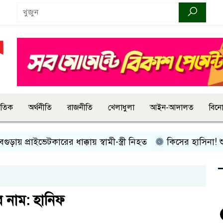
জাতিক
অর্থনীতি
রাজনীতি
খেলাধুলা
আইন-আদালত
বিন
্রাইভেটকারের ধাক্কায় স্বামী-স্ত্রী নিহত
কিসের হাসিনা! শুধু আওয়াজ
র নাম: হানিফ