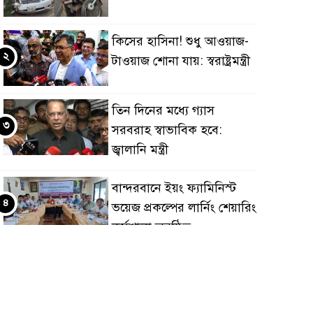
কিসের হাসিনা! শুধু আওয়াজ-
২
টাওয়াজ শোনা যায়: স্বরাষ্ট্রমন্ত্রী
তিন দিনের মধ্যে গ্যাস
৩
সরবরাহ স্বাভাবিক হবে:
জ্বালানি মন্ত্রী
বান্দরবানে ইয়ং ফ্যামিনিস্ট
৪
ভয়েজ প্রকল্পের লার্নিং শেয়ারিং
কর্মশালা অনুষ্ঠিত
ডায়াবেটিস প্রতিরোধে বিজ্ঞান,
৫
ধর্ম ও সমাজের সমন্বিত ভূমিকা
প্রয়োজন : স্বাস্থ্য প্রতিমন্ত্রী