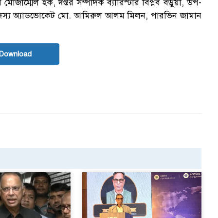
জাম্মেল হক, দপ্তর সম্পাদক ব্যারিস্টার বিপ্লব বড়ুয়া, উপ-
র সদস্য অ্যাডভোকেট মো. আমিরুল আলম মিলন, পারভিন জামান
Download