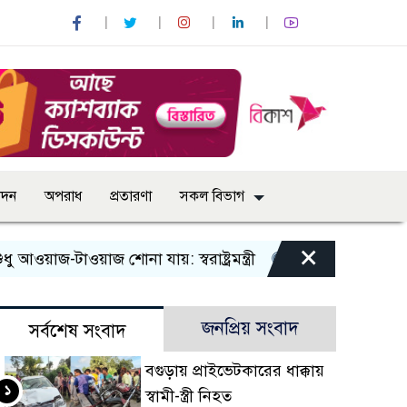
োদন
অপরাধ
প্রতারণা
সকল বিভাগ
×
-টাওয়াজ শোনা যায়: স্বরাষ্ট্রমন্ত্রী
তিন দিনের মধ্যে গ্যাস সরবরা
জনপ্রিয় সংবাদ
সর্বশেষ সংবাদ
বগুড়ায় প্রাইভেটকারের ধাক্কায়
১
স্বামী-স্ত্রী নিহত