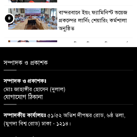
বান্দরবানে ইয়ং ফ্যামিনিস্ট ভয়েজ
৪
প্রকল্পের লার্নিং শেয়ারিং কর্মশালা
অনুষ্ঠিত
ডায়াবেটিস প্রতিরোধে বিজ্ঞান, ধর্ম ও
৫
সমাজের সমন্বিত ভূমিকা প্রয়োজন :
স্বাস্থ্য প্রতিমন্ত্রী
সম্পাদক ও প্রকাশক
পররাষ্ট্রমন্ত্রীর কা‌ছে ইউএনডিপির
সম্পাদক ও প্রকাশকঃ
৬
আবাসিক প্রতিনিধির পরিচয়পত্র
মোঃ জাহাঙ্গীর হোসেন (দুলাল)
পেশ
যোগাযোগ ঠিকানা
শেয়ার কেলেঙ্কারি: সাকিবের বিরুদ্ধে
৭
সম্পাদকীয় কার্যালয়ঃ
৫১/৫২ অতিশ দীপঙ্কর রোড, ৬ষ্ঠ তলা,
তদন্ত শেষ পর্যায়ে, দ্রুত চার্জশিট
(মুগদা বিশ্ব রোড) ঢাকা - ১২১৪।
রাতের মধ্যে ঢাকাসহ ১০ অঞ্চলে