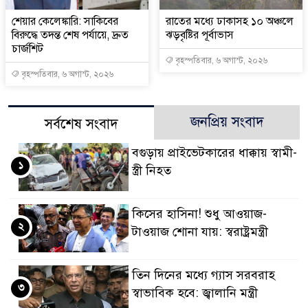
শেয়ার কেলেঙ্কারি: সাকিবের
রাতের মধ্যে ঢাকাসহ ১০ অঞ্চলে
বিরুদ্ধে তদন্ত শেষ পর্যায়ে, দ্রুত
ঝড়বৃষ্টির পূর্বাভাস
চার্জশিট
বৃহস্পতিবার, ৬ অগাস্ট, ২০২৬
বৃহস্পতিবার, ৬ অগাস্ট, ২০২৬
জনপ্রিয় সংবাদ
সর্বশেষ সংবাদ
বগুড়ায় প্রাইভেটকারের ধাক্কায় স্বামী-
১
স্ত্রী নিহত
কিসের হাসিনা! শুধু আওয়াজ-
২
টাওয়াজ শোনা যায়: স্বরাষ্ট্রমন্ত্রী
তিন দিনের মধ্যে গ্যাস সরবরাহ
৩
স্বাভাবিক হবে: জ্বালানি মন্ত্রী