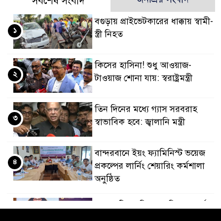
সর্বশেষ সংবাদ
বগুড়ায় প্রাইভেটকারের ধাক্কায় স্বামী-
১
স্ত্রী নিহত
কিসের হাসিনা! শুধু আওয়াজ-
২
টাওয়াজ শোনা যায়: স্বরাষ্ট্রমন্ত্রী
তিন দিনের মধ্যে গ্যাস সরবরাহ
৩
স্বাভাবিক হবে: জ্বালানি মন্ত্রী
বান্দরবানে ইয়ং ফ্যামিনিস্ট ভয়েজ
৪
প্রকল্পের লার্নিং শেয়ারিং কর্মশালা
অনুষ্ঠিত
ডায়াবেটিস প্রতিরোধে বিজ্ঞান, ধর্ম ও
৫
সমাজের সমন্বিত ভূমিকা প্রয়োজন :