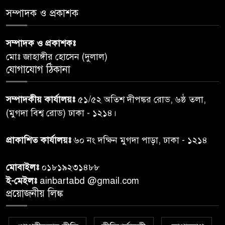
স্বাস্থ্য প্রতিমন্ত্রী
সম্পাদক ও প্রকাশক
পররাষ্ট্রমন্ত্রীর কা‌ছে ইউএনডিপির
সম্পাদক ও প্রকাশকঃ
৬
আবাসিক প্রতিনিধির পরিচয়পত্র
মোঃ জাহাঙ্গীর হোসেন (দুলাল)
পেশ
যোগাযোগ ঠিকানা
শেয়ার কেলেঙ্কারি: সাকিবের বিরুদ্ধে
৭
সম্পাদকীয় কার্যালয়ঃ
৫১/৫২ অতিশ দীপঙ্কর রোড, ৬ষ্ঠ তলা,
তদন্ত শেষ পর্যায়ে, দ্রুত চার্জশিট
(মুগদা বিশ্ব রোড) ঢাকা - ১২১৪।
রাতের মধ্যে ঢাকাসহ ১০ অঞ্চলে
প্রাকাশিত কার্যালয়ঃ
৬০ নং দক্ষিন মুগদা পাড়া, ঢাকা - ১২১৪
৮
ঝড়বৃষ্টির পূর্বাভাস
মোবাইলঃ
০১৮১৯২৩১৪৮৮
প্রধানমন্ত্রীর সঙ্গে দেখা করে স্বপ্নপূরণ
ই-মেইলঃ
ainbartabd @gmail.com
৯
অনুশ্রীর, মিলল হারমোনিয়াম
প্রয়োজনীয় লিঙ্ক
উপহার