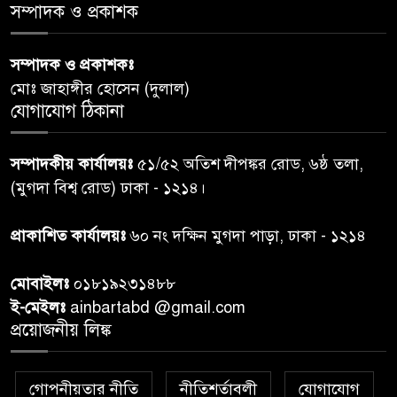
স্বাস্থ্য প্রতিমন্ত্রী
সম্পাদক ও প্রকাশক
পররাষ্ট্রমন্ত্রীর কা‌ছে ইউএনডিপির
সম্পাদক ও প্রকাশকঃ
৬
আবাসিক প্রতিনিধির পরিচয়পত্র
মোঃ জাহাঙ্গীর হোসেন (দুলাল)
পেশ
যোগাযোগ ঠিকানা
শেয়ার কেলেঙ্কারি: সাকিবের বিরুদ্ধে
৭
সম্পাদকীয় কার্যালয়ঃ
৫১/৫২ অতিশ দীপঙ্কর রোড, ৬ষ্ঠ তলা,
তদন্ত শেষ পর্যায়ে, দ্রুত চার্জশিট
(মুগদা বিশ্ব রোড) ঢাকা - ১২১৪।
রাতের মধ্যে ঢাকাসহ ১০ অঞ্চলে
প্রাকাশিত কার্যালয়ঃ
৬০ নং দক্ষিন মুগদা পাড়া, ঢাকা - ১২১৪
৮
ঝড়বৃষ্টির পূর্বাভাস
মোবাইলঃ
০১৮১৯২৩১৪৮৮
প্রধানমন্ত্রীর সঙ্গে দেখা করে স্বপ্নপূরণ
ই-মেইলঃ
ainbartabd @gmail.com
৯
অনুশ্রীর, মিলল হারমোনিয়াম
প্রয়োজনীয় লিঙ্ক
উপহার
গোপনীয়তার নীতি
নীতিশর্তাবলী
যোগাযোগ
২০ আগস্ট রাষ্ট্রপতি নির্বাচন,