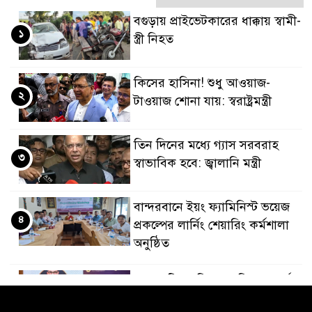
বগুড়ায় প্রাইভেটকারের ধাক্কায় স্বামী-
১
স্ত্রী নিহত
কিসের হাসিনা! শুধু আওয়াজ-
২
টাওয়াজ শোনা যায়: স্বরাষ্ট্রমন্ত্রী
তিন দিনের মধ্যে গ্যাস সরবরাহ
৩
স্বাভাবিক হবে: জ্বালানি মন্ত্রী
বান্দরবানে ইয়ং ফ্যামিনিস্ট ভয়েজ
৪
প্রকল্পের লার্নিং শেয়ারিং কর্মশালা
অনুষ্ঠিত
ডায়াবেটিস প্রতিরোধে বিজ্ঞান, ধর্ম ও
৫
সমাজের সমন্বিত ভূমিকা প্রয়োজন :