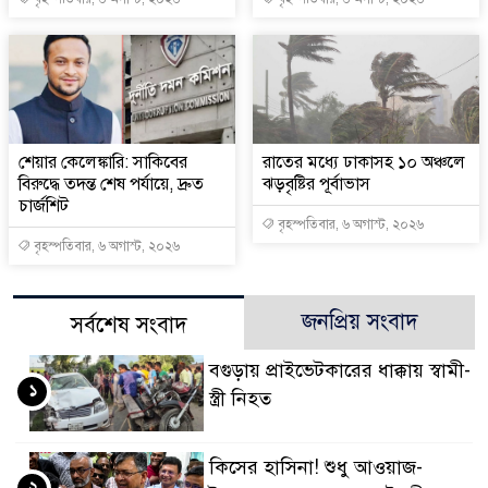
শেয়ার কেলেঙ্কারি: সাকিবের
রাতের মধ্যে ঢাকাসহ ১০ অঞ্চলে
বিরুদ্ধে তদন্ত শেষ পর্যায়ে, দ্রুত
ঝড়বৃষ্টির পূর্বাভাস
চার্জশিট
বৃহস্পতিবার, ৬ অগাস্ট, ২০২৬
বৃহস্পতিবার, ৬ অগাস্ট, ২০২৬
জনপ্রিয় সংবাদ
সর্বশেষ সংবাদ
বগুড়ায় প্রাইভেটকারের ধাক্কায় স্বামী-
১
স্ত্রী নিহত
কিসের হাসিনা! শুধু আওয়াজ-
২