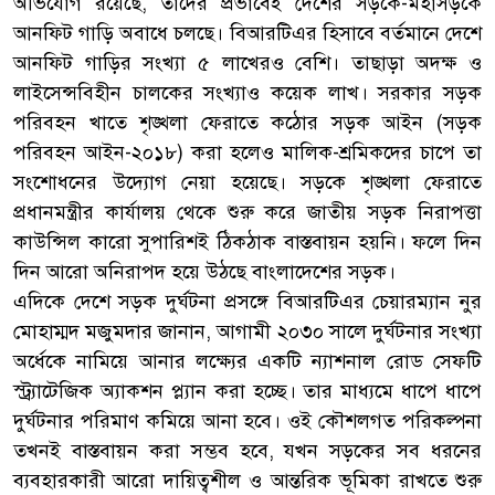
অভিযোগ রয়েছে, তাদের প্রভাবেই দেশের সড়কে-মহাসড়কে
আনফিট গাড়ি অবাধে চলছে। বিআরটিএর হিসাবে বর্তমানে দেশে
আনফিট গাড়ির সংখ্যা ৫ লাখেরও বেশি। তাছাড়া অদক্ষ ও
লাইসেন্সবিহীন চালকের সংখ্যাও কয়েক লাখ। সরকার সড়ক
পরিবহন খাতে শৃঙ্খলা ফেরাতে কঠোর সড়ক আইন (সড়ক
পরিবহন আইন-২০১৮) করা হলেও মালিক-শ্রমিকদের চাপে তা
সংশোধনের উদ্যোগ নেয়া হয়েছে। সড়কে শৃঙ্খলা ফেরাতে
প্রধানমন্ত্রীর কার্যালয় থেকে শুরু করে জাতীয় সড়ক নিরাপত্তা
কাউন্সিল কারো সুপারিশই ঠিকঠাক বাস্তবায়ন হয়নি। ফলে দিন
দিন আরো অনিরাপদ হয়ে উঠছে বাংলাদেশের সড়ক।
এদিকে দেশে সড়ক দুর্ঘটনা প্রসঙ্গে বিআরটিএর চেয়ারম্যান নুর
মোহাম্মদ মজুমদার জানান, আগামী ২০৩০ সালে দুর্ঘটনার সংখ্যা
অর্ধেকে নামিয়ে আনার লক্ষ্যের একটি ন্যাশনাল রোড সেফটি
স্ট্র্যাটেজিক অ্যাকশন প্ল্যান করা হচ্ছে। তার মাধ্যমে ধাপে ধাপে
দুর্ঘটনার পরিমাণ কমিয়ে আনা হবে। ওই কৌশলগত পরিকল্পনা
তখনই বাস্তবায়ন করা সম্ভব হবে, যখন সড়কের সব ধরনের
ব্যবহারকারী আরো দায়িত্বশীল ও আন্তরিক ভূমিকা রাখতে শুরু