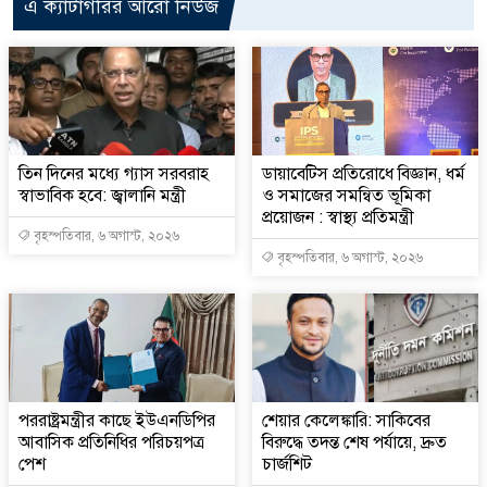
এ ক্যাটাগরির আরো নিউজ
তিন দিনের মধ্যে গ্যাস সরবরাহ
ডায়াবেটিস প্রতিরোধে বিজ্ঞান, ধর্ম
স্বাভাবিক হবে: জ্বালানি মন্ত্রী
ও সমাজের সমন্বিত ভূমিকা
প্রয়োজন : স্বাস্থ্য প্রতিমন্ত্রী
বৃহস্পতিবার, ৬ অগাস্ট, ২০২৬
বৃহস্পতিবার, ৬ অগাস্ট, ২০২৬
পররাষ্ট্রমন্ত্রীর কা‌ছে ইউএনডিপির
শেয়ার কেলেঙ্কারি: সাকিবের
আবাসিক প্রতিনিধির পরিচয়পত্র
বিরুদ্ধে তদন্ত শেষ পর্যায়ে, দ্রুত
পেশ
চার্জশিট