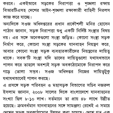
করবে। একইভাবে সড়কের নিরাপত্তা ও শৃঙ্খলা রক্ষায়
বিআরটিএসহ দেশের আইন-শৃঙ্খলা রক্ষাকারী বাহিনী নিরলস
কাজ করে যাচ্ছে।
অন্যদিকে সওজ অধিদপ্তরের প্রধান প্রকৌশলী মনির হোসেন
পাঠান জানান, সড়ক নিরাপত্তা শুধু একটি নির্দিষ্ট সংস্থার বিষয়
নয়। এর সঙ্গে অনেকগুলো সংস্থা জড়িত। কোনো সংস্থা সড়ক
নির্মাণ করে, কোনো সংস্থা সড়কের যানবাহন নিয়ন্ত্রণ করে,
আবার কোনো সংস্থা সড়ক ব্যবহারকারীদের নিয়ন্ত্রণের দায়িত্ব
থাকে। সবক’টি সংস্থা যদি তাদের দায়িত্বগুলো যথাযথভাবে
পালন করে তাহলে অবশ্যই সড়ক অবকাঠামোকে নিরাপদ করে
গড়ে তোলা সম্ভব। সওজ অধিদপ্তর নিজের দায়িত্বটুকু
যথাযথভাবেই পালন করছে।
এ প্রসঙ্গে সড়ক পরিবহন ও মহাসড়ক বিভাগের সচিব নজরুল
ইসলাম জানান, ২০০৮ সালের দিকে বাংলাদেশে যানবাহনের
সংখ্যা ছিল ৮-১০ লাখ। বর্তমানে তা প্রায় ৪৮ লাখে উন্নীত
হয়েছে। ক্রমবর্ধমান যানবাহনের সঙ্গে সামঞ্জস্য রেখেই এ সময়ে
দেশের সড়ক অবকাঠামোর উন্নয়ন করা হয়েছে। দেশে গত এক