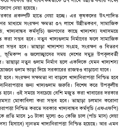
া করে সরকার ওই ধারণক্ষমতাকে ৩৭ লাখে উন্নীত করার লক্ষ্যে
ব
উদ্যোগ নেয়া হয়েছে।
ণে সরকার প্রকল্পটি হাতে নেয়া হচ্ছে। এর কৃষকদের উৎপাদিত
ির্মাণের মাধ্যমে সংরক্ষণ ক্ষমতা ৩৭ লাখে উন্নীতকরণ, সামাজিক
ডি, খাদ্যবান্ধব কর্মসূচি) জনগণের কাছে খাদ্যশস্য যথাসময়ে
িত করা সম্ভব হবে। নতুন খাদ্যগুদাম নির্মাণের ফলে সামাজিক
অ
য করা সম্ভব হবে। তাছাড়া খাদ্যশস্য সংগ্রহ, সংরক্ষণ ও বিতরণ
ড়, ভূমিকম্প ও জলোচ্ছ্বাসের সময় দেশের সমুদ্র উপকূলবর্তী
। তাছাড়া নতুন গুদাম নির্মাণ হলে একদিকে যেমন খাদ্যশস্য
্রয়োজনে গুদাম ভাড়া দিয়ে সরকারের রাজস্বও বাড়ানো যাবে।
হবে। সংরক্ষণ সক্ষমতা না বাড়লে খাদ্যনিরাপত্তা নিশ্চিত হবে
গ
্যনিরাপত্তার জন্য খাদ্যগুদাম জরুরি। বিশেষ করে উপকূলীয়
 আঘাত হানে। ওই সময়ে সবচেয়ে বেশি মজুত করা খাবারের দরকার
সমস্যা মোকাবিলা করা সম্ভব হবে। তাছাড়া চলমান করোনা
নিরাপত্তা নিশ্চিত করতে সরকার খাদ্যবান্ধব কর্মসূচি (এফএফপি)
ে প্রতি মাসে ১০ টাকা মূল্যে ৩০ কেজি চাল (পাঁচ মাস) দেয়া
স্য হিসাবে) ন্যূনতম খাদ্যনিরাপত্তা নিশ্চিত হয়েছে। আর এমন