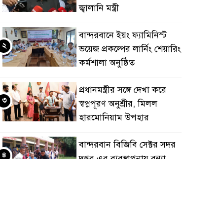
জ্বালানি মন্ত্রী
বান্দরবানে ইয়ং ফ্যামিনিস্ট
২
ভয়েজ প্রকল্পের লার্নিং শেয়ারিং
কর্মশালা অনুষ্ঠিত
প্রধানমন্ত্রীর সঙ্গে দেখা করে
৩
স্বপ্নপূরণ অনুশ্রীর, মিলল
হারমোনিয়াম উপহার
বান্দরবান বিজিবি সেক্টর সদর
৪
দপ্তর এর ব্যবস্থাপনায় বন্যা
দুর্গতদের মাঝে মেডিকেল
্যাম্পেইন
বান্দরবানের লংলেই পাড়ায়