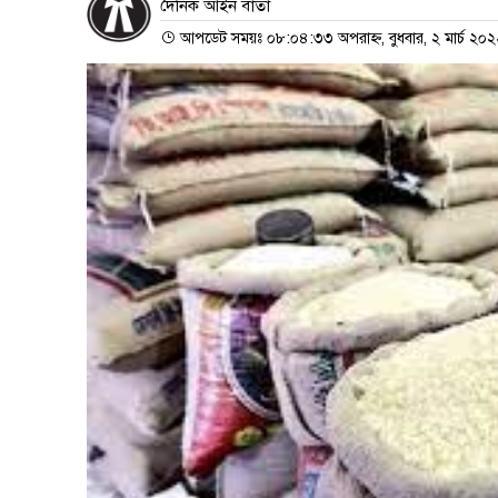
দৈনিক আইন বার্তা
আপডেট সময়ঃ ০৮:০৪:৩৩ অপরাহ্ন, বুধবার, ২ মার্চ ২০২