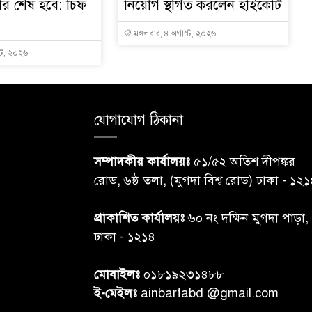
ার শেষ হবে: চিফ
নিয়োগ স্থগিত করলেন হাইকোর্ট
মঙ্গলবার, ৪ অগাস্ট, ২০২৬
্ট, ২০২৬
যোগাযোগ ঠিকানা
সম্পাদকীয় কার্যালয়ঃ
৫১/৫২ অতিশ দীপঙ্কর
রোড, ৬ষ্ঠ তলা, (মুগদা বিশ্ব রোড) ঢাকা - ১২
প্রাকাশিত কার্যালয়ঃ
৬০ নং দক্ষিন মুগদা পাড়া,
ঢাকা - ১২১৪
মোবাইলঃ
০১৮১৯২৩১৪৮৮
ই-মেইলঃ
ainbartabd @gmail.com