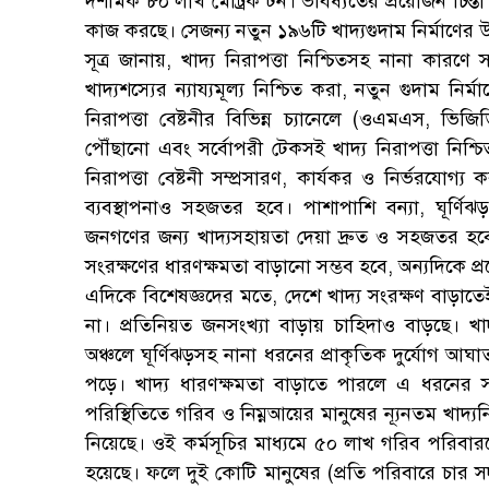
দশমিক ৮০ লাখ মেট্রিক টন। ভবিষ্যতের প্রয়োজন চিন্ত
কাজ করছে। সেজন্য নতুন ১৯৬টি খাদ্যগুদাম নির্মাণের 
সূত্র জানায়, খাদ্য নিরাপত্তা নিশ্চিতসহ নানা কার
খাদ্যশস্যের ন্যায্যমূল্য নিশ্চিত করা, নতুন গুদাম ন
নিরাপত্তা বেষ্টনীর বিভিন্ন চ্যানেলে (ওএমএস, ভিজি
পৌঁছানো এবং সর্বোপরী টেকসই খাদ্য নিরাপত্তা নিশ্চ
নিরাপত্তা বেষ্টনী সম্প্রসারণ, কার্যকর ও নির্ভরযোগ্
ব্যবস্থাপনাও সহজতর হবে। পাশাপাশি বন্যা, ঘূর্ণিঝ
জনগণের জন্য খাদ্যসহায়তা দেয়া দ্রুত ও সহজতর হবে
সংরক্ষণের ধারণক্ষমতা বাড়ানো সম্ভব হবে, অন্যদিকে প
এদিকে বিশেষজ্ঞদের মতে, দেশে খাদ্য সংরক্ষণ বাড়াতেই 
না। প্রতিনিয়ত জনসংখ্যা বাড়ায় চাহিদাও বাড়ছে। খাদ
অঞ্চলে ঘূর্ণিঝড়সহ নানা ধরনের প্রাকৃতিক দুর্যোগ
পড়ে। খাদ্য ধারণক্ষমতা বাড়াতে পারলে এ ধরনের 
পরিস্থিতিতে গরিব ও নিম্নআয়ের মানুষের ন্যূনতম খাদ্য
নিয়েছে। ওই কর্মসূচির মাধ্যমে ৫০ লাখ গরিব পরিবারক
হয়েছে। ফলে দুই কোটি মানুষের (প্রতি পরিবারে চার সদ