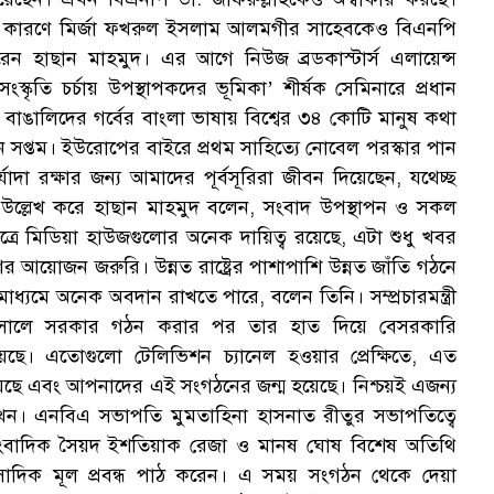
কারণে মির্জা ফখরুল ইসলাম আলমগীর সাহেবকেও বিএনপি
রেন হাছান মাহমুদ। এর আগে নিউজ ব্রডকাস্টার্স এলায়েন্স
কৃতি চর্চায় উপস্থাপকদের ভূমিকা’ শীর্ষক সেমিনারে প্রধান
েন, বাঙালিদের গর্বের বাংলা ভাষায় বিশ্বের ৩৪ কোটি মানুষ কথা
ক
 সপ্তম। ইউরোপের বাইরে প্রথম সাহিত্যে নোবেল পরস্কার পান
্যাদা রক্ষার জন্য আমাদের পূর্বসূরিরা জীবন দিয়েছেন, যথেচ্ছ
ের উল্লেখ করে হাছান মাহমুদ বলেন, সংবাদ উপস্থাপন ও সকল
ই ক্ষেত্রে মিডিয়া হাউজগুলোর অনেক দায়িত্ব রয়েছে, এটা শুধু খবর
ের আয়োজন জরুরি। উন্নত রাষ্ট্রের পাশাপাশি উন্নত জাঁতি গঠনে
াধ্যমে অনেক অবদান রাখতে পারে, বলেন তিনি। সম্প্রচারমন্ত্রী
া ১৯৯৬ সালে সরকার গঠন করার পর তার হাত দিয়ে বেসরকারি
য়েছে। এতোগুলো টেলিভিশন চ্যানেল হওয়ার প্রেক্ষিতে, এত
ি হয়েছে এবং আপনাদের এই সংগঠনের জন্ম হয়েছে। নিশ্চয়ই এজন্য
রাখেন। এনবিএ সভাপতি মুমতাহিনা হাসনাত রীতুর সভাপতিত্বে
াংবাদিক সৈয়দ ইশতিয়াক রেজা ও মানষ ঘোষ বিশেষ অতিথি
 সাদিক মূল প্রবন্ধ পাঠ করেন। এ সময় সংগঠন থেকে দেয়া