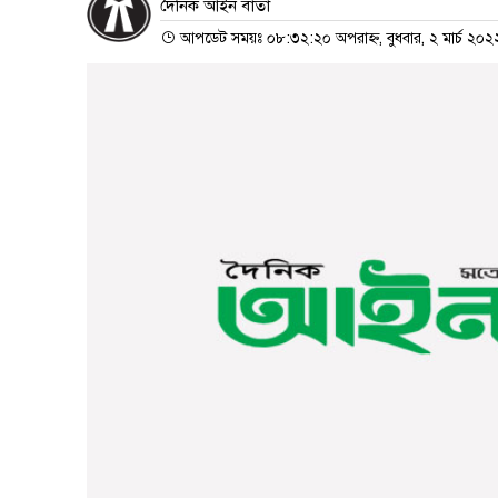
দৈনিক আইন বার্তা
আপডেট সময়ঃ ০৮:৩২:২০ অপরাহ্ন, বুধবার, ২ মার্চ ২০২