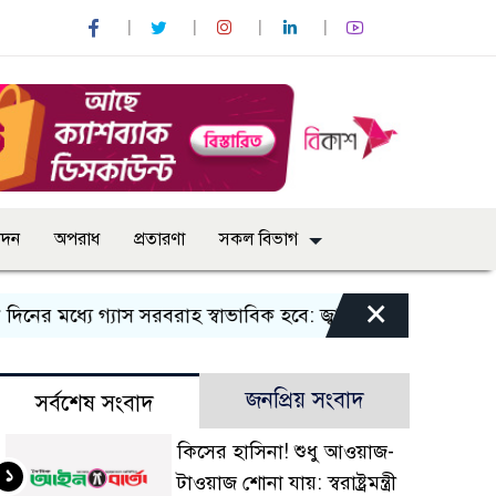
োদন
অপরাধ
প্রতারণা
সকল বিভাগ
×
মধ্যে গ্যাস সরবরাহ স্বাভাবিক হবে: জ্বালানি মন্ত্রী
বান্দরবানে ই
জনপ্রিয় সংবাদ
সর্বশেষ সংবাদ
কিসের হাসিনা! শুধু আওয়াজ-
১
টাওয়াজ শোনা যায়: স্বরাষ্ট্রমন্ত্রী