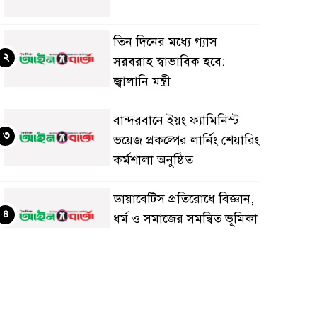
তিন দিনের মধ্যে গ্যাস
২
সরবরাহ স্বাভাবিক হবে:
জ্বালানি মন্ত্রী
বান্দরবানে ইয়ং ফ্যামিনিস্ট
৩
ভয়েজ প্রকল্পের লার্নিং শেয়ারিং
কর্মশালা অনুষ্ঠিত
ডায়াবেটিস প্রতিরোধে বিজ্ঞান,
৪
ধর্ম ও সমাজের সমন্বিত ভূমিকা
প্রয়োজন : স্বাস্থ্য প্রতিমন্ত্রী
পররাষ্ট্রমন্ত্রীর কা‌ছে
৫
ইউএনডিপির আবাসিক
প্রতিনিধির পরিচয়পত্র পেশ