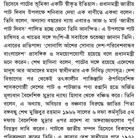
হিসেবে পাটের ভূমিকা একটি স্বীকৃত ইতিহাস। প্রধানমন্ত্রী জাতীয়
পাট দিবস উপলক্ষে শনিবার দেয়া এক বাণীতে একথা বলেন।
তিনি বলেন, অন্যান্য বছরের ন্যায় এবারও আজ ৬ মার্চ ‘জাতীয়
পাট দিবস’ পালিত হচ্ছে জেনে তিনি আনন্দিত। এ উপলক্ষে পাট
চাষিসহ এ খাতের সঙ্গে সংশি¬ষ্ট সবাইকে শুভেচ্ছা জানান তিনি।
এবারের প্রতিপাদ্য ‘সোনালি আঁশের সোনার দেশ-পরিবেশবান্ধব
বাংলাদেশ’ প্রাসঙ্গিক ও সময়োপযোগী হয়েছে বলে প্রধানমন্ত্রী
মনে করেন। শেখ হাসিনা বলেন, পাটের সঙ্গে রয়েছে এদেশের
মানুষ আর আমাদের মহান স্বাধীনতার এক নিবিড় যোগসূত্র। দেশ
বিভাগের পর থেকেই তৎকালীন পাকিস্তানি ঔপনিবেশিক
শাসকগোষ্ঠী দেশের পাট ও পাটজাত পণ্য রপ্তানি হতে অর্জিত
মূল্যবান বৈদেশিক মুদ্রার ন্যায্য হিসাব থেকে বঞ্চিত করে। তিনি
বলেন, এ অন্যায়, অবিচার ও বঞ্চনার বিরুদ্ধে জাতির পিতা
বঙ্গবন্ধু শেখ মুজিবুর রহমান ১৯৬৬ সালের ৬ দফা কর্মসূচির ৫ম
দফায় বৈদেশিক মুদ্রার ওপর প্রদেশ বা অঙ্গরাজ্যগুলোর পূর্ণ
নিয়ন্ত্রণ দাবি করেন। পাটকে জাতীয় সম্পদ হিসেবে বিকাশের
পরিকল্পনা করেন তিনি। এ কারণে দেশ স্বাধীনের পরে ১৯৭২