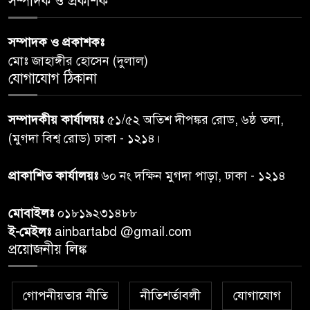
সম্পাদক ও প্রকাশক
পররাষ্ট্রমন্ত্রীর কা‌ছে ইউএনডিপির
সম্পাদক ও প্রকাশকঃ
৬
আবাসিক প্রতিনিধির পরিচয়পত্র
মোঃ জাহাঙ্গীর হোসেন (দুলাল)
পেশ
যোগাযোগ ঠিকানা
শেয়ার কেলেঙ্কারি: সাকিবের বিরুদ্ধে
৭
সম্পাদকীয় কার্যালয়ঃ
৫১/৫২ অতিশ দীপঙ্কর রোড, ৬ষ্ঠ তলা,
তদন্ত শেষ পর্যায়ে, দ্রুত চার্জশিট
(মুগদা বিশ্ব রোড) ঢাকা - ১২১৪।
রাতের মধ্যে ঢাকাসহ ১০ অঞ্চলে
প্রাকাশিত কার্যালয়ঃ
৬০ নং দক্ষিন মুগদা পাড়া, ঢাকা - ১২১৪
৮
ঝড়বৃষ্টির পূর্বাভাস
মোবাইলঃ
০১৮১৯২৩১৪৮৮
প্রধানমন্ত্রীর সঙ্গে দেখা করে স্বপ্নপূরণ
ই-মেইলঃ
ainbartabd @gmail.com
৯
অনুশ্রীর, মিলল হারমোনিয়াম
প্রয়োজনীয় লিঙ্ক
উপহার
গোপনীয়তার নীতি
নীতিশর্তাবলী
যোগাযোগ
২০ আগস্ট রাষ্ট্রপতি নির্বাচন,