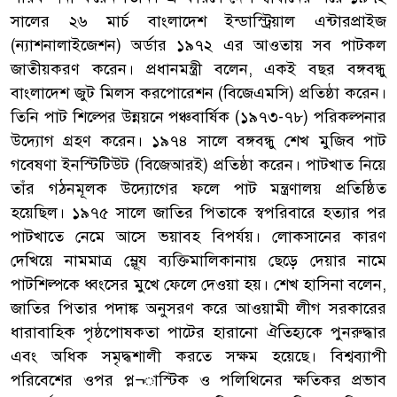
সালের ২৬ মার্চ বাংলাদেশ ইন্ডাস্ট্রিয়াল এন্টারপ্রাইজ
(ন্যাশনালাইজেশন) অর্ডার ১৯৭২ এর আওতায় সব পাটকল
জাতীয়করণ করেন। প্রধানমন্ত্রী বলেন, একই বছর বঙ্গবন্ধু
বাংলাদেশ জুট মিলস করপোরেশন (বিজেএমসি) প্রতিষ্ঠা করেন।
তিনি পাট শিল্পের উন্নয়নে পঞ্চবার্ষিক (১৯৭৩-৭৮) পরিকল্পনার
উদ্যোগ গ্রহণ করেন। ১৯৭৪ সালে বঙ্গবন্ধু শেখ মুজিব পাট
গবেষণা ইনস্টিটিউট (বিজেআরই) প্রতিষ্ঠা করেন। পাটখাত নিয়ে
তাঁর গঠনমূলক উদ্যোগের ফলে পাট মন্ত্রণালয় প্রতিষ্ঠিত
হয়েছিল। ১৯৭৫ সালে জাতির পিতাকে স্বপরিবারে হত্যার পর
পাটখাতে নেমে আসে ভয়াবহ বিপর্যয়। লোকসানের কারণ
দেখিয়ে নামমাত্র ম্লূ্েয ব্যক্তিমালিকানায় ছেড়ে দেয়ার নামে
পাটশিল্পকে ধ্বংসের মুখে ফেলে দেওয়া হয়। শেখ হাসিনা বলেন,
জাতির পিতার পদাঙ্ক অনুসরণ করে আওয়ামী লীগ সরকারের
ধারাবাহিক পৃষ্ঠপোষকতা পাটের হারানো ঐতিহ্যকে পুনরুদ্ধার
এবং অধিক সমৃদ্ধশালী করতে সক্ষম হয়েছে। বিশ্বব্যাপী
পরিবেশের ওপর প্ল¬াস্টিক ও পলিথিনের ক্ষতিকর প্রভাব