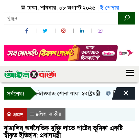
ঢাকা, শনিবার, ০৮ অগাস্ট ২০২৬ |
ই-পেপার
×
ুধু আওয়াজ-টাওয়াজ শোনা যায়: স্বরাষ্ট্রমন্ত্রী
তিন দিনের মধ্যে গ
সর্বশেষঃ
#লিড
জাতীয়
,
প্রচ্ছদ
বাঙালির অর্থনৈতিক মুক্তি লাভে পাটের ভূমিকা একটি
স্বীকৃত ইতিহাস: প্রধানমন্ত্রী