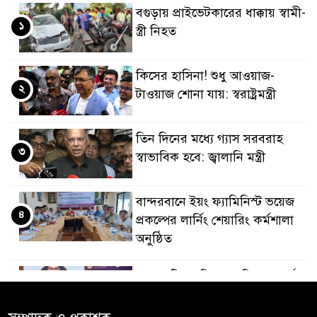
বগুড়ায় প্রাইভেটকারের ধাক্কায় স্বামী-
১
স্ত্রী নিহত
কিসের হাসিনা! শুধু আওয়াজ-
২
টাওয়াজ শোনা যায়: স্বরাষ্ট্রমন্ত্রী
তিন দিনের মধ্যে গ্যাস সরবরাহ
৩
স্বাভাবিক হবে: জ্বালানি মন্ত্রী
বান্দরবানে ইয়ং ফ্যামিনিস্ট ভয়েজ
৪
প্রকল্পের লার্নিং শেয়ারিং কর্মশালা
অনুষ্ঠিত
ডায়াবেটিস প্রতিরোধে বিজ্ঞান, ধর্ম ও
৫
সমাজের সমন্বিত ভূমিকা প্রয়োজন :
স্বাস্থ্য প্রতিমন্ত্রী