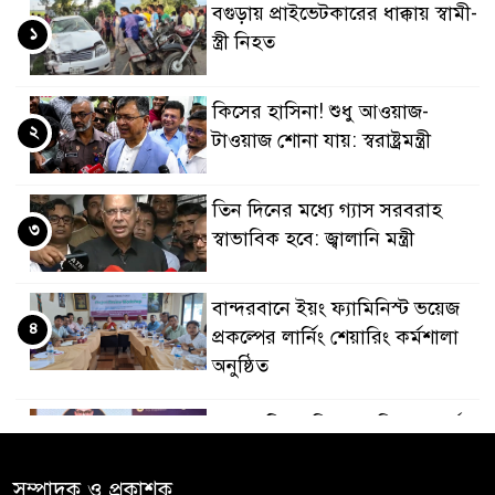
বগুড়ায় প্রাইভেটকারের ধাক্কায় স্বামী-
১
স্ত্রী নিহত
কিসের হাসিনা! শুধু আওয়াজ-
২
টাওয়াজ শোনা যায়: স্বরাষ্ট্রমন্ত্রী
তিন দিনের মধ্যে গ্যাস সরবরাহ
৩
স্বাভাবিক হবে: জ্বালানি মন্ত্রী
বান্দরবানে ইয়ং ফ্যামিনিস্ট ভয়েজ
৪
প্রকল্পের লার্নিং শেয়ারিং কর্মশালা
অনুষ্ঠিত
ডায়াবেটিস প্রতিরোধে বিজ্ঞান, ধর্ম ও
৫
সমাজের সমন্বিত ভূমিকা প্রয়োজন :
স্বাস্থ্য প্রতিমন্ত্রী
সম্পাদক ও প্রকাশক