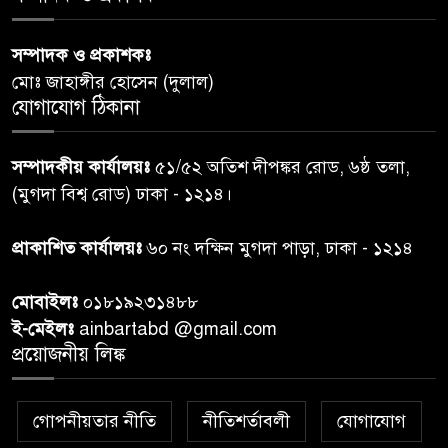
পররাষ্ট্রমন্ত্রীর কা‌ছে ইউএনডিপির
সম্পাদক ও প্রকাশকঃ
৬
আবাসিক প্রতিনিধির পরিচয়পত্র
মোঃ জাহাঙ্গীর হোসেন (দুলাল)
পেশ
যোগাযোগ ঠিকানা
শেয়ার কেলেঙ্কারি: সাকিবের বিরুদ্ধে
৭
সম্পাদকীয় কার্যালয়ঃ
৫১/৫২ অতিশ দীপঙ্কর রোড, ৬ষ্ঠ তলা,
তদন্ত শেষ পর্যায়ে, দ্রুত চার্জশিট
(মুগদা বিশ্ব রোড) ঢাকা - ১২১৪।
রাতের মধ্যে ঢাকাসহ ১০ অঞ্চলে
প্রাকাশিত কার্যালয়ঃ
৬০ নং দক্ষিন মুগদা পাড়া, ঢাকা - ১২১৪
৮
ঝড়বৃষ্টির পূর্বাভাস
মোবাইলঃ
০১৮১৯২৩১৪৮৮
প্রধানমন্ত্রীর সঙ্গে দেখা করে স্বপ্নপূরণ
ই-মেইলঃ
ainbartabd @gmail.com
৯
অনুশ্রীর, মিলল হারমোনিয়াম
প্রয়োজনীয় লিঙ্ক
উপহার
গোপনীয়তার নীতি
নীতিশর্তাবলী
যোগাযোগ
২০ আগস্ট রাষ্ট্রপতি নির্বাচন,
১০