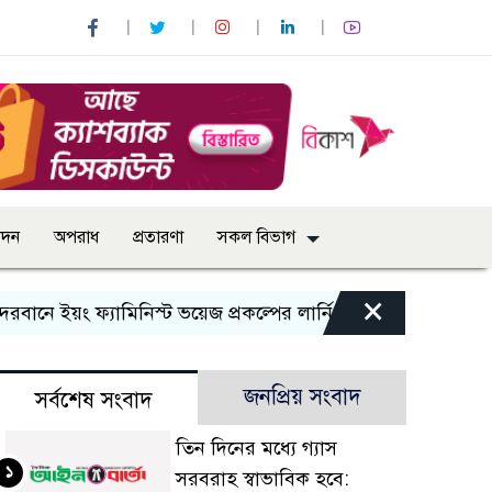
োদন
অপরাধ
প্রতারণা
সকল বিভাগ
×
ইয়ং ফ্যামিনিস্ট ভয়েজ প্রকল্পের লার্নিং শেয়ারিং কর্মশালা অনুষ্ঠিত
জনপ্রিয় সংবাদ
সর্বশেষ সংবাদ
তিন দিনের মধ্যে গ্যাস
১
সরবরাহ স্বাভাবিক হবে: