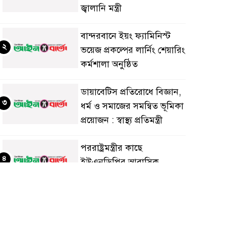
জ্বালানি মন্ত্রী
বান্দরবানে ইয়ং ফ্যামিনিস্ট
২
ভয়েজ প্রকল্পের লার্নিং শেয়ারিং
কর্মশালা অনুষ্ঠিত
ডায়াবেটিস প্রতিরোধে বিজ্ঞান,
৩
ধর্ম ও সমাজের সমন্বিত ভূমিকা
প্রয়োজন : স্বাস্থ্য প্রতিমন্ত্রী
পররাষ্ট্রমন্ত্রীর কা‌ছে
৪
ইউএনডিপির আবাসিক
প্রতিনিধির পরিচয়পত্র পেশ
শেয়ার কেলেঙ্কারি: সাকিবের
৫
বিরুদ্ধে তদন্ত শেষ পর্যায়ে, দ্রুত