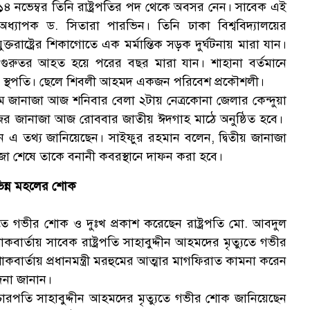
১৪ নভেম্বর তিনি রাষ্ট্রপতির পদ থেকে অবসর নেন। সাবেক এই
অধ্যাপক ড. সিতারা পারভিন। তিনি ঢাকা বিশ্ববিদ্যালয়ের
রাষ্ট্রের শিকাগোতে এক মর্মান্তিক সড়ক দুর্ঘটনায় মারা যান।
বামী গুরুতর আহত হয়ে পরের বছর মারা যান। শাহানা বর্তমানে
কজন স্থপতি। ছেলে শিবলী আহমদ একজন পরিবেশ প্রকৌশলী।
ম জানাজা আজ শনিবার বেলা ২টায় নেত্রকোনা জেলার কেন্দুয়া
াজের জানাজা আজ রোববার জাতীয় ঈদগাহ মাঠে অনুষ্ঠিত হবে।
হমান এ তথ্য জানিয়েছেন। সাইফুর রহমান বলেন, দ্বিতীয় জানাজা
া শেষে তাকে বনানী কবরস্থানে দাফন করা হবে।
বিভিন্ন মহলের শোক
যুতে গভীর শোক ও দুঃখ প্রকাশ করেছেন রাষ্ট্রপতি মো. আবদুল
বার্তায় সাবেক রাষ্ট্রপতি সাহাবুদ্দীন আহমদের মৃত্যুতে গভীর
র্তায় প্রধানমন্ত্রী মরহুমের আত্মার মাগফিরাত কামনা করেন
দনা জানান।
বিচারপতি সাহাবুদ্দীন আহমদের মৃত্যুতে গভীর শোক জানিয়েছেন