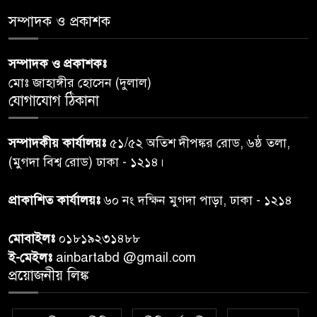
শেয়ার কেলেঙ্কারি: সাকিবের বিরুদ্ধে
৫
সম্পাদক ও প্রকাশক
তদন্ত শেষ পর্যায়ে, দ্রুত চার্জশিট
সম্পাদক ও প্রকাশকঃ
রাতের মধ্যে ঢাকাসহ ১০ অঞ্চলে
৬
মোঃ জাহাঙ্গীর হোসেন (দুলাল)
ঝড়বৃষ্টির পূর্বাভাস
যোগাযোগ ঠিকানা
প্রধানমন্ত্রীর সঙ্গে দেখা করে স্বপ্নপূরণ
৭
সম্পাদকীয় কার্যালয়ঃ
৫১/৫২ অতিশ দীপঙ্কর রোড, ৬ষ্ঠ তলা,
অনুশ্রীর, মিলল হারমোনিয়াম
(মুগদা বিশ্ব রোড) ঢাকা - ১২১৪।
উপহার
প্রাকাশিত কার্যালয়ঃ
৬০ নং দক্ষিন মুগদা পাড়া, ঢাকা - ১২১৪
২০ আগস্ট রাষ্ট্রপতি নির্বাচন,
৮
তফসিল প্রকাশ নির্বাচন কমিশনের
মোবাইলঃ
০১৮১৯২৩১৪৮৮
ই-মেইলঃ
ainbartabd @gmail.com
বান্দরবান বিজিবি সেক্টর সদর দপ্তর
প্রয়োজনীয় লিঙ্ক
৯
এর ব্যবস্থাপনায় বন্যা দুর্গতদের
মাঝে মেডিকেল ক্যাম্পেইন