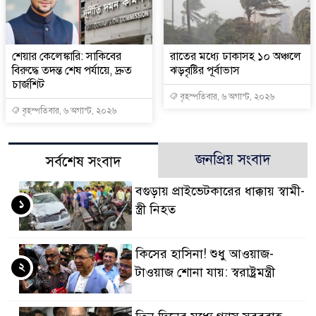
শেয়ার কেলেঙ্কারি: সাকিবের
রাতের মধ্যে ঢাকাসহ ১০ অঞ্চলে
বিরুদ্ধে তদন্ত শেষ পর্যায়ে, দ্রুত
ঝড়বৃষ্টির পূর্বাভাস
চার্জশিট
বৃহস্পতিবার, ৬ অগাস্ট, ২০২৬
বৃহস্পতিবার, ৬ অগাস্ট, ২০২৬
জনপ্রিয় সংবাদ
সর্বশেষ সংবাদ
বগুড়ায় প্রাইভেটকারের ধাক্কায় স্বামী-
১
স্ত্রী নিহত
কিসের হাসিনা! শুধু আওয়াজ-
২
টাওয়াজ শোনা যায়: স্বরাষ্ট্রমন্ত্রী