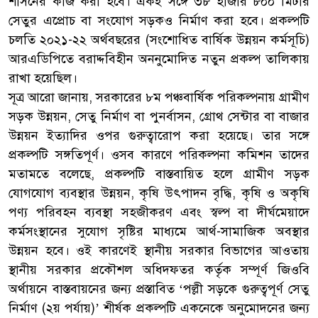
শাসনের কাজ করা হবে। একই সঙ্গে ৩৮ হাজার ৮০০ মিটার
সেতুর এপ্রোচ বা সংযোগ সড়কও নির্মাণ করা হবে। প্রকল্পটি
চলতি ২০২১-২২ অর্থবছরের (সংশোধিত বার্ষিক উন্নয়ন কর্মসূচি)
আরএডিপিতে বরাদ্দবিহীন অননুমোদিত নতুন প্রকল্প তালিকায়
রাখা হয়েছিল।
সূত্র আরো জানায়, সরকারের ৮ম পঞ্চবার্ষিক পরিকল্পনায় গ্রামীণ
সড়ক উন্নয়ন, সেতু নির্মাণ বা পুনর্বাসন, গ্রোথ সেন্টার বা বাজার
উন্নয়ন ইত্যাদির ওপর গুরুত্বারোপ করা হয়েছে। তার সঙ্গে
প্রকল্পটি সঙ্গতিপূর্ণ। ওসব কারণে পরিকল্পনা কমিশন তাদের
মতামতে বলেছে, প্রকল্পটি বাস্তবায়িত হলে গ্রামীণ সড়ক
যোগযোগ ব্যবস্থার উন্নয়ন, কৃষি উৎপাদন বৃদ্ধি, কৃষি ও অকৃষি
পণ্য পরিবহন ব্যবস্থা সহজীকরণ এবং স্বল্প বা দীর্ঘমেয়াদে
কর্মসংস্থানের সুযোগ সৃষ্টির মাধ্যমে আর্থ-সামাজিক অবস্থার
উন্নয়ন হবে। ওই কারণেই স্থানীয় সরকার বিভাগের আওতায়
স্থানীয় সরকার প্রকৌশল অধিদফতর কর্তৃক সম্পূর্ণ জিওবি
অর্থায়নে বাস্তবায়নের জন্য প্রস্তাবিত ‘পল্লী সড়কে গুরুত্বপূর্ণ সেতু
নির্মাণ (২য় পর্যায়)’ শীর্ষক প্রকল্পটি একনেকে অনুমোদনের জন্য