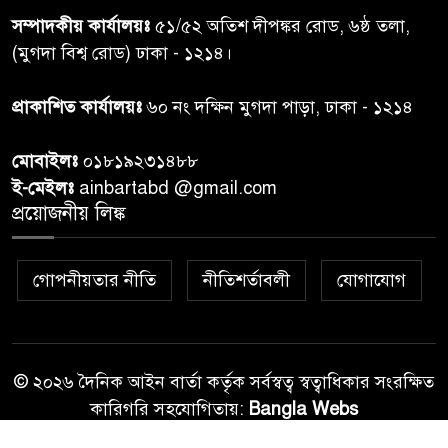
দোয়া মাহফিল ও ৯৩ জন দুস্থের
সম্পাদকীয় কার্যালয়ঃ
৫১/৫২ অতিশ দীপঙ্কর রোড, ৬ষ্ঠ তলা,
মাঝে ১৩ লক্ষ ১৫ হাজার টাকা
বিতরণ
(মুগদা বিশ্ব রোড) ঢাকা - ১২১৪।
বান্দরবানে বন্যায় ক্ষতিগ্রস্তদের
প্রাকাশিত কার্যালয়ঃ
৬০ নং দক্ষিন মুগদা পাড়া, ঢাকা - ১২১৪
৭
বিএনপি”র ত্রাণ বিতরণ
মোবাইলঃ
০১৮১৯২৩১৪৮৮
ই-মেইলঃ
ainbartabd @gmail.com
দক্ষিণ চট্টগ্রামের এক অসহায় ও
প্রয়োজনীয় লিঙ্ক
৮
আশ্রয়হীন পরিবারের পাশে দাঁড়িয়ে
দৃষ্টান্ত স্থাপন করেছে “চট্টলা ব্লাড
ডোনার্স ক্লাব” এবং “হাসিমুখ পরিবার”
গোপনীয়তার নীতি
নীতিশর্তাবলী
যোগাযোগ
শেখ হাসিনার বক্তব্য প্রচার করলে
৯
আইনানুগ ব্যবস্থা: তথ্য উপদেষ্টা
© ২০২৬ দৈনিক আইন বার্তা কর্তৃক সর্বস্বত্ব স্বত্বাধিকার সংরক্ষিত
কারিগরি সহযোগিতায়:
Bangla Webs
জবিতে ছাত্রদল-শিবির সংঘর্ষ, ভিপি-
১০
জিএসকে মারধরের অভিযোগ