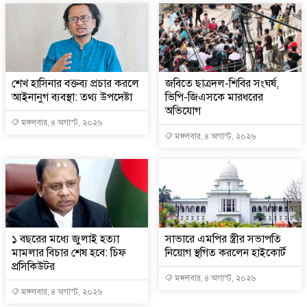
শেখ হাসিনার বক্তব্য প্রচার করলে
জবিতে ছাত্রদল-শিবির সংঘর্ষ,
আইনানুগ ব্যবস্থা: তথ্য উপদেষ্টা
ভিপি-জিএসকে মারধরের
অভিযোগ
মঙ্গলবার, ৪ অগাস্ট, ২০২৬
মঙ্গলবার, ৪ অগাস্ট, ২০২৬
১ বছরের মধ্যে জুলাই হত্যা
সাভারে এমপির স্ত্রীর সভাপতি
মামলার বিচার শেষ হবে: চিফ
নিয়োগ স্থগিত করলেন হাইকোর্ট
প্রসিকিউটর
মঙ্গলবার, ৪ অগাস্ট, ২০২৬
মঙ্গলবার, ৪ অগাস্ট, ২০২৬