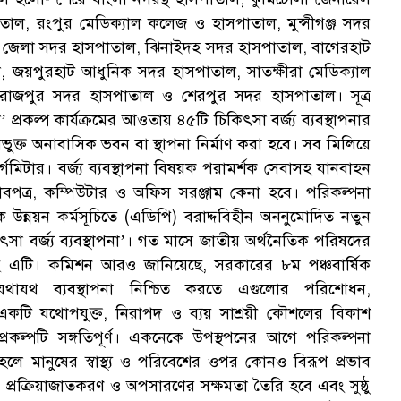
াতাল, রংপুর মেডিক্যাল কলেজ ও হাসপাতাল, মুন্সীগঞ্জ সদর
পুর জেলা সদর হাসপাতাল, ঝিনাইদহ সদর হাসপাতাল, বাগেরহাট
 জয়পুরহাট আধুনিক সদর হাসপাতাল, সাতক্ষীরা মেডিক্যাল
োজপুর সদর হাসপাতাল ও শেরপুর সদর হাসপাতাল। সূত্র
’ প্রকল্প কার্যক্রমের আওতায় ৪৫টি চিকিৎসা বর্জ্য ব্যবস্থাপনার
গরিভুক্ত অনাবাসিক ভবন বা স্থাপনা নির্মাণ করা হবে। সব মিলিয়ে
িটার। বর্জ্য ব্যবস্থাপনা বিষয়ক পরামর্শক সেবাসহ যানবাহন
পত্র, কম্পিউটার ও অফিস সরঞ্জাম কেনা হবে। পরিকল্পনা
 উন্নয়ন কর্মসূচিতে (এডিপি) বরাদ্দবিহীন অননুমোদিত নতুন
কিৎসা বর্জ্য ব্যবস্থাপনা’। গত মাসে জাতীয় অর্থনৈতিক পরিষদের
ে এটি। কমিশন আরও জানিয়েছে, সরকারের ৮ম পঞ্চবার্ষিক
যথাযথ ব্যবস্থাপনা নিশ্চিত করতে এগুলোর পরিশোধন,
ে একটি যথোপযুক্ত, নিরাপদ ও ব্যয় সাশ্রয়ী কৌশলের বিকাশ
কল্পটি সঙ্গতিপূর্ণ। একনেকে উপস্থপনের আগে পরিকল্পনা
হলে মানুষের স্বাস্থ্য ও পরিবেশের ওপর কোনও বিরূপ প্রভাব
হন, প্রক্রিয়াজাতকরণ ও অপসারণের সক্ষমতা তৈরি হবে এবং সুষ্ঠু