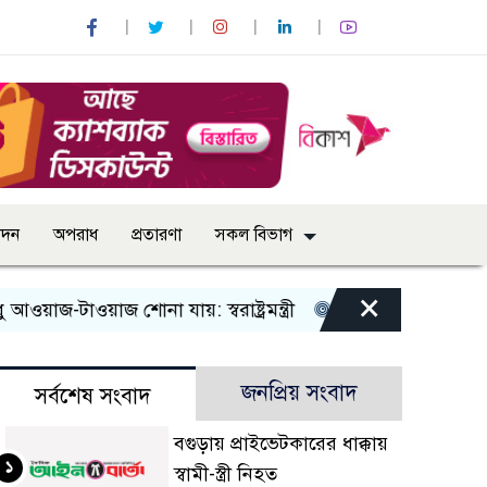
োদন
অপরাধ
প্রতারণা
সকল বিভাগ
×
টাওয়াজ শোনা যায়: স্বরাষ্ট্রমন্ত্রী
তিন দিনের মধ্যে গ্যাস সরবরা
জনপ্রিয় সংবাদ
সর্বশেষ সংবাদ
বগুড়ায় প্রাইভেটকারের ধাক্কায়
১
স্বামী-স্ত্রী নিহত