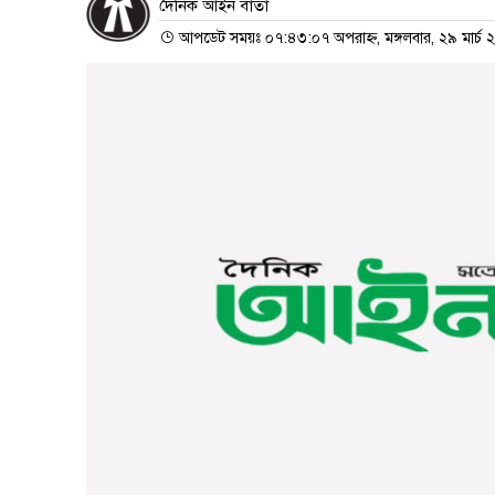
দৈনিক আইন বার্তা
আপডেট সময়ঃ ০৭:৪৩:০৭ অপরাহ্ন, মঙ্গলবার, ২৯ মার্চ 