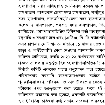
হাসপাতাল, স্যার সলিমুল্লাহ মেডিক্যাল কলেজ হাসপ
হাসপাতাল, বান্দরবান জেলা সদর হাসপাতাল, লক্ষ্মী
সদর হাসপাতাল, লালমনিরহাট জেলা সদর হাসপাতাল,
কলেজ ও হাসপাতাল, পঞ্চগড় সদর হাসপাতাল, পির
জানিয়েছে, ‘হাসপাতালভিত্তিক চিকিৎসা বর্জ্য ব্যবস্থাপনা
যন্ত্রপাতি ও সরঞ্জাম ক্রয় এবং ১৫টি এ, বি, সি ক্যাটা
এসব স্থাপনার মোট আয়তন দাঁড়াবে ৪১ হাজার ৮০৩ বর্গম
ভাড়া ও আউটসোর্সিং সেবা নেওয়ার পাশাপাশি আসবাব
কমিশন জানিয়েছে, চলতি ২০২১-২২ অর্থবছরের বার্ষিক
প্রকল্প তালিকায় অন্তর্ভুক্ত ছিল ‘হাসপাতালভিত্তিক চি
নির্বাহী কমিটি একনেক সভায় অনুমোদন করা হয়েছ
পরিকল্পনায় সরকারি হাসপাতালগুলোর বর্জ্যরে 
পুনঃপ্রক্রিয়াকরণ, পরিবহন ও ভাগাড়ীকরণের ক্ষেত্র
ঘটানোর ওপর গুরুত্বারোপ করা হয়েছে। ফলে এই প্র
কমিশনের মতামতে বলা হয়েছে, প্রকল্পটি বাস্তবায়িত 
ছাড়াই বিভিন্ন চিকিৎসা বর্জ্য সংগ্রহ, সংরক্ষণ, পরিব