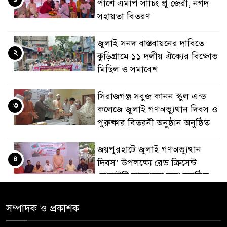
পাশে এমপি সাচিং প্রু জেরী, নগদ
সহায়তা বিতরণ
জুলাই সনদ বাস্তবায়নের দাবিতে
২
কুড়িগ্রামে ১১ দলীয় ঐক্যের বিক্ষোভ
মিছিল ও সমাবেশ
সিরাজগঞ্জ সবুজ কানন স্কুল এন্ড
৩
কলেজে জুলাই গণঅভ্যুথান দিবস ও
পুরুষ্কার বিতরনী অনুষ্ঠান অনুষ্ঠিত
জয়পুরহাটে জুলাই গণঅভ্যুত্থান
৪
দিবস’ উপলক্ষ্যে রেড ক্রিসেন্ট
সোসাইটি আলোচনা সভা অনুষ্ঠিত
‘জুলাইয়ের চেতনায় গড়িব দেশ’,
সম্পাদক ও প্রকাশক
৫
লামায় যথাযোগ্য মর্যাদায় পালিত