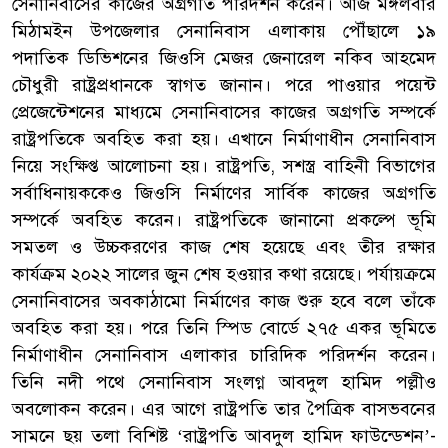
সেনানিবাসের কাজের অগ্রগতি পরিদর্শন করেন। আজ মঙ্গলবার
মিঠামইন উপজেলার সেনানিবাস এলাকায় পৌঁছালে ১৯
পদাতিক ডিভিশনের জিওসি মেজর জেনারেল নকিব আহমেদ
চৌধুরী রাষ্ট্রপ্রধানকে স্বাগত জানান। পরে পাওয়ার পয়েন্ট
প্রেজেন্টেশনের মাধ্যমে সেনানিবাসের কাজের অগ্রগতি সম্পর্কে
রাষ্ট্রপতিকে অবহিত করা হয়। এখানে নির্মাণাধীন সেনানিবাস
নিয়ে সংক্ষিপ্ত আলোচনা হয়। রাষ্ট্রপতি, সশস্ত্র বাহিনী বিভাগের
সর্বাধিনায়ককেও জিওসি নির্মাণের সার্বিক কাজের অগ্রগতি
সম্পর্কে অবহিত করেন। রাষ্ট্রপতিকে জানানো প্রকল্পে ভূমি
সমতল ও উচ্চকরণের কাজ শেষ হয়েছে এবং তীর রক্ষার
কার্যক্রম ২০২২ সালের জুন শেষ হওয়ার কথা রয়েছে। পর্যায়ক্রমে
সেনানিবাসের অবকাঠামো নির্মাণের কাজ শুরু হবে বলে তাঁকে
অবহিত করা হয়। পরে তিনি স্পিড বোর্ডে ২৭৫ একর ভূমিতে
নির্মাণাধীন সেনানিবাস এলাকার চারিদিক পরিদর্শন করেন।
তিনি নদী পথে সেনানিবাস সংলগ্ন আবদুল হামিদ পল্লীও
অবলোকন করেন। এর আগে রাষ্ট্রপতি তার পৈত্রিক বাসভবনের
সামনে ছয় তলা বিশিষ্ট ‘রাষ্ট্রপতি আবদুল হামিদ ফাউন্ডেশন’-