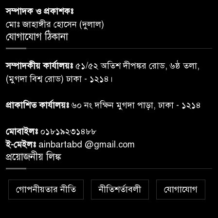
হইল ‘জুলাই গণ-অভ্যুত্থান
সম্পাদক ও প্রকাশকঃ
দিবস-২০২৬’।
মোঃ জাহাঙ্গীর হোসেন (দুলাল)
যোগাযোগ ঠিকানা
নরসিংদীতে জুলাই শহীদদের স্মরণে
৬
দোয়া মাহফিল ও ৯৩ জন দুস্থের
সম্পাদকীয় কার্যালয়ঃ
৫১/৫২ অতিশ দীপঙ্কর রোড, ৬ষ্ঠ তলা,
মাঝে ১৩ লক্ষ ১৫ হাজার টাকা
বিতরণ
(মুগদা বিশ্ব রোড) ঢাকা - ১২১৪।
বান্দরবানে বন্যায় ক্ষতিগ্রস্তদের
প্রাকাশিত কার্যালয়ঃ
৬০ নং দক্ষিন মুগদা পাড়া, ঢাকা - ১২১৪
৭
বিএনপি”র ত্রাণ বিতরণ
মোবাইলঃ
০১৮১৯২৩১৪৮৮
ই-মেইলঃ
ainbartabd @gmail.com
দক্ষিণ চট্টগ্রামের এক অসহায় ও
প্রয়োজনীয় লিঙ্ক
৮
আশ্রয়হীন পরিবারের পাশে দাঁড়িয়ে
দৃষ্টান্ত স্থাপন করেছে “চট্টলা ব্লাড
ডোনার্স ক্লাব” এবং “হাসিমুখ পরিবার”
গোপনীয়তার নীতি
নীতিশর্তাবলী
যোগাযোগ
শেখ হাসিনার বক্তব্য প্রচার করলে