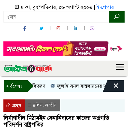
ঢাকা, বৃহস্পতিবার, ০৬ অগাস্ট ২০২৬ |
ই-পেপার
×
, নগদ সহায়তা বিতরণ
জুলাই সনদ বাস্তবায়নের দাবিতে কুড়িগ্র
সর্বশেষঃ
#লিড
জাতীয়
,
প্রচ্ছদ
নির্মাণাধীন মিঠামইন সেনানিবাসের কাজের অগ্রগতি
পরিদর্শন রাষ্ট্রপতির