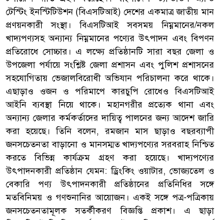
টেস্টিং ইনস্টিটিউশন (বিএসটিআই) দেশের একমাত্র জাতীয় মান
প্রণয়নকারী সংস্থা। বিএসটিআই সবসময় নিম্নমানের/নকল
খাদ্যপণ্যসহ অন্যান্য নিম্নমানের পণ্যের উৎপাদন এবং বিপণন
প্রতিরোধে সোচ্চার। এ লক্ষ্যে প্রতিষ্ঠানটি সারা বছর জেলা ও
উপজেলা পর্যায়ে সংশ্লিষ্ট জেলা প্রশাসন এবং পুলিশ প্রশাসনের
সহযোগিতায় ভেজালবিরোধী অভিযান পরিচালনা করে থাকে।
এছাড়াও ওজন ও পরিমাপে কারচুপি রোধেও বিএসটিআই
আইনি ব্যবস্থা নিয়ে থাকে। মহানগরীর প্রত্যেক থানা এবং
অন্যান্য জেলার কর্মকর্তাদের দায়িত্ব পালনের জন্য আদেশ জারি
করা হয়েছে। তিনি বলেন, রমজান মাস ছাড়াও বছরব্যাপী
জনসচেতনতা বাড়ানো ও মানসম্মত খাদ্যপণ্যের সরবরাহ নিশ্চিত
করতে বিভিন্ন কার্যক্রম গ্রহণ করা হয়েছে। খাদ্যপণ্যের
উৎপাদনকারী প্রতিষ্ঠান যেমন: ড্রিংকিং ওয়াটার, ভোজ্যতেল ও
বেকারি পণ্য উৎপাদনকারী প্রতিষ্ঠানের প্রতিনিধির সঙ্গে
মতবিনিময় ও গণশুনানির আয়োজন। একই সঙ্গে পত্র-পত্রিকায়
জনসচেতনতামূলক সতর্কীকরণ বিজ্ঞপ্তি প্রকাশ। এ ছাড়া