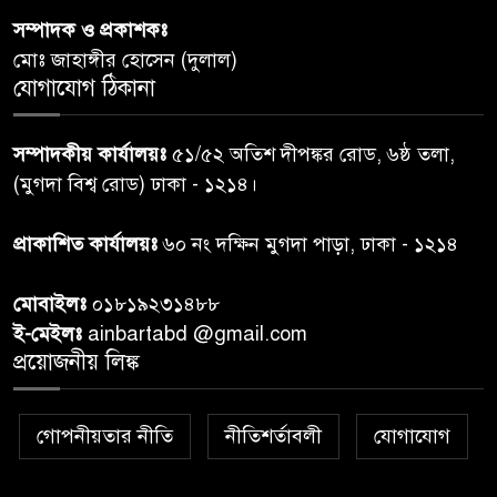
সম্পাদক ও প্রকাশকঃ
রাতের মধ্যে ঢাকাসহ ১০ অঞ্চলে
৬
মোঃ জাহাঙ্গীর হোসেন (দুলাল)
ঝড়বৃষ্টির পূর্বাভাস
যোগাযোগ ঠিকানা
প্রধানমন্ত্রীর সঙ্গে দেখা করে স্বপ্নপূরণ
৭
সম্পাদকীয় কার্যালয়ঃ
৫১/৫২ অতিশ দীপঙ্কর রোড, ৬ষ্ঠ তলা,
অনুশ্রীর, মিলল হারমোনিয়াম
(মুগদা বিশ্ব রোড) ঢাকা - ১২১৪।
উপহার
প্রাকাশিত কার্যালয়ঃ
৬০ নং দক্ষিন মুগদা পাড়া, ঢাকা - ১২১৪
২০ আগস্ট রাষ্ট্রপতি নির্বাচন,
৮
তফসিল প্রকাশ নির্বাচন কমিশনের
মোবাইলঃ
০১৮১৯২৩১৪৮৮
ই-মেইলঃ
ainbartabd @gmail.com
বান্দরবান বিজিবি সেক্টর সদর দপ্তর
প্রয়োজনীয় লিঙ্ক
৯
এর ব্যবস্থাপনায় বন্যা দুর্গতদের
মাঝে মেডিকেল ক্যাম্পেইন
গোপনীয়তার নীতি
নীতিশর্তাবলী
যোগাযোগ
বান্দরবানের লংলেই পাড়ায়
১০
বাংলাদেশ সেনাবাহিনীর উদ্যোগে