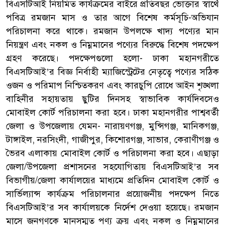
বিএসটিআই নিয়মিত কার্যক্রমের বাইরে প্রতিবছর ভোক্তার স্বার্থে
পবিত্র রমজান মাস ও তার আগে বিশেষ কর্মসূচি-অভিযান
পরিচালনা করে থাকে। রমজান উপলক্ষে খাদ্য পণ্যের মান
নিয়ন্ত্রণ এবং নকল ও নিম্নমানের পণ্যের বিরুদ্ধে বিশেষ পদক্ষেপ
গ্রহণ করেছে। পদক্ষেপগুলো হলো- ঢাকা মহানগরীতে
বিএসটিআই’র বিজ্ঞ নির্বাহী ম্যাজিস্ট্রেটের নেতৃত্বে পণ্যের সঠিক
ওজন ও পরিমাপ নিশ্চিতকরণ এবং কারচুপি রোধে আইন শৃঙ্খলা
বাহিনীর সহায়তায় ছুটির দিনসহ স্বাভাবিক কার্যদিবসেও
মোবাইল কোর্ট পরিচালনা করা হবে। ঢাকা মহানগরীর পাশ্ববর্তী
জেলা ও উপজেলায় যেমন- নারায়ণগঞ্জ, মুন্সিগঞ্জ, মানিকগঞ্জ,
টাঙ্গাইল, নরসিংদী, গাজীপুর, কিশোরগঞ্জ, সাভার, কেরাণীগঞ্জ ও
ভৈরব এলাকায় মোবাইল কোর্ট ও পরিচালনা করা হবে। এছাড়া
জেলা/উপজেলা প্রশাসনের সহযোগিতায় বিএসটিআই’র সব
বিভাগীয়/জেলা কার্যালয়ের মাধ্যমে প্রতিদিন মোবাইল কোর্ট ও
সার্ভিল্যান্স কার্যক্রম পরিচালনার প্রয়োজনীয় পদক্ষেপ নিতে
বিএসটিআই’র সব কার্যালয়কে নির্দেশ দেওয়া হয়েছে। রমজান
মাসে জনগণকে মানসম্মত পণ্য ক্রয় এবং নকল ও নিম্নমানের