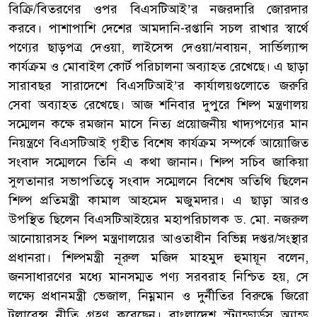
বিক্রি/বিতরণের ওপর বিএসটিআই’র নজরদারি জোরদার
করবে। পাশাপাশি দেশের আমদানি-রপ্তানি সচল রাখার স্বার্থে
পণ্যের ছাড়পত্র দেওয়া, লাইসেন্স দেওয়া/নবায়ন, সার্ভিল্যান্স
কার্যক্রম ও মোবাইল কোর্ট পরিচালনা অব্যাহত রেখেছে। এ ছাড়া
সারাবছর সারাদেশে বিএসটিআই’র কার্যালয়গুলোতে জরুরি
সেবা অব্যাহত রেখেছে। আজ শনিবার দুপুরে শিল্প মন্ত্রণালয়
সম্মেলন কক্ষে রমজান মাসে নিত্য প্রয়োজনীয় খাদ্যপণ্যের মান
নিয়ন্ত্রণে বিএসটিআই গৃহীত বিশেষ কার্যক্রম সম্পর্কে আয়োজিত
সংবাদ সম্মেলনে তিনি এ কথা জানান। শিল্প সচিব জাকিয়া
সুলতানার সভাপতিত্বে সংবাদ সম্মেলনে বিশেষ অতিথি ছিলেন
শিল্প প্রতিমন্ত্রী কামাল আহমেদ মজুমদার। এ ছাড়া আরও
উপস্থিত ছিলেন বিএসটিআইয়ের মহাপরিচালক ড. মো. নজরুল
আনোয়ারসহ শিল্প মন্ত্রণালয়ের আওতাধীন বিভিন্ন দপ্তর/সংস্থার
প্রধানরা। শিল্পমন্ত্রী নূরুল মজিদ মাহমুদ হুমায়ূন বলেন,
জনসাধারণের মধ্যে মানসম্মত পণ্য সরবরাহ নিশ্চিত হয়, সে
লক্ষ্যে প্রধানমন্ত্রী ভেজাল, নিম্নমান ও দুর্নীতির বিরুদ্ধে জিরো
টলারেন্স নীতি গ্রহণ করেছেন। বাংলাদেশ স্ট্যান্ডার্ডস অ্যান্ড