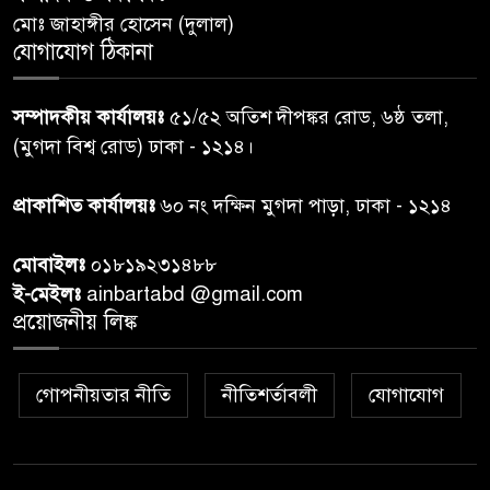
৬
মোঃ জাহাঙ্গীর হোসেন (দুলাল)
ঝড়বৃষ্টির পূর্বাভাস
যোগাযোগ ঠিকানা
প্রধানমন্ত্রীর সঙ্গে দেখা করে স্বপ্নপূরণ
৭
সম্পাদকীয় কার্যালয়ঃ
৫১/৫২ অতিশ দীপঙ্কর রোড, ৬ষ্ঠ তলা,
অনুশ্রীর, মিলল হারমোনিয়াম
(মুগদা বিশ্ব রোড) ঢাকা - ১২১৪।
উপহার
প্রাকাশিত কার্যালয়ঃ
৬০ নং দক্ষিন মুগদা পাড়া, ঢাকা - ১২১৪
২০ আগস্ট রাষ্ট্রপতি নির্বাচন,
৮
তফসিল প্রকাশ নির্বাচন কমিশনের
মোবাইলঃ
০১৮১৯২৩১৪৮৮
ই-মেইলঃ
ainbartabd @gmail.com
বান্দরবান বিজিবি সেক্টর সদর দপ্তর
প্রয়োজনীয় লিঙ্ক
৯
এর ব্যবস্থাপনায় বন্যা দুর্গতদের
মাঝে মেডিকেল ক্যাম্পেইন
গোপনীয়তার নীতি
নীতিশর্তাবলী
যোগাযোগ
বান্দরবানের লংলেই পাড়ায়
১০
বাংলাদেশ সেনাবাহিনীর উদ্যোগে
স্থাপিত সৌরচালিত সুপেয় পানির