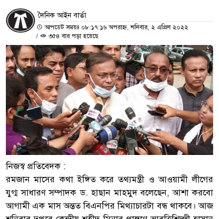
দৈনিক আইন বার্তা
আপডেট সময়ঃ ০৮:১৭:১৬ অপরাহ্ন, শনিবার, ২ এপ্রিল ২০২২
/
৩৫৪ বার পড়া হয়েছে
নিজস্ব প্রতিবেদক :
রমজান মাসের কথা ইঙ্গিত করে তথ্যমন্ত্রী ও আওয়ামী লীগের
যুগ্ম সাধারণ সম্পাদক ড. হাছান মাহমুদ বলেছেন, আশা করবো
আগামী এক মাস অন্তত বিএনপির মিথ্যাচারটা বন্ধ থাকবে। আজ
শনিবার দুপুরে কেন্দ্রীয় শহীদ মিনার প্রাঙ্গণে আবৃত্তিশিল্পী হাসান