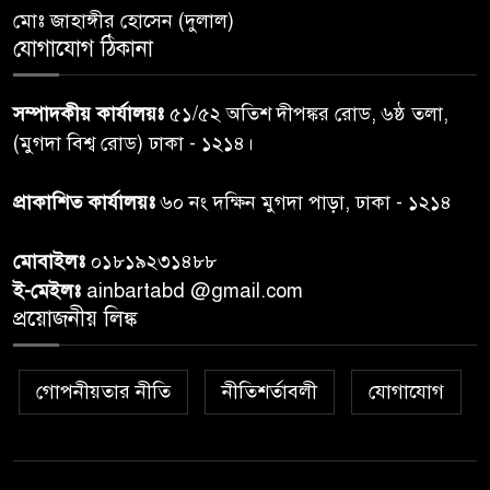
৬
মোঃ জাহাঙ্গীর হোসেন (দুলাল)
ঝড়বৃষ্টির পূর্বাভাস
যোগাযোগ ঠিকানা
প্রধানমন্ত্রীর সঙ্গে দেখা করে স্বপ্নপূরণ
৭
সম্পাদকীয় কার্যালয়ঃ
৫১/৫২ অতিশ দীপঙ্কর রোড, ৬ষ্ঠ তলা,
অনুশ্রীর, মিলল হারমোনিয়াম
(মুগদা বিশ্ব রোড) ঢাকা - ১২১৪।
উপহার
প্রাকাশিত কার্যালয়ঃ
৬০ নং দক্ষিন মুগদা পাড়া, ঢাকা - ১২১৪
২০ আগস্ট রাষ্ট্রপতি নির্বাচন,
৮
তফসিল প্রকাশ নির্বাচন কমিশনের
মোবাইলঃ
০১৮১৯২৩১৪৮৮
ই-মেইলঃ
ainbartabd @gmail.com
বান্দরবান বিজিবি সেক্টর সদর দপ্তর
প্রয়োজনীয় লিঙ্ক
৯
এর ব্যবস্থাপনায় বন্যা দুর্গতদের
মাঝে মেডিকেল ক্যাম্পেইন
গোপনীয়তার নীতি
নীতিশর্তাবলী
যোগাযোগ
বান্দরবানের লংলেই পাড়ায়
১০
বাংলাদেশ সেনাবাহিনীর উদ্যোগে
স্থাপিত সৌরচালিত সুপেয় পানির