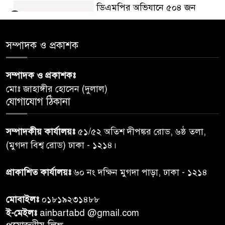
ডিএমপির অভিযানে ৫০৪ জন
৫
গ্রেপ্তার, মামলা ৩৫
সম্পাদক ও প্রকাশক
গাজার ধ্বংসস্তূপে মিলল আরও ১৯
৬
লাশ, নিখোঁজ ৮ হাজারের বেশি
সম্পাদক ও প্রকাশকঃ
মোঃ জাহাঙ্গীর হোসেন (দুলাল)
কুলাউড়া সীমান্তে বিএসএফের
যোগাযোগ ঠিকানা
৭
গুলিতে বাংলাদেশি যুবক নিহত
সম্পাদকীয় কার্যালয়ঃ
৫১/৫২ অতিশ দীপঙ্কর রোড, ৬ষ্ঠ তলা,
বগুড়ায় প্রাইভেটকারের ধাক্কায় স্বামী-
(মুগদা বিশ্ব রোড) ঢাকা - ১২১৪।
৮
স্ত্রী নিহত
প্রাকাশিত কার্যালয়ঃ
৬০ নং দক্ষিন মুগদা পাড়া, ঢাকা - ১২১৪
কিসের হাসিনা! শুধু আওয়াজ-
৯
মোবাইলঃ
০১৮১৯২৩১৪৮৮
টাওয়াজ শোনা যায়: স্বরাষ্ট্রমন্ত্রী
ই-মেইলঃ
ainbartabd @gmail.com