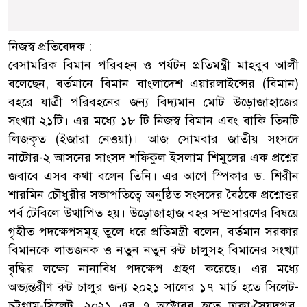
নিজস্ব প্রতিবেদক :
বেসামরিক বিমান পরিবহন ও পর্যটন প্রতিমন্ত্রী মাহবুব আলী
বলেছেন, বর্তমানে বিমান বাংলাদেশ এয়ারলাইন্সের (বিমান)
বহরে যাত্রী পরিবহনের জন্য বিদ্যমান মোট উড়োজাহাজের
সংখ্যা ২১টি। এর মধ্যে ১৮ টি নিজস্ব বিমান এবং বাকি তিনটি
লিজকৃত (ইজারা নেওয়া)। আজ সোমবার জাতীয় সংসদে
নাটোর-২ আসনের সাংসদ শফিকুল ইসলাম শিমুলের এক প্রশ্নের
জবাবে এসব কথা বলেন তিনি। এর আগে স্পিকার ড. শিরীন
শারমিন চৌধুরীর সভাপতিত্বে অনুষ্ঠিত সংসদের বৈঠকে প্রশ্নোত্তর
পর্ব টেবিলে উত্থাপিত হয়। উড়োজাহাজ বহর সম্প্রসারণের বিষয়ে
গৃহীত পদক্ষেপসমূহ তুলে ধরে প্রতিমন্ত্রী বলেন, বর্তমান সরকার
বিমানকে লাভজনক ও নতুন নতুন রুট চালুসহ বিমানের সংখ্যা
বৃদ্ধির লক্ষ্যে নানাবিধ পদক্ষেপ গ্রহণ করেছে। এর মধ্যে
অভ্যন্তরীণ রুট চালুর জন্য ২০২১ সালের ১৭ মার্চ হতে সিলেট-
চট্টগ্রাম-সিলেট, ২০২১ এর ৭ অক্টোবর হতে ঢাকা-সৈয়দপুর,